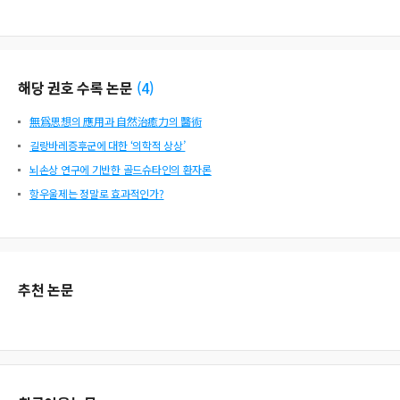
해당 권호 수록 논문
(
4
)
無爲思想의 應用과 自然治癒力의 醫術
길랑바레증후군에 대한 ‘의학적 상상’
뇌손상 연구에 기반한 골드슈타인의 환자론
항우울제는 정말로 효과적인가?
추천 논문