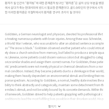
환자가 될 인간의 “환자됨”에 대한 존재론적 탐구인 “환자론”은 삶의 상당 부분을 병원
에서 살다가 죽는 현대사회에 반드시 필요한 존재론이다. 골드슈타인의 연구에서 시작
한 이러한 환자론은 의철학에서의 환자론 연구의 초석이 될 것이다
Goldstein, a German neurologist and physician, devoted his professional life t
o treating numerous patients with brain injuries. Among these was Schneider,
a World War I veteran, who was unable to utter an abstract sentence as simple
as “The snow is black.” Goldstein observed another patient who could intricat
ely draw a church window from memory, but failed to produce a simple squa
re. Likewise, some patients could discern various colors but struggled to categ
orize similar shades and assign them correct names. For Goldstein, these patie
nts’ predicaments were not merely physical or chemical deviations from a nor
mal condition. Instead, they became patients due to a shrinkage in their world,
making them heavily dependent on environmental stimuli and limiting their res
ponse spectrum. According to Goldstein, a normal, healthy state involves the a
bility to think abstractly and categorically, maintain some detachment from th
e milieu's stimuli, and not be solely bound by its concrete demands. Within thi
s framework, Goldstein strived to help patients grappling with pathological c
onditions to lead the most fulfilling lives possible in their shrunken world. His p
hilosophy of medicine paves the way for the study of “patientology,” an onto
펼치기
logical exploration of the state of being a patient. This ontological approach t