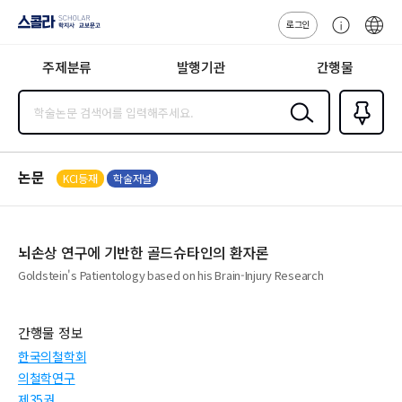
로그인
스콜라
고
ENG
SCHOLAR 학
객
지사·교보문고
주제분류
발행기관
간행물
센
터
검색
즐겨찾
기
0
논문
KCI등재
학술저널
뇌손상 연구에 기반한 골드슈타인의 환자론
Goldstein's Patientology based on his Brain-Injury Research
간행물 정보
한국의철학회
의철학연구
제35권