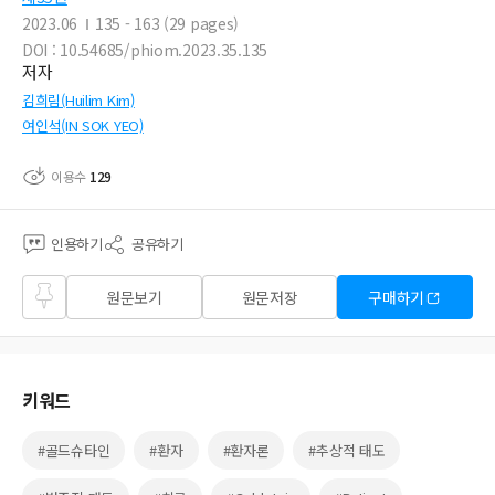
2023.06
135 - 163 (29 pages)
DOI : 10.54685/phiom.2023.35.135
저자
김희림(Huilim Kim)
여인석(IN SOK YEO)
이용수
129
인용하기
공유하기
즐겨
원문보기
원문저장
구매하기
찾기
키워드
#골드슈타인
#환자
#환자론
#추상적 태도