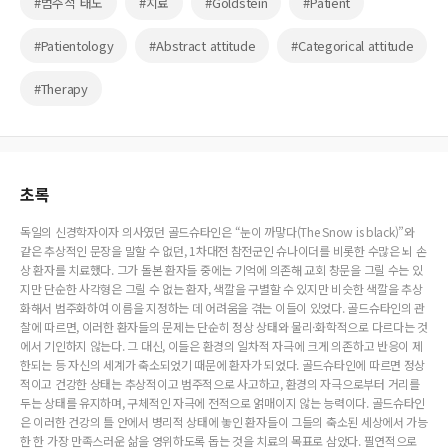
#범주적 태도
#치료
#Goldstein
#Patient
#Patientology
#Abstract attitude
#Categorical attitude
#Therapy
초록
독일의 신경학자이자 의사였던 골드슈타인은 “눈이 까맣다(The Snow is black)”와
같은 추상적인 문장을 말할 수 없던, 1차대전 참전군인 슈나이더를 비롯한 수많은 뇌 손
상 환자를 치료했다. 그가 돌본 환자들 중에는 기억에 의존해 교회 창문을 그릴 수는 있
지만 단순한 사각형은 그릴 수 없는 환자, 색깔을 구별할 수 있지만 비슷한 색깔을 추상
화해서 범주화하여 이름을 지정하는 데 어려움을 겪는 이들이 있었다. 골드슈타인의 관
찰에 따르면, 이러한 환자들의 문제는 단순히 정상 상태와 물리·화학적으로 다르다는 것
에서 기인하지 않는다. 그 대신, 이들은 환경의 일차적 자극에 크게 의존하고 반응이 제
한되는 등 자신의 세계가 축소되었기 때문에 환자가 되었다. 골드슈타인에 따르면 정상
적이고 건강한 상태는 추상적이고 범주적으로 사고하고, 환경의 자극으로부터 거리를
두는 상태를 유지하며, 구체적인 자극에 전적으로 얽매이지 않는 능력이다. 골드슈타인
은 이러한 건강의 틀 안에서 병리적 상태에 놓인 환자들이 그들의 축소된 세상에서 가능
한 한 가장 만족스러운 삶을 영위하도록 돕는 것을 치료의 목표로 삼았다. 필연적으로