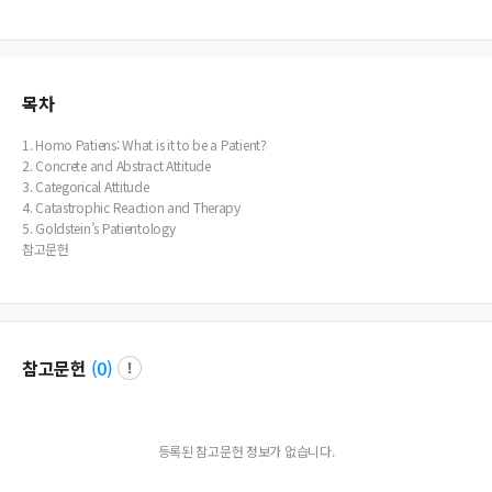
o understanding the inherent potential of humans becoming patients offers d
eep insights into our contemporary medical environment, where individuals m
ay live significant portions of their lives in hospital settings.
목차
1. Homo Patiens: What is it to be a Patient?
2. Concrete and Abstract Attitude
3. Categorical Attitude
4. Catastrophic Reaction and Therapy
5. Goldstein’s Patientology
참고문헌
참고문헌
(
0
)
등록된 참고문헌 정보가 없습니다.