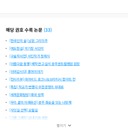
해당 권호 수록 논문
(
33
)
[한국인의 술] 남원 그리미주
[예도한길] 악기장 서인석
[구술자서전] 사진작가 정제식
[아름다운 동행] 배학연·고길석 광주센트럴병원 원장
[쉬어갑시다] 홍어이야기
[전시리뷰] 데이비드 호크니&브리티시 팝아트 전
[특집] 학교가 변했다 무한경쟁의 무대로
[세계문화탐방] 태국 방콕
[우리 곁의 미래유산] 광주 화순을 잇는 너릿재
[사잇길 산책] 오월길
[그땐 그랬지] 모내기와 새참
대동문학 2023년 5·6월호 Vol. 136 목차
펼치기