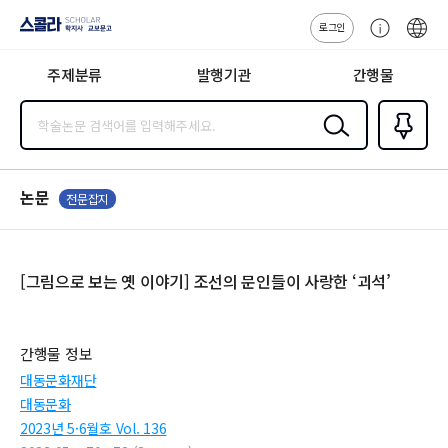
로그인
스콜라
고
ENG
SCHOLAR 학
객
지사·교보문고
주제분류
발행기관
간행물
센
터
검색
즐겨찾
기
0
논문
전문잡지
[그림으로 보는 옛 이야기] 조선의 문인들이 사랑한 ‘괴석’
간행물 정보
대동문화재단
대동문화
2023년 5·6월호 Vol. 136