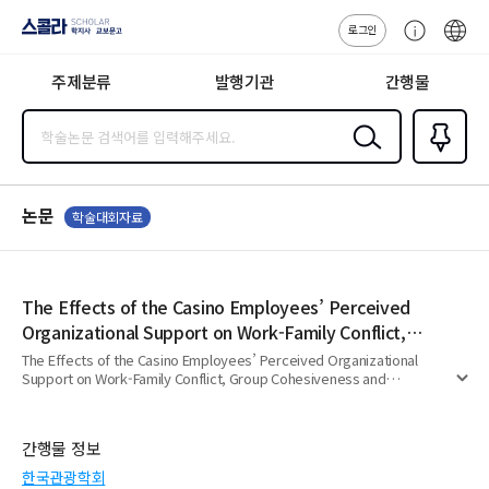
로그인
스콜라
고
ENG
SCHOLAR 학
객
지사·교보문고
주제분류
발행기관
간행물
센
터
검색
즐겨찾
기
0
논문
학술대회자료
The Effects of the Casino Employees’ Perceived
Organizational Support on Work-Family Conflict,
Group Cohesiveness and Organizational
The Effects of the Casino Employees’ Perceived Organizational
Support on Work-Family Conflict, Group Cohesiveness and
Effectiveness: Focused on Seven Luck Casino in
펼
Organizational Effectiveness: Focused on Seven Luck Casino in
Seoul
치
Seoul
기
간행물 정보
한국관광학회