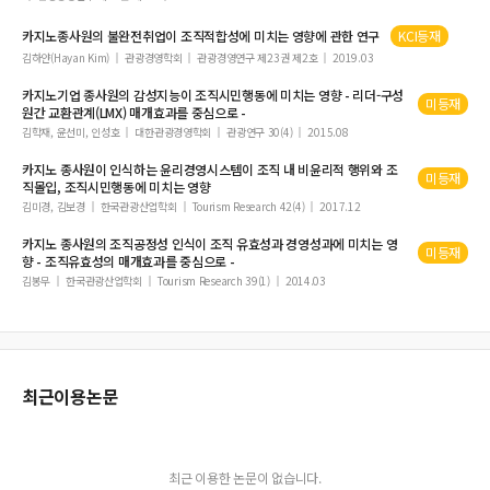
Introducing Casinos: A Case of Massachusetts and Lessons for Korea
관광사업체 기초통계조사
카지노종사원의 불완전취업이 조직적합성에 미치는 영향에 관한 연구
KCI등재
김하얀(Hayan Kim)
관광경영학회
관광경영연구 제23권 제2호
2019.03
강릉커피축제 참여커피숍의 공간적 특성 -강릉항지구 커피숍을 대상으로-
Framing Japan: Understanding Newspaper coverage on tourism after 2011
카지노기업 종사원의 감성지능이 조직시민행동에 미치는 영향 - 리더-구성
미등재
원간 교환관계(LMX) 매개효과를 중심으로 -
Great East Japan Earthquake
김학재, 윤선미, 인성호
대한관광경영학회
관광연구 30(4)
2015.08
카지노 딜러교육과 교육만족 및 직무몰입간 관계에 관한 연구
카지노 종사원이 인식하는 윤리경영시스템이 조직 내 비윤리적 행위와 조
Waste Management for the Hills’ Tourist Destinations of Nagaland (India)
미등재
직몰입, 조직시민행동에 미치는 영향
Why cruise line?: Exploring students’ motivation to work in a cruise line com
김미경, 김보경
한국관광산업학회
Tourism Research 42(4)
2017.12
pany
카지노 종사원의 조직공정성 인식이 조직 유효성과 경영성과에 미치는 영
미등재
관광목적지로서 제주도 브랜드 개성에 관한 연구
향 - 조직유효성의 매개효과를 중심으로 -
김봉무
한국관광산업학회
Tourism Research 39(1)
2014.03
A Study on Influencing Factors on Intention to Share Accommodation in the
Non-Profit Sharing Economy Website
감정노동의 경험과 노동가치 평가에 관한 현상학적 연구: 호텔종사원을 중심으로
Opportunities for the Australian Gaming Industry despite Competition from
East Asia
최근이용논문
Authenticity in Cultural Theme Parks: a case study of Millennium City Park in
Henan, China-
사행산업의 사회적 갈등에 대한 비판적 담론분석: 용산 장외발매소를 중심으로
최근 이용한 논문이 없습니다.