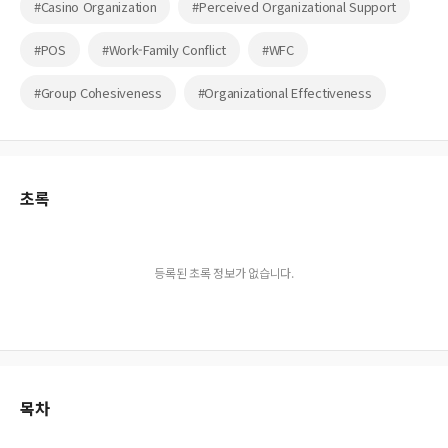
#Casino Organization
#Perceived Organizational Support
#POS
#Work-Family Conflict
#WFC
#Group Cohesiveness
#Organizational Effectiveness
초록
등록된 초록 정보가 없습니다.
목차