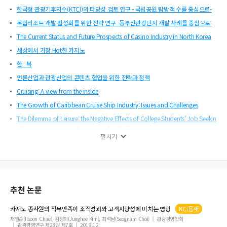
한국형 관광기후지수(KTCI)의 타당성 검토 연구 - 국립공원 탐방객 수를 중심으로-
복합리조트 개발 활성화를 위한 전략 연구 -동부산관광단지 개발 사례를 중심으로-
The Current Status and Future Prospects of Casino Industry in North Korea
세상에서 가장 Hot한 카지노
한 ː 복
언론산업과 관광산업의 콘텐츠 협업을 위한 전략과 정책
Cruising: A view from the inside
The Growth of Caribbean Cruise Ship Industry: Issues and Challenges
The Dilemma of Leisure: the Negative Effects of College Students’ Job Seekin
g Stress on Leisure Involvement and Self-efficacy
펼치기
국내 카지노업 허가 특례 제도의 현황 및 개선방안
ESM을 활용한 관광행동 단계별 일탈성 차이 분석
Meaning(s) in “Sustainable Tourism” in the UK context: A Multimodal Social
Semiotic Approach
추천 논문
방문자 관계체험이 관광 후 평가에 미치는 영향
Casino Gamblers’ Characteristics, Motivations, Attitudes and Behaviors: Imp
카지노 종사원의 직무만족이 조직성과와 고객지향성에 미치는 영향
KCI등재
act on Purchase Frequencies of Gambling Products
채일순(Ilsoon Chae), 김정희(Junghee Kim), 최석남(Seognam Choi)
관광경영학회
관광경영연구 제23권 제7호
2019.12