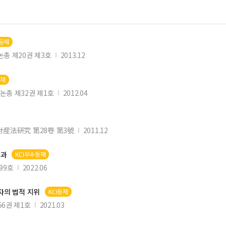
I등재
총 제20권 제3호
2013.12
등재
논총 제32권 제1호
2012.04
財産法硏究 第28卷 第3號
2011.12
효과
KCI우수등재
99호
2022.06
자의 법적 지위
KCI등재
6권 제1호
2021.03