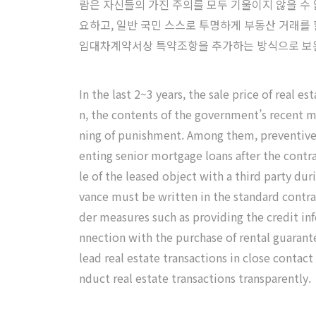
람은 자신들의 가진 주의를 모두 기울이지 않을 수
요하고, 일반 국민 스스로 투명하게 부동산 거래를 
임대차계약서상 특약조항을 추가하는 방식으로 보완
In the last 2~3 years, the sale price of real 
n, the contents of the government’s recent 
ning of punishment. Among them, preventive 
enting senior mortgage loans after the contrac
le of the leased object with a third party dur
vance must be written in the standard contrac
der measures such as providing the credit inf
nnection with the purchase of rental guarantee
lead real estate transactions in close contact
nduct real estate transactions transparently.