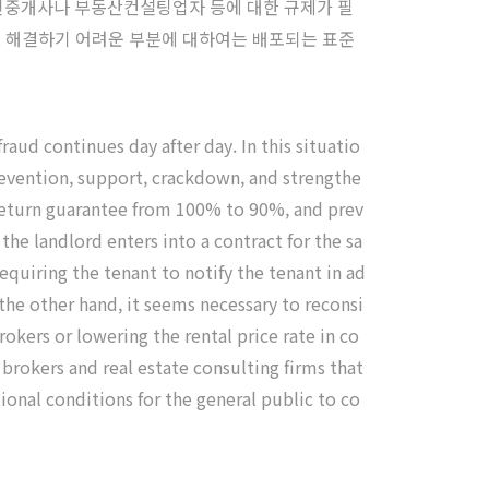
공인중개사나 부동산컨설팅업자 등에 대한 규제가 필
으로 해결하기 어려운 부분에 대하여는 배포되는 표준
raud continues day after day. In this situatio
evention, support, crackdown, and strengthe
return guarantee from 100% to 90%, and prev
the landlord enters into a contract for the sa
requiring the tenant to notify the tenant in ad
the other hand, it seems necessary to reconsi
okers or lowering the rental price rate in co
 brokers and real estate consulting firms that
tional conditions for the general public to co