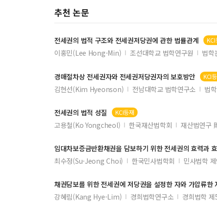
추천 논문
전세권
의 법적 구조와
전세권
저당권에 관한 법률관계
KC
이홍민(Lee Hong-Min)
조선대학교 법학연구원
법학논
경매절차상
전세권
자와
전세권
저당권자의 보호방안
KCI
김현선(Kim Hyeonson)
전남대학교 법학연구소
법학
전세권
의 법적 성질
KCI등재
고용철(Ko Yongcheol)
한국재산법학회
재산법연구 
임대차보증금반환채권을 담보하기 위한
전세권
의 효력과 
최수정(Su-Jeong Choi)
한국민사법학회
민사법학 제
채권담보를 위한
전세권
에 저당권을 설정한 자와 가압류한 
강혜림(Kang Hye-Lim)
경희법학연구소
경희법학 제5