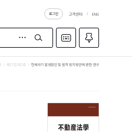
로그인
고객센터
ENG
상세
검색
검색
다국어입력
즐겨찾기
0
학
제27집 제2호
전세사기 발생원인 및 법적 방지방안에 관한 연구