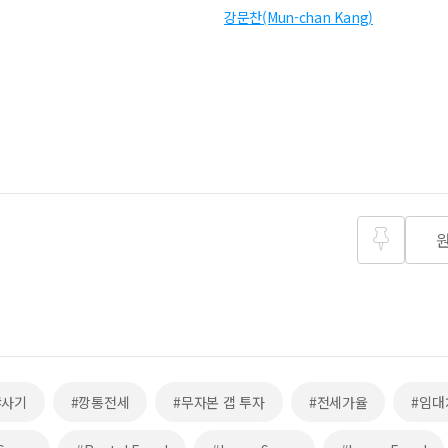
강문찬(Mun-chan Kang)
즐겨찾
기
#사기
#깡통전세
#무자본 갭 투자
#전세가율
#임대