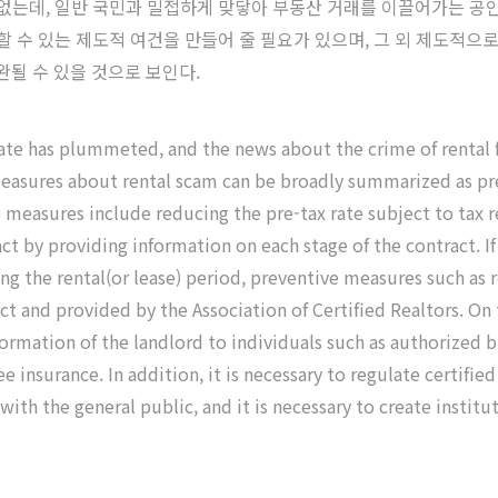
 없는데, 일반 국민과 밀접하게 맞닿아 부동산 거래를 이끌어가는 
할 수 있는 제도적 여건을 만들어 줄 필요가 있으며, 그 외 제도적
될 수 있을 것으로 보인다.
estate has plummeted, and the news about the crime of rental f
measures about rental scam can be broadly summarized as pr
measures include reducing the pre-tax rate subject to tax 
t by providing information on each stage of the contract. If 
ing the rental(or lease) period, preventive measures such as 
t and provided by the Association of Certified Realtors. On 
ormation of the landlord to individuals such as authorized br
 insurance. In addition, it is necessary to regulate certified
 with the general public, and it is necessary to create institu