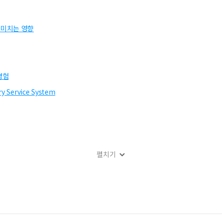
 미치는 영향
경험
ry Service System
펼치기
방관리 영향분석