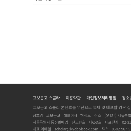
교보문고 스콜라
이용약관
개인정보처리방침
청소
교보문고 스콜라 콘텐츠를 무단으로 복제 및 배포할 경우 
상호명
교보문고
대표이사
허정도
주소
(03154) 서울특
서울특별시 통신판매업
신고번호
제653호
대표전화
02-3
대표 이메일
scholar@kyobobook.com
팩스
0502-987-5