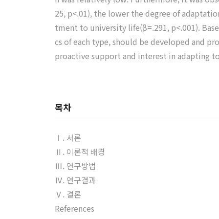
25, p<.01), the lower the degree of adaptation
tment to university life(β=.291, p<.001). Bas
cs of each type, should be developed and prov
proactive support and interest in adapting to 
목차
Ⅰ. 서론
Ⅱ. 이론적 배경
Ⅲ. 연구방법
Ⅳ. 연구결과
Ⅴ. 결론
References