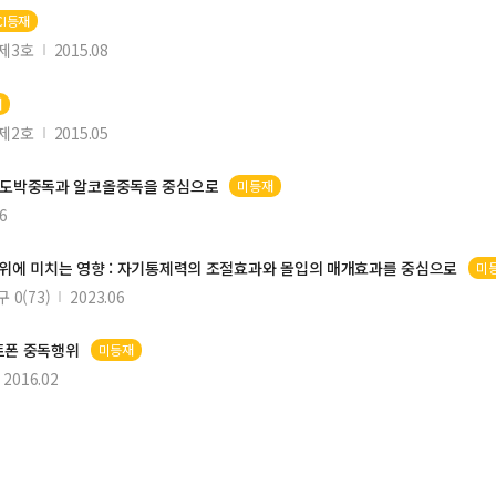
CI등재
제3호
2015.08
재
제2호
2015.05
 도박
중독
과 알코올
중독
을 중심으로
미등재
6
위
에 미치는 영향 : 자기통제력의 조절효과와 몰입의 매개효과를 중심으로
미
0(73)
2023.06
트폰
중독행위
미등재
2016.02