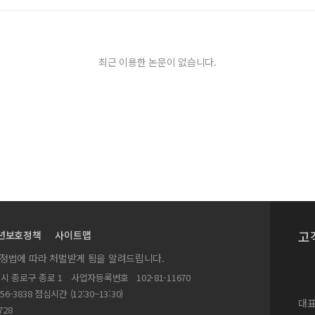
최근 이용한 논문이 없습니다.
고
년보호정책
사이트맵
실정법에 따라 처벌받게 됨을 알려드립니다.
별시 종로구 종로 1
사업자등록번호
102-81-11670
156-3838 점심시간 (12:30~13:30)
대표
728