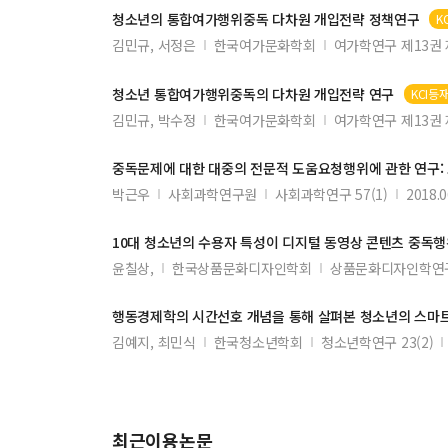
청소년의 통합여가
행위중독
다차원 개입전략 정책연구
K
김민규, 서정은
한국여가문화학회
여가학연구 제13권 
청소년 통합여가
행위중독
의 다차원 개입전략 연구
KCI등
김민규, 박수정
한국여가문화학회
여가학연구 제13권 
중독
문제에 대한 대중의 전문적 도움요청
행위
에 관한 연구:
박근우
사회과학연구원
사회과학연구 57(1)
2018.0
10대 청소년의 수용자 특성이 디지털 동영상 콘텐츠
중독행
윤칠상,
한국상품문화디자인학회
상품문화디자인학연구 
행동경제학의 시간선호 개념을 통해 살펴본 청소년의 스마
김예지, 최민식
한국청소년학회
청소년학연구 23(2)
최근이용논문