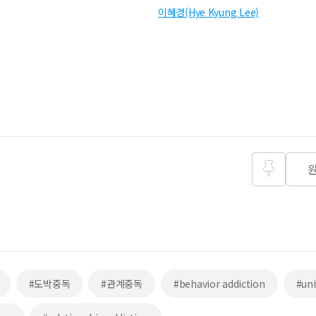
이혜경(Hye Kyung Lee)
즐겨찾
기
#도박중독
#관계중독
#behavior addiction
#uni