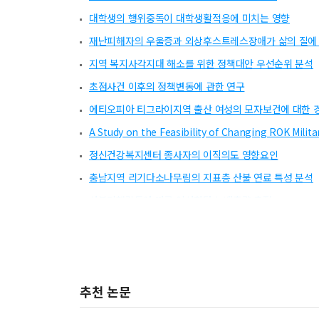
대학생의 행위중독이 대학생활적응에 미치는 영향
재난피해자의 우울증과 외상후스트레스장애가 삶의 질에
지역 복지사각지대 해소를 위한 정책대안 우선순위 분석
초점사건 이후의 정책변동에 관한 연구
에티오피아 티그라이지역 출산 여성의 모자보건에 대한 
A Study on the Feasibility of Changing ROK Milita
정신건강복지센터 종사자의 이직의도 영향요인
충남지역 리기다소나무림의 지표층 산불 연료 특성 분석
산불피해강도에 따른 이산화탄소 배출량 추정
공공기관의 안전보건경영체계 도입에 따른 안전사고 예
추천 논문