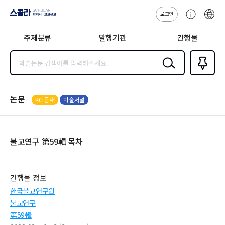
로그인
스콜라
고
ENG
SCHOLAR 학
객
지사·교보문고
주제분류
발행기관
간행물
센
터
검색
즐겨찾
기
0
논문
KCI등재
학술저널
불교연구 第59輯 목차
간행물 정보
한국불교연구원
불교연구
第59輯