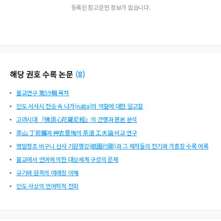
등록된 참고문헌 정보가 없습니다.
해당 권호 수록 논문
(
8
)
불교연구 第59輯 목차
인도 서사시 전승 속 나가(nāga)의 역할에 대한 일고찰
고려시대 『佛頂心陀羅尼經』의 간행과 판본 분석
茶山 丁若鏞과 艸衣意恂의 茶道 工夫論 비교 연구
명말청초 비구니 선사 기원행강(祇園行剛)과 그 제자들의 전기와 가흥장 수록 어록
불교에서 언어에 의한 대상세계 구성의 문제
규기와 원측의 여래장 이해
인도 사상의 언어학적 전회