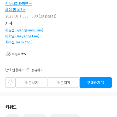
인문사회과학연구
제24권 제3호
2023.08
553 - 580 (28 pages)
저자
허경선(Gyeongseon Heo)
이희영(Heeyeong Lee)
최태진(Taejin Choi)
이용수
227
인용하기
공유하기
즐겨
원문보기
원문저장
구매하기
찾기
키워드