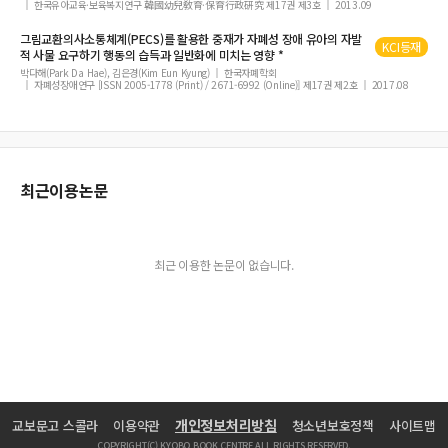
한국유아교육·보육복지연구 韓國幼兒敎育·保育行政硏究 제17권 제3호
2013.09
오키나와 ‘아가리우마이’의 지속성
그림교환의사소통체계(PECS)를 활용한 중재가 자폐성 장애
유아
의 자발
KCI등재
온･오프라인 구매환경에서 소비자 감정의 체계화 연구
적 사물 요구하기 행동의 습득과 일반화에 미치는 영향 *
박다해(Park Da Hae), 김은경(Kim Eun Kyung)
한국자폐학회
광고시에서의 자본주의 영토적 재현의 욕망적 생산
자폐성장애연구 [ISSN 2005-1778 (Print) / 2671-6992 (Online)] 제17권 제2호
2017.08
에도시대 무가(武家)의 양자제도(養子制度)를 통해 살펴본 원칙과 실제의 차이
중국 물류산업의 산업연관 특징에 관한 연구
行动者网络视角下的乡村非遗产业价值共创机制研究
최근이용논문
서발터니티(subalternity)라는 방법
인문사회과학연구 제24권 제3호 목차
최근 이용한 논문이 없습니다.
개인정보처리방침
교보문고 스콜라
이용약관
청소년보호정책
사이트맵
COPYRIGHT(C) KYOBO BOOK CENTRE ALL RIGHTS RESERVED.