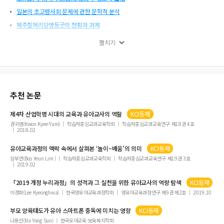
일본의 초고령사회 문제에 관한 문학적 분석
제주칠머리당영등굿의 현황과 과제
1910년대-1930년대 부산 영도의 물(水) 이용에 관한 연구
펼치기
서비스회복 공정성이 감정적 반응, 회복만족 및 관계지속의도에 미치는 영향
버킷리스트 테마를 통한 인천 글래머 관광지 활성화 고찰
이동능력의 독립성에 따른 노인 우울의 영향요인 분석
텍스트 마이닝을 활용한 보육실습일지의 자기평가 분석
추천 논문
어머니의 공감과 유아의 사회정서유능감의 관계에서 어머니의 정서표현성의 매개효
제4차 산업혁명 시대의 교육과
유아
교사의 역할
KCI등재
과
권귀염(Kwon Kyee-Yum)
학습자중심교과교육학회
학습자중심교과교육연구 제18권 4호
ESG因素对企业信用风险影响的实证研究: 来自中国的证据
2018.02
신문화운동 시기, 상무인서관(商務印書館) 편집인 교체에 따른 출판 양상 변화 분석
유아
교육과정의 맥락 속에서 살펴본 ‘놀이~배움’의 의미
KCI등재
시뮬라크르로서의 리설주･김주애
임부연(Boo Yeun Lim )
학습자중심교과교육학회
학습자중심교과교육연구 제19권 3호
2019.02
중국의 무형문화유산 보호정책과 과제
「2019 개정 누리과정」의 성격과 그 실천을 위한
유아
교사의 역량 탐색
KCI등재
조선후기 연례송사 겸대제 시행과 외교적 의미
이경화(Lee Kyeonghwa)
한국영유아교육과정학회
영유아교육과정연구 제9권 제2호
2019.10
진해 근대역사문화자원을 활용한 장소마케팅 연구
『논어(論語)』에 나타난 ‘우정관’ 연구
부모 양육태도가
유아
스마트폰 중독에 미치는 영향
KCI등재
나용선(Na Yong Sun)
한국유아교육·보육복지학회
유아의 자기조절력과 스마트폰 과의존과의 관계에서 어머니 양육태도의 매개효과