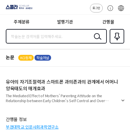
로그인
스콜라
고
ENG
SCHOLAR 학
객
지사·교보문고
주제분류
발행기관
간행물
센
터
검색
즐겨찾
기
0
논문
KCI등재
학술저널
유아의 자기조절력과 스마트폰 과의존과의 관계에서 어머니
양육태도의 매개효과
The Mediated Effect of Mothers' Parenting Attitude on the
Relationship between Early Children's Self Control and Over
펼
Dependence on Smartphone
치
기
간행물 정보
부경대학교 인문사회과학연구소