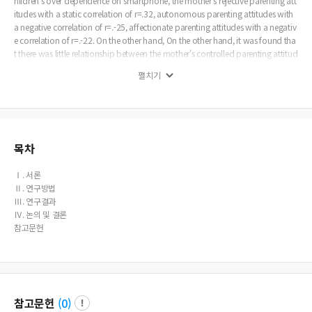
hildren's over dependence on smartphone, the mother's rejective parenting att
itudes with a static correlation of r=.32, autonomous parenting attitudes with
a negative correlation of r=.-25, affectionate parenting attitudes with a negativ
e correlation of r=.-22. On the other hand, On the other hand, it was found tha
t there was little relationship between the mother's controlled parenting attitud
e and children's over dependence on smartphone(r=.11). Third, early childre
펼치기
n's self control tended to be high when the mother's parenting attitude was aff
ectionate (r=.39), or autonomous(r=.41). However, when the mother's parentin
g attitude is particularly rejected, early children's self control may be greatly de
graded (r=-.45). According to the research model, a series of regression analysi
s was performed by setting the early children's self control(X) as an independe
nt variable, and the early children's over dependence on smartphone(Y) as a d
목차
ependent variable and the mother's parenting attitude(M) as a parameter. As a
result, it could be seen that the mother's rejective parenting attitude and auton
Ⅰ. 서론
omous parenting attitude had a mediating effect in the relationship between t
Ⅱ. 연구방법
he early children's self control and over dependence on smartphone. And as a
Ⅲ. 연구결과
result of regression analysis, the indirect effect is significant for rejective parenti
Ⅳ. 논의 및 결론
ng attitude and the autonomous parenting attitude. This study is meaningful i
참고문헌
n that it revealed the mediating effect of mothers' parenting attitudes in the rel
ationship between early children's self control, early children's over dependenc
e on smartphone. In addition, the study is meaningful in that not only persona
l variables of early children, but also environmental variables were integrally co
nsidered in identifying the path through which early children's become overde
참고문헌
(
0
)
pendent on smartphones.