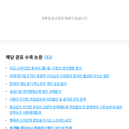
등록된 참고문헌 정보가 없습니다.
해당 권호 수록 논문
(
32
)
최근 10여 년간 중국어 ‘副+名’ 구문의 연구현황 분석
국내 대기업 조직의 포용적 리더십이 구성원의 정서적 몰입에 미치는 영향
한국어 대담 듣기 텍스트의 헤지 양상 분석
공공기관 유사행정규제 관리 사례분석
아동이 지각한 부모갈등과 사회불안 및 공격성 간의 관계
청소년이 지각한 부모의 긍정적 양육태도와 학업열의 간 관계에서 그릿(grit)과 삶의
만족도의 이중매개효과
행복과 소외감에 영향을 미치는 스트레스요인
章炳麟 學術에서 魏晉南北朝의 地位와 性格