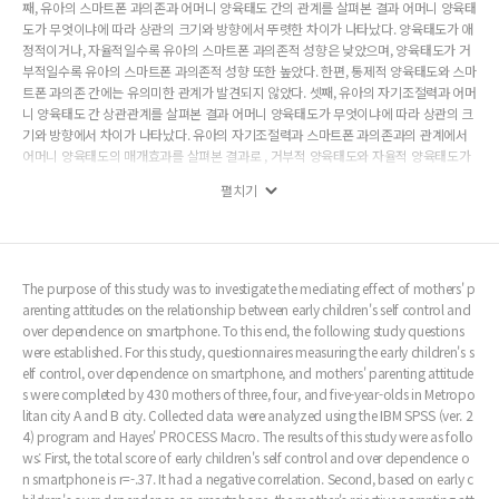
째, 유아의 스마트폰 과의존과 어머니 양육태도 간의 관계를 살펴본 결과 어머니 양육태
도가 무엇이냐에 따라 상관의 크기와 방향에서 뚜렷한 차이가 나타났다. 양육태도가 애
정적이거나, 자율적일수록 유아의 스마트폰 과의존적 성향은 낮았으며, 양육태도가 거
부적일수록 유아의 스마트폰 과의존적 성향 또한 높았다. 한편, 통제적 양육태도와 스마
트폰 과의존 간에는 유의미한 관계가 발견되지 않았다. 셋째, 유아의 자기조절력과 어머
니 양육태도 간 상관관계를 살펴본 결과 어머니 양육태도가 무엇이냐에 따라 상관의 크
기와 방향에서 차이가 나타났다. 유아의 자기조절력과 스마트폰 과의존과의 관계에서
어머니 양육태도의 매개효과를 살펴본 결과로 , 거부적 양육태도와 자율적 양육태도가
유아의 자기조절력과 스마트폰 과의존과의 관계에서 매개 효과를 갖는 것으로 나타났
펼치기
다. 이러한 결과는 스마트폰을 과하게 사용하는 유아들의 행동을 자기조절력을 통해 개
선하고자 하는 노력이 별다른 효과를 얻지 못할 경우 어머니의 양육태도 개선을 시도해
볼 수 있음을 시사한다. 본 연구는 유아의 자기조절력, 스마트폰 과의존, 어머니 양육태
도 간의 상관관계 및 유아의 자기조절력과 스마트폰 과의존과의 관계에서 어머니 양육
태도의 매개효과를 밝혔다는 데 그 의의가 있다.
The purpose of this study was to investigate the mediating effect of mothers' p
arenting attitudes on the relationship between early children's self control and
over dependence on smartphone. To this end, the following study questions
were established. For this study, questionnaires measuring the early children's s
elf control, over dependence on smartphone, and mothers' parenting attitude
s were completed by 430 mothers of three, four, and five-year-olds in Metropo
litan city A and B city. Collected data were analyzed using the IBM SPSS (ver. 2
4) program and Hayes' PROCESS Macro. The results of this study were as follo
ws: First, the total score of early children's self control and over dependence o
n smartphone is r=-.37. It had a negative correlation. Second, based on early c