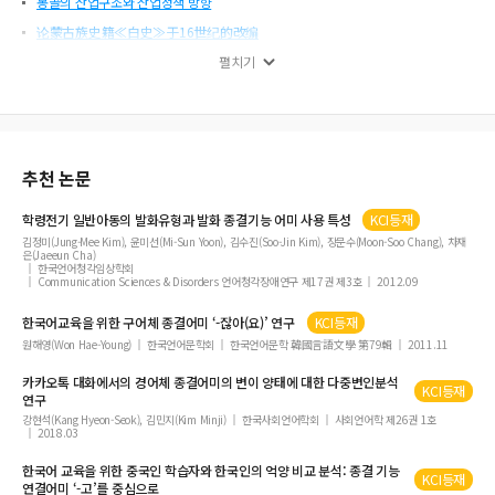
몽골의 산업구조와 산업정책 방향
论蒙古族史籍≪白史≫于16世纪的改编
한국어와 몽골어의 종결어미 대조 연구
펼치기
추천 논문
학령전기 일반아동의 발화유형과 발화
종결
기능
어미
사용 특성
KCI등재
김정미(Jung-Mee Kim), 윤미선(Mi-Sun Yoon), 김수진(Soo-Jin Kim), 장문수(Moon-Soo Chang), 차재
은(Jaeeun Cha)
한국언어청각임상학회
Communication Sciences & Disorders 언어청각장애연구 제17권 제3호
2012.09
한국어교육을 위한 구어체
종결어미
‘-잖아(요)’ 연구
KCI등재
원해영(Won Hae-Young)
한국언어문학회
한국언어문학 韓國言語文學 第79輯
2011.11
카카오톡 대화에서의 경어체
종결어미
의 변이 양태에 대한 다중변인분석
KCI등재
연구
강현석(Kang Hyeon-Seok), 김민지(Kim Minji)
한국사회언어학회
사회언어학 제26권 1호
2018.03
한국어 교육을 위한 중국인 학습자와 한국인의 억양 비교 분석:
종결
기능
KCI등재
연결
어미
‘-고’를 중심으로