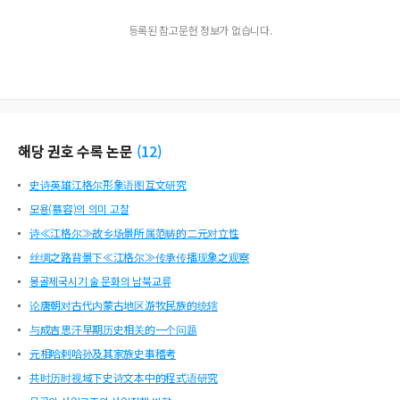
ning. In this paper, the Mongolian blessing origin ‘-tygai/tugei is corresponding
등록된 참고문헌 정보가 없습니다.
to the Korean ‘-기를 바란다’ grammatical form, and the Mongolian hope ‘-aasa
i4’ is expressed in the Korean grammar form ‘-었/았/였으면 한다’, ‘-sygai/sugei’
as a “-m” genitive ending, and the “-g” ending is corresponding to the Korean
‘-도 좋다, -도록 하다’ grammatical forms. There will also be linguistic significanc
e in revealing parts that have not been made through system classification and
functional contrast studies of these termination ends. In addition, it is expecte
d to be a basic material that can be used in Korean-Mongolian translation and
해당 권호 수록 논문
(
12
)
foreign language education.
史诗英雄江格尔形象语图互文研究
모용(慕容)의 의미 고찰
诗≪江格尔≫故乡场景所属范畴的二元对立性
丝绸之路背景下≪江格尔≫传承传播现象之观察
몽골제국시기 술 문화의 남북교류
论唐朝对古代内蒙古地区游牧民族的统辖
与成吉思汗早期历史相关的一个问题
元相哈剌哈孙及其家族史事稽考
共时历时视域下史诗文本中的程式语研究