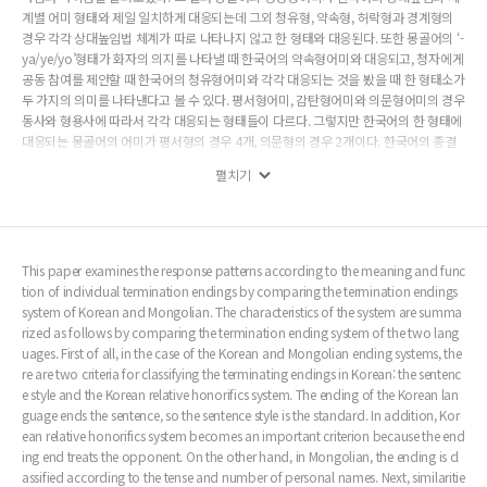
계별 어미 형태와 제일 일치하게 대응되는데 그외 청유형, 약속형, 허락형과 경계형의
경우 각각 상대높임법 체계가 따로 나타나지 않고 한 형태와 대응된다. 또한 몽골어의 ‘-
ya/ye/yo’형태가 화자의 의지를 나타낼 때 한국어의 약속형어미와 대응되고, 청자에게
공동 참여를 제안할 때 한국어의 청유형어미와 각각 대응되는 것을 봤을 때 한 형태소가
두 가지의 의미를 나타낸다고 볼 수 있다. 평서형어미, 감탄형어미와 의문형어미의 경우
동사와 형용사에 따라서 각각 대응되는 형태들이 다르다. 그렇지만 한국어의 한 형태에
대응되는 몽골어의 어미가 평서형의 경우 4개, 의문형의 경우 2개이다. 한국어의 종결
어미는 상대높임법 체계에 따라서 형태들이 달라지고 모음조화규칙에 따른 이형태들이
펼치기
있고 활용할 때에도 앞의 용언 어간이 모음이냐 자음이냐에 따른 이형태가 있어서 불규
칙 활용도 유의해야 한다. 반면에 몽골어에서는 모음조화교칙에 따른 이형태가 있는데
불규칙 활용에 따른 이형태가 없다. 또한 한국어에 대응되지 않는 몽골어의 종결어미도
있다. 즉 몽골어의 축복 기원 ‘-tygai/tugei, 희망 -aasai4, -sygai/sugei, -g’ 어미는 한
국어에서 대응되는 종결어미가 없다. 그렇지만 각각 기능과 의미 면에서 대응시킬 수 있
This paper examines the response patterns according to the meaning and func
는 문법 표현들이 있는데, 본고에서는 몽골어의 축복 기원 ‘-tygai/tugei’를 한국어의 ‘-
tion of individual termination endings by comparing the termination endings
기를 바란다’ 문법 표현과 대응시키고, 몽골어의 희망 ‘-aasai4’ 형태를 한국어의 ‘-었/
system of Korean and Mongolian. The characteristics of the system are summa
았/였으면 한다’ 문법 표현, ‘-sygai/sugei’를 ‘-ㅁ’ 전성어미로, ‘-g’ 어미를 ‘-도 좋다, -도
rized as follows by comparing the termination ending system of the two lang
록 하다’ 문법 표현에 대응된다고 보았다. 이러한 종결어미의 체계 분류 및 기능적 대조
uages. First of all, in the case of the Korean and Mongolian ending systems, the
연구를 통해서 그간 이루어지지 않은 부분에 대해 밝힌다는 언어학적 의의도 있으며 이
re are two criteria for classifying the terminating endings in Korean: the sentenc
와 더불어 한국어-몽골어 번역이나 외국어교육 등에서 활용할 수 있는 기초 자료가 될
e style and the Korean relative honorifics system. The ending of the Korean lan
수 있을 것으로 기대한다.
guage ends the sentence, so the sentence style is the standard. In addition, Kor
ean relative honorifics system becomes an important criterion because the end
ing end treats the opponent. On the other hand, in Mongolian, the ending is cl
assified according to the tense and number of personal names. Next, similaritie