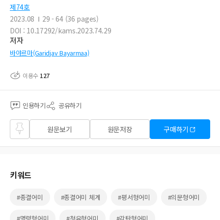
제74호
2023.08
29 - 64 (36 pages)
DOI : 10.17292/kams.2023.74.29
저자
바야르마(Garidjav Bayarmaa)
이용수
127
인용하기
공유하기
즐겨
원문보기
원문저장
구매하기
찾기
키워드
#종결어미
#종결어미 체계
#평서형어미
#의문형어미
#명령형어미
#청유형어미
#감탄형어미