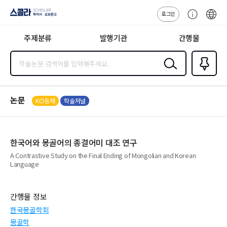
로그인
스콜라
고
ENG
SCHOLAR 학
객
지사·교보문고
주제분류
발행기관
간행물
센
터
검색
즐겨찾
기
0
논문
KCI등재
학술저널
한국어와 몽골어의 종결어미 대조 연구
A Contrastive Study on the Final Ending of Mongolian and Korean
Language
간행물 정보
한국몽골학회
몽골학