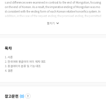
s and differences were examined in contrast to the end of Mongolian, focusing
on the end of Korean. As a result, the imperative ending of Mongolian was mo
st consistent with the ending form of each Korean relative honorifics system. In
addition, in the case of the request ending, the promised ending, the permitted
ending, and the boundary ending, respectively, it was Korean relative honorific
펼치기
s system did not appear separately and correspond to one form. In addition,
when the Mongolian form of '-ya/ye/yo' indicates the speaker's will, it corresp
onds to the promised ending of the Korean language. When suggesting joint p
articipation to listeners, it corresponds to the request ending of the Korean lan
guage, respectively. Looking at this, it can be seen that one morpheme represe
nts two meanings. In the case of declarative, exclamatory, and interrogative en
목차
dings, the corresponding forms are different depending on the verb and adjec
tive. However, there are four Mongolian declarative endings corresponding to
1. 서론
one form of Korean, and two for the interrogative endings. The final ending of
2. 한국어와 몽골어의 어미 체계 대조
the Korean language varies according to the Korean relative honorifics system,
3. 종결어미의 분류 및 기능 대조
and there are these forms according to the vowel harmony rule. In addition, w
4. 결론
hen conjugation it, there is a form depending on whether the previous word st
em is a vowel or a consonant, so irregular use should be noted. On the other h
and, in Mongolian, there is a form according to the rules of vowel harmony, b
ut there is no form according to irregular use. There is also an end to Mongolia
n that does not correspond to Korean. In other words, the Mongolian blessing
참고문헌
(
0
)
origin '-tygai/tugei, hope -aasai4, -sygai/sugei, -g' does not have a termination
ending corresponding to the Korean language. However, there are grammatic
al expressions that can correspond to each other in terms of function and mea