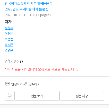
한국화재소방학회 학술대회논문집
2023년도 추계학술대회 논문집
2023.10
138 - 138 (1 pages)
저자
송형우
이영백
백범선
최석주
김병구
이용수
17
* 이 자료는 저작권자의 요청으로 무료로 제공됩니다.
인용하기
공유하기
즐겨
원문보기
원문저장
찾기