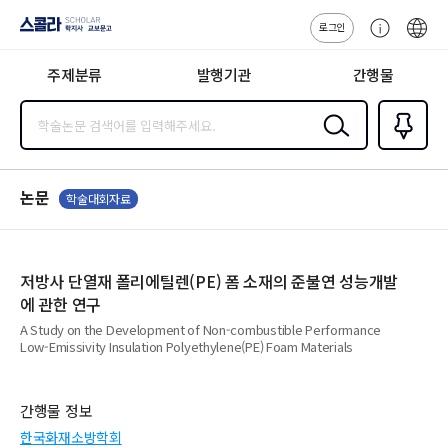
로그인
스콜라
고
ENG
SCHOLAR 학
객
지사·교보문고
주제분류
발행기관
간행물
센
터
검색
즐겨찾
기
0
논문
학술대회자료
저방사 단열재 폴리에틸렌(PE) 폼 소재의 준불연 성능개발
에 관한 연구
A Study on the Development of Non-combustible Performance
Low-Emissivity Insulation Polyethylene(PE) Foam Materials
간행물 정보
한국화재소방학회