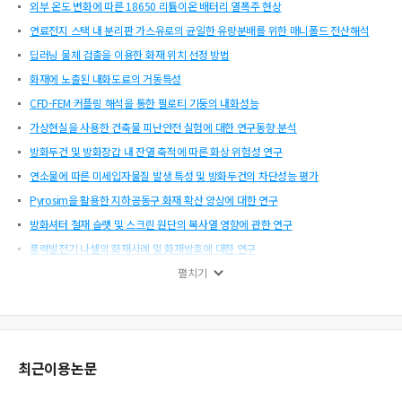
외부 온도 변화에 따른 18650 리튬이온 배터리 열폭주 현상
연료전지 스택 내 분리판 가스유로의 균일한 유량분배를 위한 매니폴드 전산해석
딥러닝 물체 검출을 이용한 화재 위치 선정 방법
화재에 노출된 내화도료의 거동특성
CFD-FEM 커플링 해석을 통한 필로티 기둥의 내화성능
가상현실을 사용한 건축물 피난안전 실험에 대한 연구동향 분석
방화두건 및 방화장갑 내 잔열 축적에 따른 화상 위험성 연구
연소물에 따른 미세입자물질 발생 특성 및 방화두건의 차단성능 평가
Pyrosim을 활용한 지하공동구 화재 확산 양상에 대한 연구
방화셔터 철재 슬랫 및 스크린 원단의 복사열 영향에 관한 연구
풍력발전기 나셀의 화재사례 및 화재방호에 대한 연구
승강로 가압을 통한 연돌효과의 영향 경감 방법
펼치기
실험적 모델에 기반한 리튬이온 배터리 열폭주의 전산유체학적 연구
저방사 단열재 폴리에틸렌(PE) 폼 소재의 준불연 성능개발에 관한 연구
무정전 플라스틱의 화재위험성 평가
최근이용논문
국가별 산불 대응 체계에 관한 연구
특별피난계단에서 노후화 방화문의 차연 성능에 관한 연구 -누설틈새와 누설량을 중