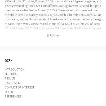
s: Out of total 391 cases, 8 cases (2.0%) from six different type of surgeries, and
diseases were diagnosed SSI. Four different pathogens were isolated, but path
ogen was not identified in 4 cases (50.0%). The isolated pathogens included
methicillin-sensitive Staphylococcus aureus , methicillin-resistant S. aureus , Bac
illus cereus , and multi-drug resistant Acinetobacter baumannii . Among the eig
ht cases, there were 2 cases (25.0%) of superficial SSI, 4 cases (50.0%) of deep
SSI, and 2 cases (25.0%) of organ/space SSI. Two cases (25.0%) were manage
d with antibiotics alone, abscess was drained in 2 cases (25.0%), and revisiona
펼치기
l surgery was conducted in 4 cases (50.0%). Conclusions: Out of the 8 cases of
SSI, a half of the isolated strains were multi-drug resistant. All infections were su
ccessfully treated without complications. However, guidelines for treatment of
neu-rosurgical site infection were insufficient. The increasing prevalence of mult
i-drug resistant bacterial infection underscores the necessity of treatment conse
nsus for the future.
목차
INTRODUCTION
METHODS
RESULTS
DISCUSSION
CONFLICT OF INTEREST
ORCID
REFERENCES