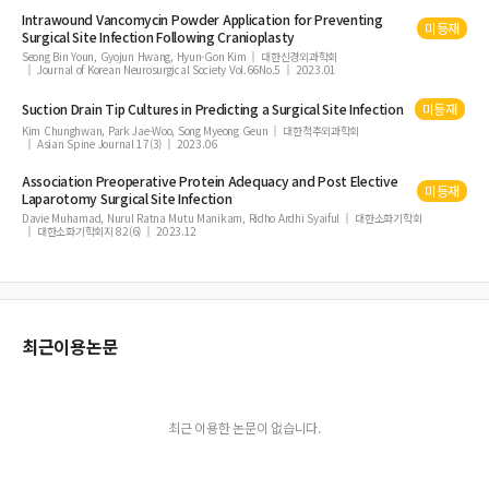
Intrawound Vancomycin Powder Application for Preventing
미등재
Surgical
Site
Infection
Following Cranioplasty
Seong Bin Youn, Gyojun Hwang, Hyun-Gon Kim
대한신경외과학회
Journal of Korean Neurosurgical Society Vol.66No.5
2023.01
Suction Drain Tip Cultures in Predicting a
Surgical
Site
Infection
미등재
Kim Chunghwan, Park Jae-Woo, Song Myeong Geun
대한척추외과학회
Asian Spine Journal 17(3)
2023.06
Association Preoperative Protein Adequacy and Post Elective
미등재
Laparotomy
Surgical
Site
Infection
Davie Muhamad, Nurul Ratna Mutu Manikam, Ridho Ardhi Syaiful
대한소화기학회
대한소화기학회지 82(6)
2023.12
최근이용논문
최근 이용한 논문이 없습니다.