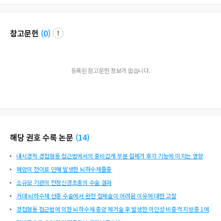
참고문헌
(
0
)
등록된 참고문헌 정보가 없습니다.
해당 권호 수록 논문
(
14
)
내시경적 경접형동 접근법에서의 중비갑개 부분 절제가 후각 기능에 미치는 영향
폐암의 전이로 인해 발생한 뇌하수체졸중
소규모 기관의 전정신경초종의 수술 결과
거대 뇌하수체 선종 수술에서 완전 절제술이 어려운 이유에 대한 고찰
경접형동 접근법에 의한 뇌하수체 종양 제거술 후 발생한 의인성 비중격 지방종 1예