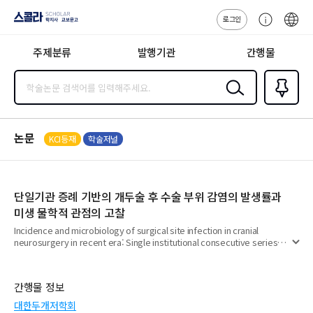
로그인
스콜라
고
ENG
SCHOLAR 학
객
지사·교보문고
주제분류
발행기관
간행물
센
터
검색
즐겨찾
기
0
논문
KCI등재
학술저널
단일기관 증례 기반의 개두술 후 수술 부위 감염의 발생률과
미생 물학적 관점의 고찰
Incidence and microbiology of surgical site infection in cranial
neurosurgery in recent era: Single institutional consecutive series
펼
and review of literature
치
기
간행물 정보
대한두개저학회