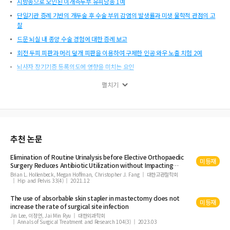
지방종으로 오인된 이개측두부 유피낭종 1예
단일기관 증례 기반의 개두술 후 수술 부위 감염의 발생률과 미생 물학적 관점의 고
찰
드문 뇌실 내 종양 수술 경험에 대한 증례 보고
회전 두피 피판과 머리 덮개 피판을 이용하여 구제한 인공 와우 노출 치험 2예
뇌사자 장기기증 등록의도에 영향을 미치는 요인
측두골 골절에서 안면신경 감압술과 동시에 이소골 성형술을 시행한 환자 1예
펼치기
미세혈관 감압술에서의 뇌척수액 유출 예방을 위한 경막의 네 겹중첩 봉합
뇌교 및 연수 해면상혈관종에 대한 telovelar 접근법의 수술 결과 및 뉘앙스
변형 A형 측두하와 접근법으로 치료한 두개저 연골육종 1예
추천 논문
Elimination of Routine Urinalysis before Elective Orthopaedic
미등재
Surgery Reduces Antibiotic Utilization without Impacting
Catheter-associated Urinary Tract
Infection
or
Surgical
Site
Brian L. Hollenbeck, Megan Hoffman, Christopher J. Fang
대한고관절학회
Hip and Pelvis 33(4)
2021.12
Infection
Rates
The use of absorbable skin stapler in mastectomy does not
미등재
increase the rate of
surgical
site
infection
Jin Lee, 이정언, Jai Min Ryu
대한외과학회
Annals of Surgical Treatment and Research 104(3)
2023.03