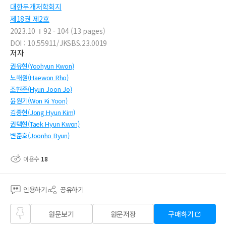
대한두개저학회지
제18권 제2호
2023.10
92 - 104 (13 pages)
DOI : 10.55911/JKSBS.23.0019
저자
권유현(Yoohyun Kwon)
노해원(Haewon Rho)
조현준(Hyun Joon Jo)
윤원기(Won Ki Yoon)
김종현(Jong Hyun Kim)
권택현(Taek Hyun Kwon)
변준호(Joonho Byun)
이용수
18
인용하기
공유하기
즐겨
원문보기
원문저장
구매하기