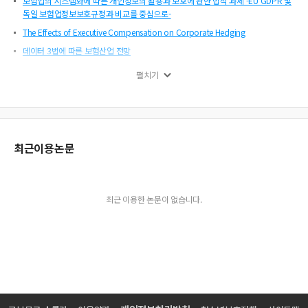
보험업의 시스템화에 따른 개인정보의 활용과 보호에 관한 법적 과제 -EU GDPR 및
독일 보험업정보보호규정과 비교를 중심으로-
The Effects of Executive Compensation on Corporate Hedging
데이터 3법에 따른 보험산업 전망
머신러닝기법을 활용한 연안지역 재해위험관리
펼치기
심도분포적합을 이용한 보상한도액 인상계수 산출 및 실무에서의 시사점
2-요인 효용함수 하에서의 손실경감과 저축
개인정보 유출로 인한 극단적 손실 추정 모형
기업의 퇴직연금의 적립이 신용위험에 미치는 영향
최근이용논문
해외 보험회사의 저금리 대응방안
예금보험 및 정리제도 개선방안
생명보험의 해지와 승환: 모집인의 영향에 대한 실증
최근 이용한 논문이 없습니다.
신탁방식 주택연금 확대를 위한 정책적 연구
조건부다층혼합분포를 이용한 비비례 재보험료 계산
코로나-19 충격을 가정한 사망률에 대한 예측 모형 비교: LC 모형 vs. 4-모수 요인 모
형
포스트 코로나 시대 보험정책 과제
보험사의 지속적 이익과 현금배당과의 관계에 관한 연구