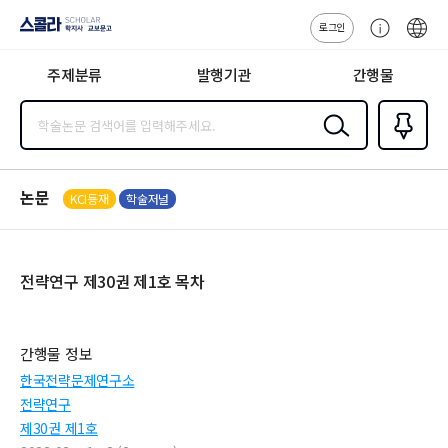
로그인
스콜라
고
ENG
SCHOLAR 학
객
지사·교보문고
주제분류
발행기관
간행물
센
터
검색
즐겨찾
기
0
논문
KCI등재
학술저널
전략연구 제30권 제1호 목차
간행물 정보
한국전략문제연구소
전략연구
제30권 제1호