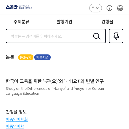
로그인
스콜라
고
ENG
SCHOLAR 학
객
지사·교보문고
주제분류
발행기관
간행물
센
터
검색
즐겨찾
기
0
논문
KCI등재
학술저널
한국어 교육을 위한 ‘-군(요)’와 ‘-네(요)’의 변별 연구
Study on the Differences of ‘-kunyo’ and ‘-neyo’ for Korean
Language Education
간행물 정보
이중언어학회
이중언어학