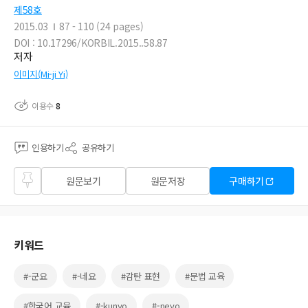
제58호
2015.03
87 - 110 (24 pages)
DOI : 10.17296/KORBIL.2015..58.87
저자
이미지(Mi-ji Yi)
이용수
8
인용하기
공유하기
즐겨
원문보기
원문저장
구매하기
찾기
키워드
#-군요
#-네요
#감탄 표현
#문법 교육
#한국어 교육
#-kunyo
#-neyo