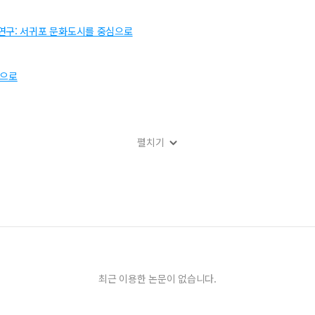
연구: 서귀포 문화도시를 중심으로
심으로
펼치기
스 브랜딩 연구
이미지에 미치는 영향
관성 연구: Q방법론 적용
 매커니즘 연구
최근 이용한 논문이 없습니다.
궁녀의 머리모양 고찰 연구