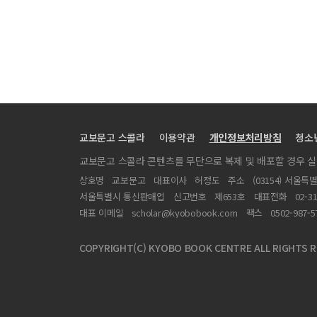
2023년 제6차 학술대회 발표집 목차
문화도시 운영 과제와 방안
문화도시의 콘텐츠를 활용한 지역관광 성공전략
공주 문화도시 스마트관광도시 성숙도 모델의 적용과 결과
계절형축제의 위험지각이 축제활동 및 행동의도에 미치는
교보문고 스콜라
이용약관
개인정보처리방침
청소
교보문고 스콜라 콘텐츠를 무단으로 복제 및 배포할 경우 
상호명
교보문고
대표이사
허정도
주소
(03154) 서울특
서울특별시 통신판매업
신고번호
제653호
대표전화
02-3
대표 이메일
scholar@kyobobook.com
팩스
0502-987-5
COPYRIGHT(C) KYOBO BOOK CENTRE ALL RIGHTS R