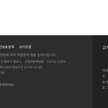
: 관광객과 거주민의 비교
 영향
고
년보호정책
사이트맵
실정법에 따라 처벌받게 됨을 알려드립니다.
별시 종로구 종로 1
사업자등록번호
102-81-11670
156-3838 점심시간 (12:30~13:30)
대표
728
주
휴
ESERVED.
토,