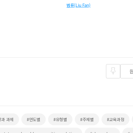
범류(Liu Fan)
즐겨찾
기
황과 과제
#연도별
#유형별
#주제별
#교육과정