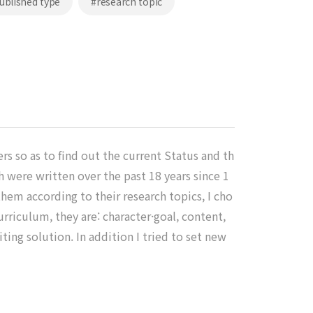
ublished type
#research topic
s so as to find out the current Status and th
h were written over the past 18 years since 1
them according to their research topics, I cho
riculum, they are: character·goal, content,
ting solution. In addition I tried to set new