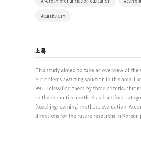
#Korean pronunciation education
#curren
#curriculum
초록
This study aimed to take an overview of the 
e problems awaiting solution in this area. I 
991. I classified them by three criteria: chro
se the deductive method and set four categor
(teaching·learning) method, evaluation. Accor
directions for the future researchs in Korean