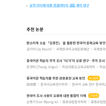
상적 의미에 따른 연결어미의 결합 제약 연구
추천 논문
판소리계 소설 「심청전」 을 활용한 한국어 문화교육 방안
금지아(Jia Keum)
국제한국어교육문화재단
국제한국
중국어권
학습자
주격 조사 ‘이/가’의 오류 연구 - 주격 조사
장경희(Zhang Jingxi)
학습자중심교과교육학회
학습
중국어권
학습자
를 위한 관용표현 교육 방안
KCI등재
屈佳慧
한국어교육연구학회
한국어 교육 연구 한국어
한국어 조사 사용의 오류에 대한 통합적 이해
미등재
손명기(Son Myung ki)
중동유럽한국학회
중동유럽한국