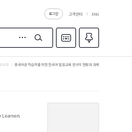
로그인
고객센터
ENG
상세
검색
검색
다국어입력
즐겨찾기
0
제40호
중국어권 학습자를 위한 한국어 발음교육 연구의 현황과 과제
커
버
e Learners
이
미
지
없