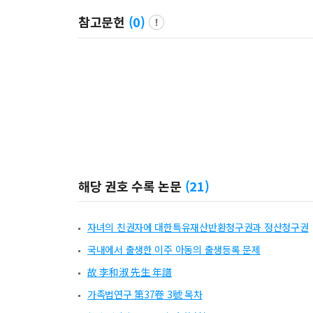
참고문헌
(
0
)
해당 권호 수록 논문
(
21
)
자녀의 친권자에 대한특유재산반환청구권과 정산청구권
국내에서 출생한 이주 아동의 출생등록 문제
故 李和淑 先生 年譜
가족법연구 第37卷 3號 목차