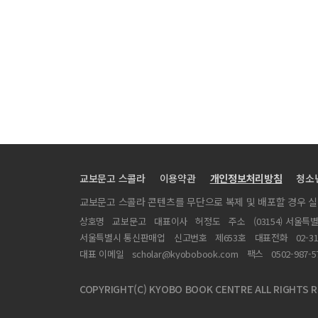
追慕辭
의사결정지원 제도화의 모색
토론문
교보문고 스콜라
이용약관
개인정보처리방침
청소
교보문고 스콜라 콘텐츠를 무단으로 복제 및 배포할 경우 
상호명
교보문고
대표이사
허정도
주소
(03154) 서울특
서울특별시 통신판매업
신고번호
제653호
대표전화
02-3
대표 이메일
scholar@kyobobook.com
팩스
0502-987-5
COPYRIGHT(C) KYOBO BOOK CENTRE ALL RIGHTS R