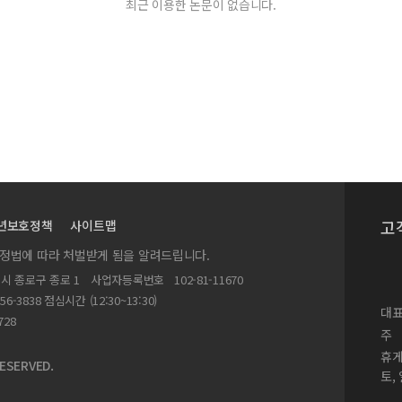
최근 이용한 논문이 없습니다.
고
년보호정책
사이트맵
실정법에 따라 처벌받게 됨을 알려드립니다.
별시 종로구 종로 1
사업자등록번호
102-81-11670
156-3838 점심시간 (12:30~13:30)
대표
728
주
휴
ESERVED.
토,