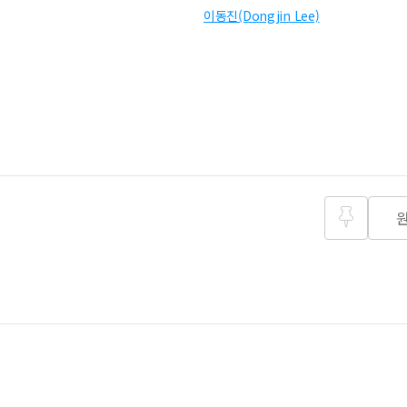
이동진(Dongjin Lee)
즐겨찾
기