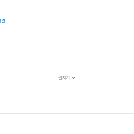
판결
펼치기