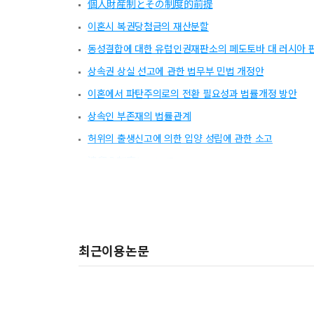
個人財産制とその制度的前提
이혼시 복권당첨금의 재산분할
동성결합에 대한 유럽인권재판소의 페도토바 대 러시아 
상속권 상실 선고에 관한 법무부 민법 개정안
이혼에서 파탄주의로의 전환 필요성과 법률개정 방안
상속인 부존재의 법률관계
허위의 출생신고에 의한 입양 성립에 관한 소고
遺留分制度について
發刊辭
국제결혼과 혼인무효의 소 하급심 판례 동향
토론문
최근이용논문
공공후견의 발전방향과 기본법 제정 필요성
토론문
토론문