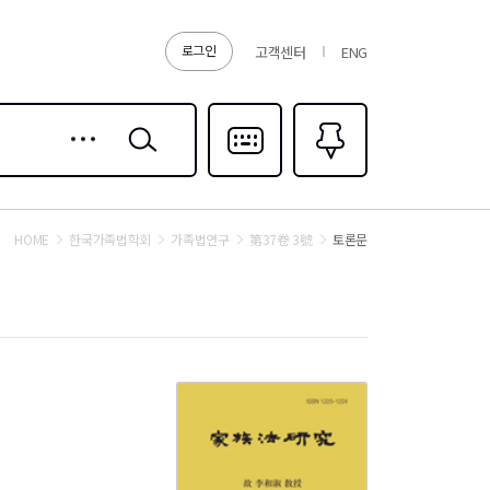
로그인
고객센터
ENG
상세
검색
검색
다국어입력
즐겨찾기
0
HOME
한국가족법학회
가족법연구
第37卷 3號
토론문