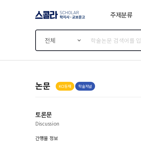
주제분류
스콜라 SCHOLAR 학지사·
교보문고
전체
논문
KCI등재
학술저널
토론문
Discussion
간행물 정보