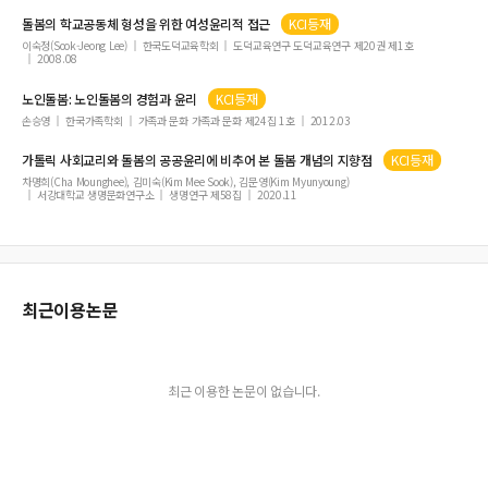
돌봄
의 학교공동체 형성을 위한 여성
윤리
적 접근
KCI등재
이숙정(Sook-Jeong Lee)
한국도덕교육학회
도덕교육연구 도덕교육연구 제20권 제1호
2008.08
노인
돌봄
: 노인
돌봄
의 경험과
윤리
KCI등재
손승영
한국가족학회
가족과 문화 가족과 문화 제24집 1호
2012.03
가톨릭 사회교리와
돌봄
의 공공
윤리
에 비추어 본
돌봄
개념의 지향점
KCI등재
차명희(Cha Mounghee), 김미숙(Kim Mee Sook), 김문영(Kim Myunyoung)
서강대학교 생명문화연구소
생명연구 제58집
2020.11
최근이용논문
최근 이용한 논문이 없습니다.