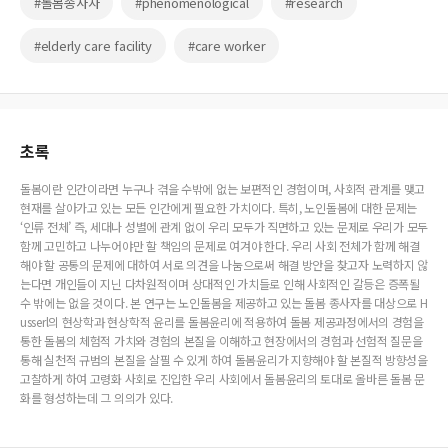
#돌봄종사자
#phenomenological
#research
#elderly care facility
#care worker
초록
돌봄이란 인간이라면 누구나 겪을 수밖에 없는 보편적인 경험이며, 사회적 관계를 맺고
현재를 살아가고 있는 모든 인간에게 필요한 가치이다. 특히, 노인돌봄에 대한 문제는
‘인류 전체’ 즉, 세대나 성별에 관계 없이 우리 모두가 직면하고 있는 문제로 우리가 모두
함께 고민하고 나누어야만 할 책임의 문제로 여겨야 한다. 우리 사회 전체가 함께 해결
해야 할 공통의 문제에 대하여 서로 의견을 나눔으로써 해결 방안을 찾고자 노력하지 않
는다면 개인들이 지닌 다차원적이며 상대적인 가치들로 인해 사회적인 갈등은 증폭될
수 밖에는 없을 것이다. 본 연구는 노인돌봄을 제공하고 있는 돌봄 종사자를 대상으로 H
usserl의 현상학과 현상학적 윤리를 돌봄윤리에 적용하여 돌봄 제공과정에서의 경험을
통한 돌봄의 체험적 가치와 경험의 본질을 이해하고 현장에서의 경험과 선험적 질문을
통해 실천적 규범의 본질을 살필 수 있게 하여 돌봄윤리가 지향해야 할 본질적 방향성을
고찰하게 하여 고령화 사회로 진입한 우리 사회에서 돌봄윤리의 토대로 올바른 돌봄 문
화를 형성하는데 그 의의가 있다.