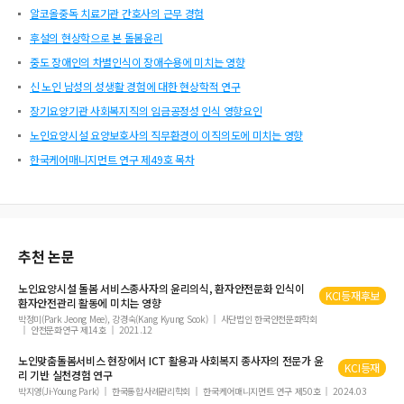
알코올중독 치료기관 간호사의 근무 경험
후설의 현상학으로 본 돌봄윤리
중도 장애인의 차별인식이 장애수용에 미치는 영향
신 노인 남성의 성생활 경험에 대한 현상학적 연구
장기요양기관 사회복지직의 임금공정성 인식 영향요인
노인요양시설 요양보호사의 직무환경이 이직의도에 미치는 영향
한국케어매니지먼트 연구 제49호 목차
추천 논문
노인요양시설
돌봄
서비스종사자의
윤리
의식, 환자안전문화 인식이
KCI등재후보
환자안전관리 활동에 미치는 영향
박정미(Park Jeong Mee), 강경숙(Kang Kyung Sook)
사단법인 한국안전문화학회
안전문화연구 제14호
2021.12
노인맞춤
돌봄
서비스 현장에서 ICT 활용과 사회복지 종사자의 전문가
윤
KCI등재
리
기반 실천경험 연구
박지영(Ji-Young Park)
한국통합사례관리학회
한국케어매니지먼트 연구 제50호
2024.03