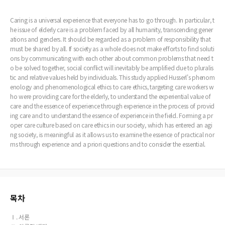
Caring is a universal experience that everyone has to go through. In particular, t
he issue of elderly care is a problem faced by all humanity, transcending gener
ations and genders. It should be regarded as a problem of responsibility that
must be shared by all. If society as a whole does not make efforts to find soluti
ons by communicating with each other about common problems that need t
o be solved together, social conflict will inevitably be amplified due to pluralis
tic and relative values held by individuals. This study applied Husserl's phenom
enology and phenomenological ethics to care ethics, targeting care workers w
ho were providing care for the elderly, to understand the experiential value of
care and the essence of experience through experience in the process of provid
ing care and to understand the essence of experience in the field. Forming a pr
oper care culture based on care ethics in our society, which has entered an agi
ng society, is meaningful as it allows us to examine the essence of practical nor
ms through experience and a priori questions and to consider the essential.
목차
Ⅰ. 서론