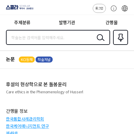
로그인
스콜라
고
ENG
SCHOLAR 학
객
지사·교보문고
주제분류
발행기관
간행물
센
터
검색
즐겨찾
기
0
논문
KCI등재
학술저널
후설의 현상학으로 본 돌봄윤리
Care ethics in the Phenomenology of Husserl
간행물 정보
한국통합사례관리학회
한국케어매니지먼트 연구
제49호