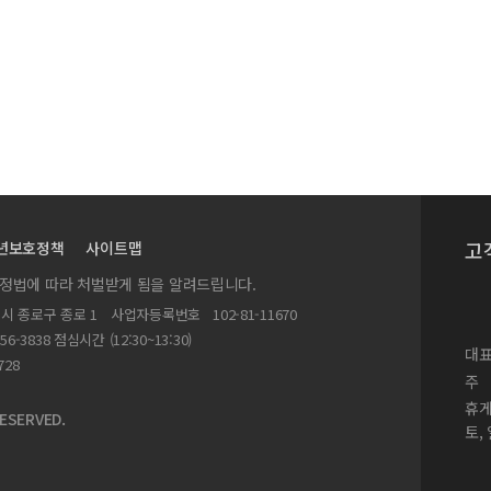
고
년보호정책
사이트맵
실정법에 따라 처벌받게 됨을 알려드립니다.
별시 종로구 종로 1
사업자등록번호
102-81-11670
156-3838 점심시간 (12:30~13:30)
대표
728
주
휴
ESERVED.
토,