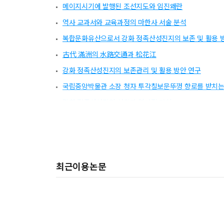
메이지시기에 발행된 조선지도와 임진왜란
역사 교과서와 교육과정의 마한사 서술 분석
복합문화유산으로서 강화 정족산성진지의 보존 및 활용 
古代 滿洲의 ⽔路交通과 松花江
강화 정족산성진지의 보존관리 및 활용 방안 연구
국립중앙박물관 소장 청자 투각칠보문뚜껑 향로를 받치는
강화 정족산성진의 성격과 역사적 가치
백산학보 第127號 목차
초원(蕉園) 김석신(⾦碩⾂)의 생애와 회화 연구
최근이용논문