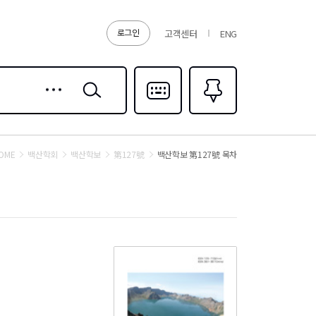
로그인
고객센터
ENG
상세
검색
검색
다국어입력
즐겨찾기
0
OME
백산학회
백산학보
第127號
백산학보 第127號 목차