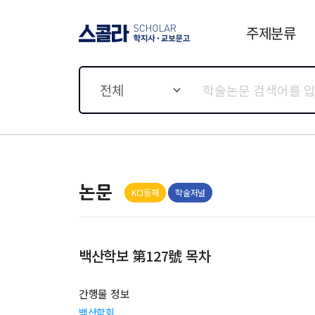
주제분류
스콜라 SCHOLAR 학지사·
교보문고
전체
논문
KCI등재
학술저널
백산학보 第127號 목차
간행물 정보
백산학회