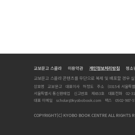
교보문고 스콜라
이용약관
개인정보처리방침
청소
교보문고 스콜라 콘텐츠를 무단으로 복제 및 배포할 경우 
상호명
교보문고
대표이사
허정도
주소
(03154) 서울특
서울특별시 통신판매업
신고번호
제653호
대표전화
02-3
대표 이메일
scholar@kyobobook.com
팩스
0502-987-5
COPYRIGHT(C) KYOBO BOOK CENTRE ALL RIGHTS R