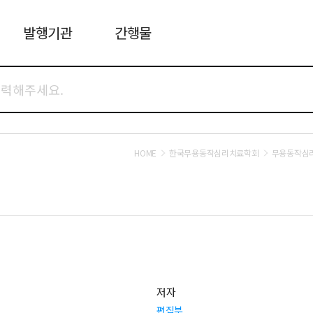
발행기관
간행물
HOME
한국무용동작심리치료학회
무용동작심
저자
편집부