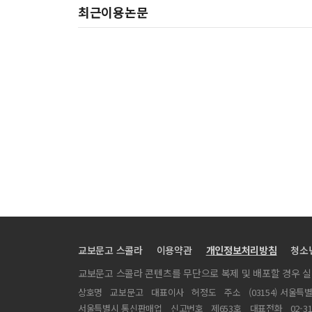
최근이용논문
교보문고 스콜라
이용약관
개인정보처리방침
청소
교보문고 스콜라 콘텐츠를 무단으로 복제 및 배포할 경우 
상호명
교보문고
대표이사
허정도
주소
(03154) 서울특
서울특별시 통신판매업
신고번호
제653호
대표전화
02-3