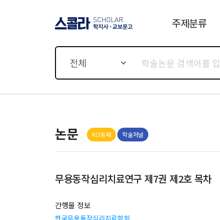
주제분류
스콜라 SCHOLAR 학지사·
교보문고
전체
논문
KCI등재
학술저널
무용동작심리치료연구 제7권 제2호 목차
간행물 정보
한국무용동작심리치료학회