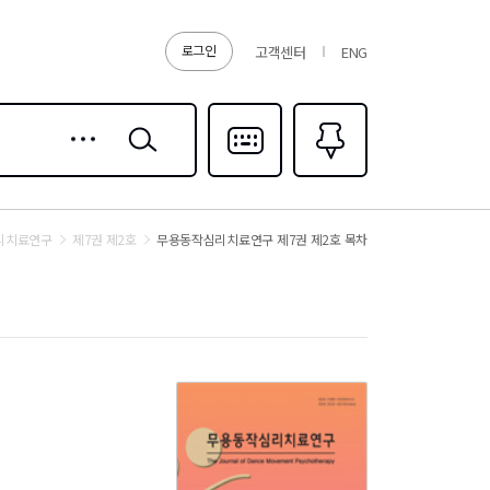
로그인
고객센터
ENG
상세
검색
검색
다국어입력
즐겨찾기
0
리치료연구
제7권 제2호
무용동작심리치료연구 제7권 제2호 목차