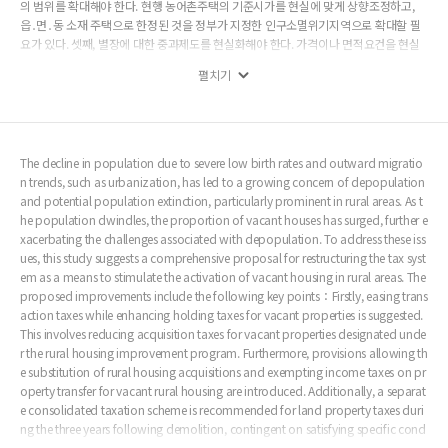
의 범위를 확대해야 한다. 현행 농어촌주택의 기준시가를 현실에 맞게 상향조정하고,
읍․면․동 소재 주택으로 한정된 것을 정부가 지정한 인구소멸위기지역으로 확대할 필
요가 있다. 셋째, 별장에 대한 중과제도를 현실화해야 한다. 가격이나 면적요건을 현실
화하여 취득세와 재산세 중과대상 별장을 축소함으로써 농어촌지역 인구 유입의 유인
펼치기
을 제공해야 한다. 본 연구의 결과는 빈집 활성화 관점에서 조세체계를 정비하는 근거로
활용될 수 있고, 인구소멸위기지역 대부분이 농어촌지역인 만큼, 수도권 및 인구과밀지
역 거주 빈집 소유자가 빈집 개량 등을 통해 거주하도록 유인할 수 있는 근거를 제공한
다.
The decline in population due to severe low birth rates and outward migratio
n trends, such as urbanization, has led to a growing concern of depopulation
and potential population extinction, particularly prominent in rural areas. As t
he population dwindles, the proportion of vacant houses has surged, further e
xacerbating the challenges associated with depopulation. To address these iss
ues, this study suggests a comprehensive proposal for restructuring the tax syst
em as a means to stimulate the activation of vacant housing in rural areas. The
proposed improvements include the following key points：Firstly, easing trans
action taxes while enhancing holding taxes for vacant properties is suggested.
This involves reducing acquisition taxes for vacant properties designated unde
r the rural housing improvement program. Furthermore, provisions allowing th
e substitution of rural housing acquisitions and exempting income taxes on pr
operty transfer for vacant rural housing are introduced. Additionally, a separat
e consolidated taxation scheme is recommended for land property taxes duri
ng the three years following demolition, contingent on satisfying specific cond
itions. In cases of compulsory demolition, compulsory demolition fees and co