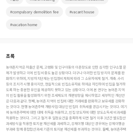
#compulsory demolition fee
#vacant house
#vacation home
초록
농어촌지역은 저출산 문제, 고령화 및 인구이동의 이촌향도로 인한 심각한 인구소멸 문
제가 발생하고 이에 빈집 비중도 높은 상황이다. 더구나 이러한 빈집 방치의 문제를 완
화하기 위하여, 지방자치단체는 빈집정비계획에 따라 그 소유자에게 철거․개축․수리
등의 조치가 시행 중이지만, 현실적으로 빈집소유자로 하여금 자진하여 빈집을 철거하
도록 하는 충분한 유인을 제공하지 못하고 있는 상황이다. 이에 본 연구는 농어촌 지역
의 빈집 활용을 활성화하기 위한 조세제도의 개편방향을 제시하였고 세부적인 개선안
은 다음과 같다. 첫째, 농어촌 지역의 빈집에 대한 거래세를 완화하고 보유세를 강화하
는 것이다. 현행 농어촌주택 개량사업 대상인 빈집의 취득세를 경감시키는 것이다. 여기
에 농어촌주택에 대한 대체 취득을 허용하고, 빈집 양도자에 대한 양도소득세 비과세를
적용하는 것이다. 그리고 철거 후 일정요건을 충족하게 되면 철거 이후 3년간 별도합산
과세방식을 적용한 토지분 재산세를 과세하고, 강제이행 대상인 경우에는 강제이행금
부과와 함께 종합합산과세 기준의 토지분 재산세를 부과하는 것이다. 둘째, 농어촌주택