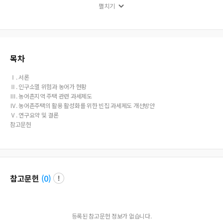
펼치기
mprehensive consolidated land property taxes are applied in tandem. Second
ly, expanding the scope of rural housing definition is imperative. Adjusting the
current valuation thresholds of rural housing in line with market realities and ex
tending its coverage beyond rural locations to areas designated as facing pop
ulation extinction crises by the government are necessary steps. Thirdly, introd
ucing a comprehensive framework for secondary properties, particularly vacat
목차
ion homes, is essential. Rationalizing criteria such as price and dimensions, wh
ile downsizing properties subject to excessive taxation on acquisition and pro
Ⅰ. 서론
perty ownership, can serve as an effective incentive for population influx into r
Ⅱ. 인구소멸 위험과 농어가 현황
ural regions. The results of this study provide a foundation for reevaluating the
Ⅲ. 농어촌지역 주택 관련 과세제도
tax structure from the perspective of promoting vacant housing activation.
Ⅳ. 농어촌주택의 활용 활성화를 위한 빈집 과세제도 개선방안
Ⅴ. 연구요약 및 결론
참고문헌
참고문헌
(
0
)
등록된 참고문헌 정보가 없습니다.