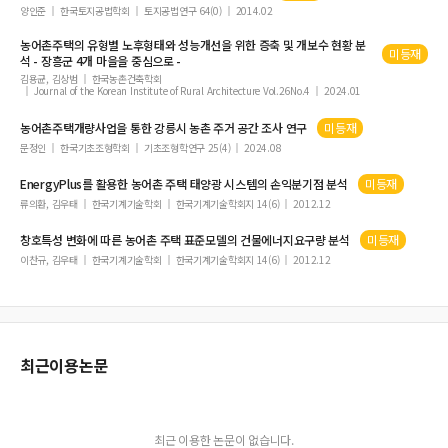
양인준
한국토지공법학회
토지공법연구 64(0)
2014.02
농어촌주택
의 유형별 노후형태와 성능개선을 위한 증축 및 개보수 현황 분
미등재
석 - 장흥군 4개 마을을 중심으로 -
김용균, 김상범
한국농촌건축학회
Journal of the Korean Institute of Rural Architecture Vol.26No.4
2024.01
농어촌주택
개량사업을 통한 강릉시 농촌 주거 공간 조사 연구
미등재
문정인
한국기초조형학회
기초조형학연구 25(4)
2024.08
EnergyPlus를 활용한
농어촌
주택
태양광 시스템의 손익분기점 분석
미등재
류의환, 김우태
한국기계기술학회
한국기계기술학회지 14(6)
2012.12
창호특성 변화에 따른
농어촌
주택
표준모델의 건물에너지요구량 분석
미등재
이찬규, 김우태
한국기계기술학회
한국기계기술학회지 14(6)
2012.12
최근이용논문
최근 이용한 논문이 없습니다.