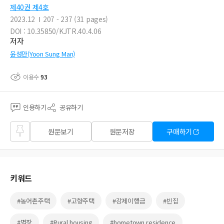
제40권 제4호
2023.12
207 - 237 (31 pages)
DOI : 10.35850/KJTR.40.4.06
저자
윤성만(Yoon Sung Man)
이용수
93
인용하기
공유하기
즐겨
원문보기
원문저장
구매하기
찾기
키워드
#농어촌주택
#고향주택
#강제이행금
#빈집
#별장
#Rural housing
#hometown residence