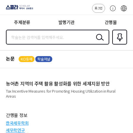
로그인
스콜라
고
ENG
SCHOLAR 학
객
지사·교보문고
주제분류
발행기관
간행물
센
터
검색
즐겨찾
기
0
논문
KCI등재
학술저널
농어촌 지역의 주택 활용 활성화를 위한 세제지원 방안
Tax Incentive Measures for Promoting Housing Utilization in Rural
Areas
간행물 정보
한국세무학회
세무학연구