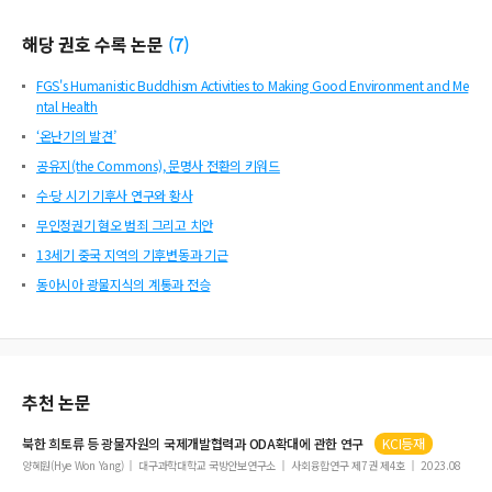
해당 권호 수록 논문
(
7
)
FGS's Humanistic Buddhism Activities to Making Good Environment and Me
ntal Health
‘온난기의 발견’
공유지(the Commons), 문명사 전환의 키워드
수·당 시기 기후사 연구와 황사
무인정권기 혐오 범죄 그리고 치안
13세기 중국 지역의 기후변동과 기근
동아시아 광물지식의 계통과 전승
추천 논문
북한 희토류 등
광물
자원의 국제개발협력과 ODA확대에 관한 연구
KCI등재
양혜원(Hye Won Yang)
대구과학대학교 국방안보연구소
사회융합연구 제7권 제4호
2023.08