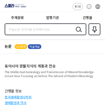
로그인
스콜라
고
ENG
SCHOLAR 학
객
지사·교보문고
주제분류
발행기관
간행물
센
터
검색
즐겨찾
기
0
논문
KCI등재
학술저널
동아시아 광물지식의 계통과 전승
The Intellectual Genealogy and Transmission of Mineral Knowledge
in East Asia: Focusing on before The Advent of Modern Mineralogy
간행물 정보
한국생태환경사학회
생태환경과 역사