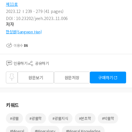
제11호
2023.12
239 - 279 (41 pages)
DOI : 10.23202/jeeh.2023..11.006
저자
한상원(Sangwon Han)
이용수
86
인용하기
공유하기
즐겨
원문보기
원문저장
구매하기
찾기
키워드
#광물
#광물학
#광물지식
#본초학
#박물학
#Mineral
#Mineralogy
#Mineral Knowledge