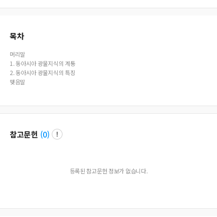
'Iyonghusaeng(利用厚生)' developed in the late Joseon Dynasty. In particular, i
t is worth paying attention to 『Oju Seojong Bakmul Gobyun(五洲書種博物考
辨)』, a book that deals with minerals on a single topic. mineral knowledge di
d not develop independently of each other in each intellectual system, but dev
목차
eloped through complementary relationships. In addition, since it was formed
and developed in the intellectual tradition of East Asia, which has a unique co
머리말
ncept of natural objects such as animals, plants, and minerals, this is also linke
1. 동아시아 광물지식의 계통
d to the problem of looking at nature.
2. 동아시아 광물지식의 특징
맺음말
참고문헌
(
0
)
등록된 참고문헌 정보가 없습니다.