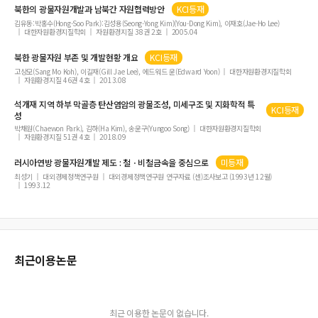
북한의
광물
자원개발과 남북간 자원협력방안
KCI등재
김유동:박홍수(Hong-Soo Park):김성용(Seong-Yong Kim)(You-Dong Kim), 이재호(Jae-Ho Lee)
대한자원환경지질학회
자원환경지질 38권 2호
2005.04
북한
광물
자원 부존 및 개발현황 개요
KCI등재
고상모(Sang Mo Koh), 이길재(Gill Jae Lee), 에드워드 윤(Edward Yoon)
대한자원환경지질학회
자원환경지질 46권 4호
2013.08
석개재 지역 하부 막골층 탄산염암의
광물
조성, 미세구조 및 지화학적 특
KCI등재
성
박채원(Chaewon Park), 김하(Ha Kim), 송윤구(Yungoo Song)
대한자원환경지질학회
자원환경지질 51권 4호
2018.09
러시아연방
광물
자원개발 제도 : 철ㆍ비철금속을 중심으로
미등재
최성기
대외경제정책연구원
대외경제정책연구원 연구자료 (센)조사보고 (1993년 12월)
1993.12
최근이용논문
최근 이용한 논문이 없습니다.