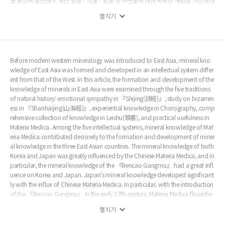
를 맺으며 발전했다. 또한 동물ㆍ식물ㆍ광물 등 자연물에 대한 독특한 개념을 가진 동아
시아의 지적전통에서 형성되어 발전하였기 때문에, 이는 자연을 바라보는 시선의 문제
펼치기
와도 연결된다.
Before modern western mineralogy was introduced to East Asia, mineral kno
wledge of East Asia was formed and developed in an intellectual system differ
ent from that of the West. In this article, the formation and development of the
knowledge of minerals in East Asia were examined through the five traditions
of natural history: emotional sympathy in 『Shijing(詩經)』, study on bizarren
ess in 『Shanhaijing(山海經)』, experiential knowledge in Chorography, comp
rehensive collection of knowledge in Leishu(類書), and practical usefulness in
Materia Medica. Among the five intellectual systems, mineral knowledge of Mat
eria Medica contributed decisively to the formation and development of miner
al knowledge in the three East Asian countries. The mineral knowledge of both
Korea and Japan was greatly influenced by the Chinese Materia Medica, and in
particular, the mineral knowledge of the 『Bencao Gangmu』 had a great infl
uence on Korea and Japan. Japan's mineral knowledge developed significant
ly with the influx of Chinese Materia Medica. In particular, with the introduction
of the 『Bencao Gangmu』 in the early 17th century, Materia Medica flourishe
d greatly, and later, as independent Japanese Materia Medica began to emerg
펼치기
e, Japanese mineral knowledge began to slowly escape from China's influenc
e. In the case of Korea, interest in mineral knowledge increased as the study of