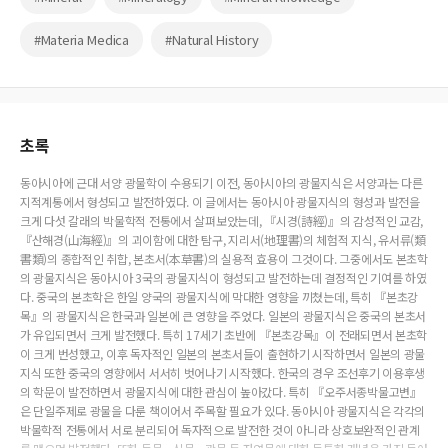
#Materia Medica
#Natural History
초록
동아시아에 근대 서양 광물학이 수용되기 이전, 동아시아의 광물지식은 서양과는 다른
지적계통에서 형성되고 발전하였다. 이 글에서는 동아시아 광물지식의 형성과 발전을
크게 다섯 갈래의 박물학적 전통에서 살펴보았는데, 『시경(詩經)』의 감성적인 교감,
『산해경(山海經)』의 괴이함에 대한 탐구, 지리서(地理書)의 체험적 지식, 유서류(類
書類)의 종합적인 취합, 본초서(本草書)의 실용적 효용이 그것이다. 그중에서도 본초학
의 광물지식은 동아시아 3국의 광물지식이 형성되고 발전하는데 결정적인 기여를 하였
다. 중국의 본초학은 한일 양국의 광물지식에 막대한 영향을 끼쳤는데, 특히 『본초강
목』의 광물지식은 한국과 일본에 큰 영향을 주었다. 일본의 광물지식은 중국의 본초서
가 유입되면서 크게 발전했다. 특히 17세기 초반에 『본초강목』이 전래되면서 본초학
이 크게 번성했고, 이후 독자적인 일본의 본초서들이 출현하기 시작하면서 일본의 광물
지식 또한 중국의 영향에서 서서히 벗어나기 시작했다. 한국의 경우 조선후기 이용후생
의 학문이 발전하면서 광물지식에 대한 관심이 높아갔다. 특히 『오주서종박물고변』
은 단일주제로 광물을 다룬 책이어서 주목할 필요가 있다. 동아시아 광물지식은 각각의
박물학적 전통에서 서로 분리되어 독자적으로 발전한 것이 아니라 상호보완적인 관계