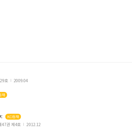
29호
2009.04
I등재
:
KCI등재
47권 제4호
2012.12