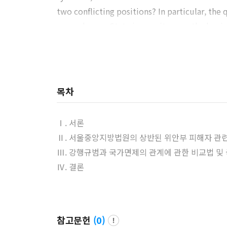
two conflicting positions? In particular, the 
omary law on State immunity or as the beginni
s necessary to make a judgment in light of th
gh it is questionable whether we have fully r
tection of human rights is becoming a more im
community will be established in the direct
목차
nclude a functional solution that no longer co
he issue by changing the content of interna
Ⅰ. 서론
tive hierarchy of jus cogens and State immun
Ⅱ. 서울중앙지방법원의 상반된 위안부 피해자 관련
Ⅲ. 강행규범과 국가면제의 관계에 관한 비교법 및
Ⅳ. 결론
참고문헌
(
0
)