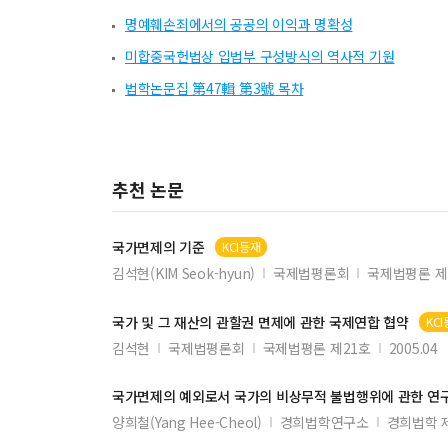
명예훼손죄에서의 공공의 이익과 명확성
미합중국헌법상 입법부 구성방식의 역사적 기원
법학논문집 第47輯 第3號 목차
추천 논문
국가면제
의 기준
KCI등재
김석현(KIM Seok-hyun)
국제법평론회
국제법평론 제
국가
및 그 재산의 관할권
면제
에 관한 국제연합 협약
KC
김석현
국제법평론회
국제법평론 제21호
2005.04
국가면제
의 예외로서
국가
의 비상무적 불법행위에 관한 연구
양희철(Yang Hee-Cheol)
경희법학연구소
경희법학 제