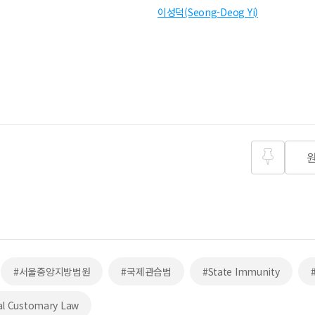
이성덕(Seong-Deog Yi)
즐겨찾
기
#서울중앙지방법원
#국제관습법
#State Immunity
al Customary Law