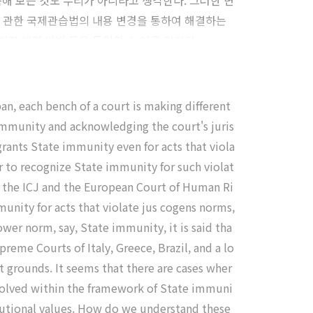
 보는 것도 무리가 아니라고 생각한다. 그러한 변
에 관한 국제관습법의 내용 변경을 통하여 해결하는
적 해결 방법 등을 동원할 수 있을 것이다.
n, each bench of a court is making different
immunity and acknowledging the court's juris
rants State immunity even for acts that viola
er to recognize State immunity for such violat
 as the ICJ and the European Court of Human Ri
unity for acts that violate jus cogens norms,
ower norm, say, State immunity, it is said tha
eme Courts of Italy, Greece, Brazil, and a lo
 grounds. It seems that there are cases wher
resolved within the framework of State immuni
itutional values. How do we understand these