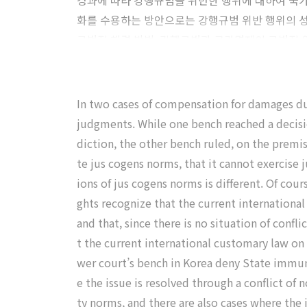
경과에 따라 강행규범을 위반한 행위에 대하여 국가
화를 수용하는 방안으로는 강행규범 위반 행위의 성
규범적 해결 방법, 강행규범과 국가면제의 규범적 
In two cases of compensation for damages due
judgments. While one bench reached a decisi
diction, the other bench ruled, on the premis
te jus cogens norms, that it cannot exercise 
ions of jus cogens norms is different. Of cou
ghts recognize that the current internationa
and that, since there is no situation of conf
t the current international customary law on
wer court’s bench in Korea deny State immuni
e the issue is resolved through a conflict o
ty norms, and there are also cases where the