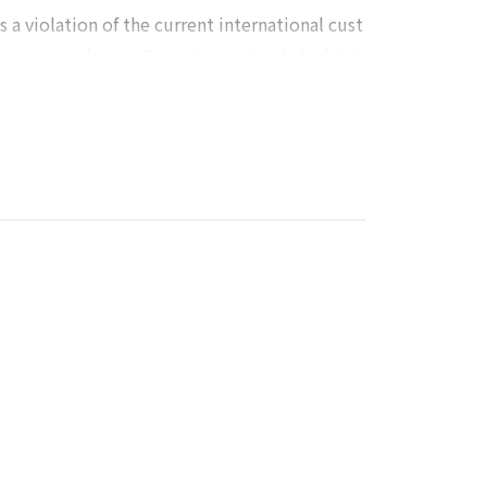
s a violation of the current international cust
customary law on State immunity. I think it i
nging in today's international society. Althou
national sovereignty is weakening and the pro
ssumed that the attitude of the international
ogens. Methods to accommodate such changes i
eign act, a normative solution that resolves t
solving the issue by acknowledging the norma