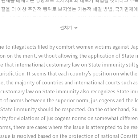
면제를 배제하는 방향으로 국제사회의 태도가 확립될 것이라고 추측해
질을 더 이상 주권적 행위로 보지않는 기능적 해결 방법, 국가면제
위계를 인정하여 규범 충돌이 발생하는 경우 상위규범을 존중하는 위계
펼치기
 to illegal acts filed by comfort women victims against Japa
on on the merit, without allowing the application of State 
e that international customary law on State immunity still g
jurisdiction. It seems that each country's position on wheth
rse, the majority of countries and international courts such
l customary law on State immunity also recognizes State imm
lict of norms between the superior norm, jus cogens and the l
 State immunity should be respected. On the other hand, Supr
ty for violations of jus cogens norms on somewhat different
f norms, there are cases where the issue is attempted to be 
 issue is resolved based on the protection of national Const