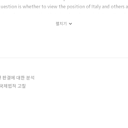
question is whether to view the position of Italy and others a
ng of a new practice that signals a change in international 
e process in which the concept of national sovereignty is cha
펼치기
eached that point, the clock is moving in a direction where 
portant value in the international community. If so, it is a
ion of excluding State immunity for acts that violate jus c
nsiders the nature of the act violating jus cogens as a sover
tional customary law on State immunity, and a method of re
ity.
 판결에 대한 분석
 국제법적 고찰