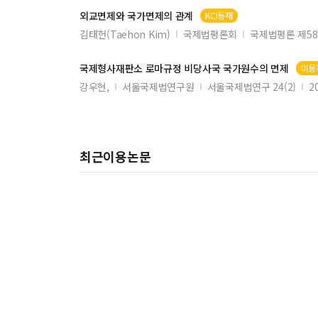
외교
면제
와
국가면제
의 관계
KCI등재
김태헌(Taehon Kim)
국제법평론회
국제법평론 제5
국제형사재판소 로마규정 비당사국
국가
원수의
면제
미등
강우현,
서울국제법연구원
서울국제법연구 24(2)
2
최근이용논문