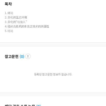
목차
1. 绪论
2. 异化的生态环境
3. 异化的“垃圾人”
4. 硅屿岛危机的本质之技术的两面性
5. 结论
참고문헌
(
0
)
등록된 참고문헌 정보가 없습니다.