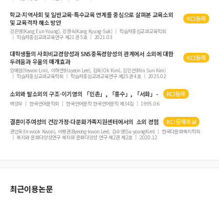
학교-지역사회 및 일반교육-특수교육 연계를 중심으로 살펴본 교육
소외
KCI등재
및 교육격차 해소 방안
강은영(Kang Eun-Young), 강경숙(Kang Kyung-Suk)
학습자중심교과교육학회
학습자중심교과교육연구 제21권 5호
2021.03
대학생들의 사회비교경향성과 SNS중독경향성의 관계에서
소외
에 대한
KCI등재
두려움과 우울의 매개효과
임예원(Yewon Lim), 이하연(Hayeon Lee), 김옥(Ok Kim), 김민선(Min Sun Kim)
학습자중심교과교육학회
학습자중심교과교육연구 제25권 4호
2025.02
소외
와 탈
소외
의 구조-이기영의 「민촌」, 「홍수」, 「서화」-
KCI등재
백성우
한국언어문학회
한국언어문학 한국언어문학 제34집
1995.06
결혼이주여성의 건강가정·다문화가족지원센터에서의
소외
경험
KCI등재후보
권인욱(In-wook Kwon), 이병권(Byeong-kwon Lee), 김수영(Su-youngKim)
한국다문화복지학회
복지와 문화다양성연구 복지와 문화다양성 연구 제2권 제2호
2020.12
최근이용논문