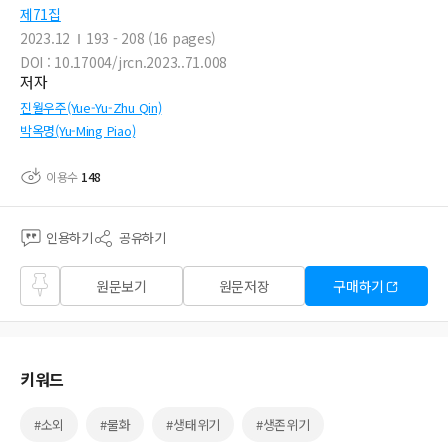
제71집
2023.12
193 - 208 (16 pages)
DOI : 10.17004/jrcn.2023..71.008
저자
진월우주(Yue-Yu-Zhu Qin)
박옥명(Yu-Ming Piao)
이용수
148
인용하기
공유하기
즐겨
원문보기
원문저장
구매하기
찾기
키워드
#소외
#물화
#생태위기
#생존위기