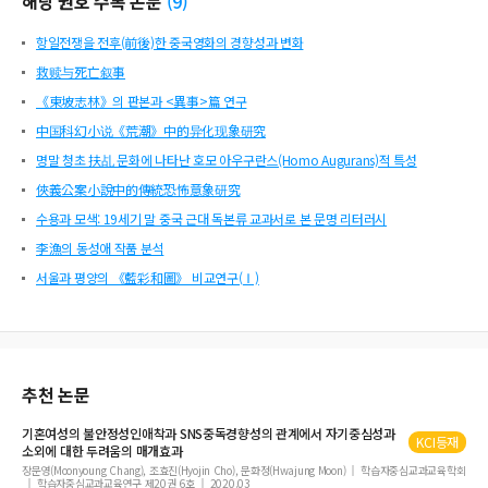
해당 권호 수록 논문
(
9
)
항일전쟁을 전후(前後)한 중국영화의 경향성과 변화
救赎与死亡叙事
《東坡志林》의 판본과 <異事>篇 연구
中国科幻小说《荒潮》中的异化现象研究
명말 청초 扶乩 문화에 나타난 호모 아우구란스(Homo Augurans)적 특성
俠義公案小說中的傳統恐怖意象研究
수용과 모색: 19세기 말 중국 근대 독본류 교과서로 본 문명 리터러시
李漁의 동성애 작품 분석
서울과 평양의 《藍彩和圖》 비교연구(Ⅰ)
추천 논문
기혼여성의 불안정성인애착과 SNS중독경향성의 관계에서 자기중심성과
KCI등재
소외
에 대한 두려움의 매개효과
장문영(Moonyoung Chang), 조효진(Hyojin Cho), 문화정(Hwajung Moon)
학습자중심교과교육학회
학습자중심교과교육연구 제20권 6호
2020.03