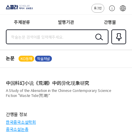
로그인
스콜라
고
ENG
SCHOLAR 학
객
지사·교보문고
주제분류
발행기관
간행물
센
터
검색
즐겨찾
기
0
논문
KCI등재
학술저널
中国科幻小说《荒潮》中的异化现象研究
A Study of the Alienation in the Chinese Contemporary Science
Fiction “Waste Tide(荒潮)”
간행물 정보
한국중국소설학회
중국소설논총