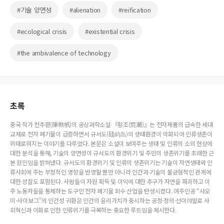
#기술 양면성
#alienation
#reification
#ecological crisis
#existential crisis
#the ambivalence of technology
초록
중국 작가 천추판(陳楸帆)의 공상과학소설 『황조(荒潮)』는 전자제품의 급속한 세대
교체로 전자 폐기물이 급증하면서 규서도(硅屿岛)의 생태환경이 악화되어 인류생존이
위태로워지는 이야기를 다루었다. 본문은 소설이 보여주는 생태 및 인류의 소외 현상에
대한 분석을 통해, 기술의 양면성이 규서도의 환경위기 및 주민의 생존위기를 초래한 근
본 원인임을 밝혀냈다. 규서도의 환경위기 및 인류의 생존위기는 기술이 자연생태와 인
류사회에 주는 부정적인 영향을 반영할 뿐만 아니라 인간과 기술의 불균형적인 관계에
대한 성찰도 포함된다. 사람들이 자원 획득 및 이익에 대한 추구가 자연을 파괴하고 이
주 노동자들을 통제하는 도구인 전자 폐기물 회수 산업을 탄생시켰다. 여주인공 “샤오
미-사이보그”의 인간성 귀환은 인간의 윤리가치가 중시하는 공정·정의·선이야말로 사
회혁신과 이화로 인한 인류위기를 극복하는 중요한 루트임을 제시한다.