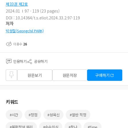
제33권 제2호
2024.01
97 - 119 (23 pages)
DOI : 10.14364/t.s.eliot.2024.33.2.97-119
저자
박성칠(Seongchil PARK)
이용수
26
인용하기
공유하기
즐겨
원문보기
원문저장
구매하기
찾기
키워드
#시간
#정점
#성육신
#열반 적정
#불확정성 원리
#순수의식
#참나
#Time