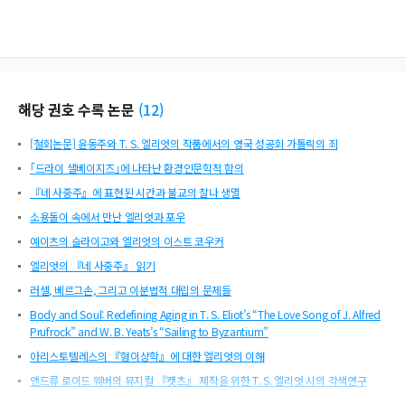
해당 권호 수록 논문
(
12
)
[철회논문] 윤동주와 T. S. 엘리엇의 작품에서의 영국 성공회 가톨릭의 죄
｢드라이 샐베이지즈｣에 나타난 환경인문학적 함의
『네 사중주』에 표현된 시간과 불교의 찰나 생멸
소용돌이 속에서 만난 엘리엇과 포우
예이츠의 슬라이고와 엘리엇의 이스트 코우커
엘리엇의 『네 사중주』 읽기
러셀, 베르그손, 그리고 이분법적 대립의 문제들
Body and Soul: Redefining Aging in T. S. Eliot’s “The Love Song of J. Alfred
Prufrock” and W. B. Yeats’s “Sailing to Byzantium”
아리스토텔레스의 『형이상학』에 대한 엘리엇의 이해
앤드류 로이드 웨버의 뮤지컬 『캣츠』 제작을 위한 T. S. 엘리엇 시의 각색연구
Eliot’s Thoughts on the Possibility of a Poetic Drama in ‘The Possibility of a