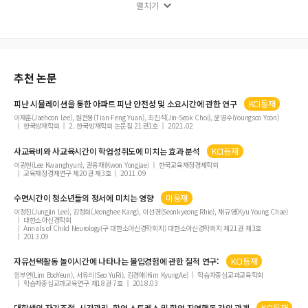
펼치기
Poetic Drama’ and Other Essays
T. S. 엘리엇연구 제33권 제2호 목차
추천 논문
피난 시뮬레이션을 통한 아파트 피난 안전성 및 소요
시간
에 관한 연구
KCI등재
이재훈(Jaehoon Lee), 원천봉(Tian-Feng Yuan), 최진석(Jin-Seok Choi), 윤영수(Youngsoo Yoon)
한국방재학회
2. 한국방재학회 논문집 21권1호
2021.02
사교육비와 사교육
시간
이 학업성취도에 미치는 효과 분석
KCI등재
이광현(Lee Kwanghyun), 권용재(Kwon Yongjae)
한국교육재정경제학회
교육재정경제연구 제20권 제3호
2011.09
수면
시간
이 청소년들의 정서에 미치는 영향
미등재
이정진(Jungjin Lee), 강정희(Jeonghee Kang), 이선경(Seonkyeong Rhie), 채규영(Kyu Young Chae)
대한소아신경학회
Annals of Child Neurology(구 대한소아신경학회지) 대한소아신경학회지 제21권 제3호
2013.09
자유선택활동 놀이
시간
에 나타나는 몰입경험에 관한 질적 연구:
KCI등재
임부연(Lim BooYeun), 서유리(Seo YuRi), 김경애(Kim KyungAe)
학습자중심교과교육학회
학습자중심교과교육연구 제18권 7호
2018.03
대학생의 자기조절,
시간
관리, 학업 스트레스 및 학업 지연행동 간의 관계
KCI등재