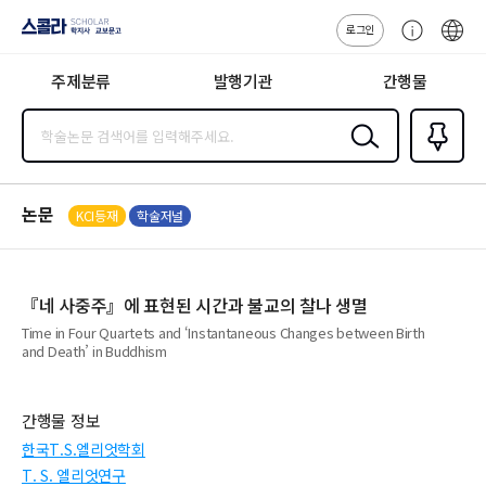
로그인
스콜라
고
ENG
SCHOLAR 학
객
지사·교보문고
주제분류
발행기관
간행물
센
터
검색
즐겨찾
기
0
논문
KCI등재
학술저널
『네 사중주』에 표현된 시간과 불교의 찰나 생멸
Time in Four Quartets and ‘Instantaneous Changes between Birth
and Death’ in Buddhism
간행물 정보
한국T.S.엘리엇학회
T. S. 엘리엇연구