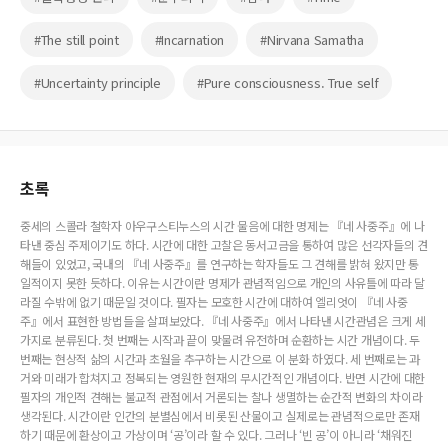
#The still point
#Incarnation
#Nirvana Samatha
#Uncertainty principle
#Pure consciousness. True self
초록
중세의 스콜라 철학자 아우구스티누스의 시간 물음에 대한 명제는 『네 사중주』에 나
타낸 중심 주제이기도 하다. 시간에 대한 고찰은 동서고금을 통하여 많은 선각자들의 견
해들이 있었고, 국내의 『네 사중주』를 연구하는 학자들도 그 견해를 밝혀 왔지만 통
일적이지 못한 듯하다. 이유는 시간이란 명제가 관념적임으로 개인의 사유틀에 따라 달
라질 수밖에 없기 때문일 것이다. 필자는 모호한 시간에 대하여 엘리엇이 『네 사중
주』에서 표현한 방법들을 살펴보았다. 『네 사중주』에서 나타낸 시간관념은 크게 세
가지로 분류된다. 첫 번째는 시작과 끝이 맞물려 유전하며 순환하는 시간 개념이다. 두
번째는 현상적 삶의 시간과 초월을 추구하는 시간으로 이 분화 하였다. 세 번째로는 과
거와 미래가 합쳐지고 정복되는 영원한 현재의 무시간적인 개념이다. 반면 시간에 대한
필자의 개인적 견해는 불교적 관점에서 거론되는 찰나 생멸하는 순간적 변화의 차이라
생각된다. 시간이란 인간의 분별심에서 비롯된 산물이고 실제로는 관념적으로만 존재
하기 때문에 환상이고 가상이며 ‘공’이라 할 수 있다. 그러나 ‘빈 공’이 아니라 ‘채워진