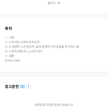
펼치기
ics and ‘Pure consciousness’ and ‘True self’ of seers. However, I think it is very di
fficult to accurately express the definition of time in language that is also a pro
duct of discernment.
목차
Ⅰ. 서론
Ⅱ. 시간이란 도대체 무엇인가?
Ⅲ. 비 본래적 시간(현상적 삶)과 본래적 시간(초월을 추구하는 삶)
Ⅳ. 시간에 대한 어느 노인의 생각
Ⅴ. 결론
Works Cited
참고문헌
(
0
)
등록된 참고문헌 정보가 없습니다.