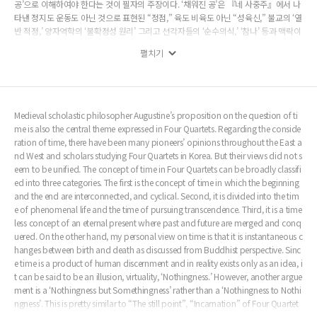
공’으로 이해하여야 한다는 것이 필자의 주장이다. ‘채워진 공’은 『네 사중주』에서 나
타낸 정지도 운동도 아닌 것으로 표현된 “정점,” 육도 비육도 아닌 “성육신,” 불교의 ‘열
반 적정,’ 양자역학의 ‘불확정성 원리’ 그리고 선각자들의 ‘순수의식,’ ‘참나’ 등과 맥락이
비슷하다. 하지만 시간에 대한 정의를 분별심의 산물인 언어로 정확하게 표현하기에는
펼치기
매우 어렵다고 생각된다.
Medieval scholastic philosopher Augustine’s proposition on the question of ti
me is also the central theme expressed in Four Quartets. Regarding the conside
ration of time, there have been many pioneers’ opinions throughout the East a
nd West and scholars studying Four Quartets in Korea. But their views did not s
eem to be unified. The concept of time in Four Quartets can be broadly classifi
ed into three categories. The first is the concept of time in which the beginning
and the end are interconnected, and cyclical. Second, it is divided into the tim
e of phenomenal life and the time of pursuing transcendence. Third, it is a time
less concept of an eternal present where past and future are merged and conq
uered. On the other hand, my personal view on time is that it is instantaneous c
hanges between birth and death as discussed from Buddhist perspective. Sinc
e time is a product of human discernment and in reality exists only as an idea, i
t can be said to be an illusion, virtuality, ‘Nothingness.’ However, another argue
ment is a ‘Nothingness but Somethingness’ rather than a ‘Nothingness to Nothi
ngness’. This is pretty similar to “The still point”, “Incarnation” of Four Quartet
s, ‘Nirvana Samatha’ of Buddhism, ‘Uncertainty principle’ of quantum mechan