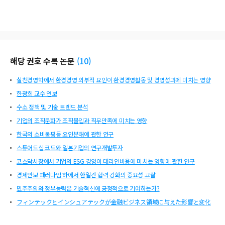
해당 권호 수록 논문
(
10
)
실천경영학에서 환경경영 외부적 요인이 환경경영활동 및 경영성과에 미치는 영향
한광희 교수 연보
수소 정책 및 기술 트렌드 분석
기업의 조직문화가 조직몰입과 직무만족에 미치는 영향
한국의 소비불평등 요인분해에 관한 연구
스튜어드십 코드와 일본기업의 연구개발투자
코스닥시장에서 기업의 ESG 경영이 대리인비용에 미치는 영향에 관한 연구
경제안보 패러다임 하에서 한일간 협력 강화의 중요성 고찰
민주주의와 정부능력은 기술혁신에 긍정적으로 기여하는가?
フィンテックとインシュアテックが金融ビジネス領域に与えた影響と変化