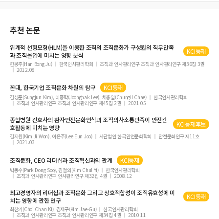
추천 논문
위계적 선형모형(HLM)을 이용한 조직의 조직문화가 구성원의 직무만족
KCI등재
과 조직몰입에 미치는 영향 분석
한봉주(Han Bong Ju)
한국인사관리학회
조직과 인사관리연구 조직과 인사관리연구 제36집 3권
2012.08
꼰대, 한국기업 조직문화 차원의 탐구
KCI등재
김성준(Sungjun Kim), 이중학(Joonghak Lee), 채충일(Chungil Chae)
한국인사관리학회
조직과 인사관리연구 조직과 인사관리연구 제45집 2권
2021.05
종합병원 간호사의 환자안전문화인식과 조직의사소통만족이 안전간
KCI등재후보
호활동에 미치는 영향
김지원(Kim Ji Won), 이은주(Lee Eun Joo)
사단법인 한국안전문화학회
안전문화연구 제11호
2021.03
조직문화, CEO 리더십과 조직혁신과의 관계
KCI등재
박동수(Park Dong Soo), 김철의(Kim Chul Yi)
한국인사관리학회
조직과 인사관리연구 인사관리연구 제32집 4권
2008.12
최고경영자의 리더십과 조직문화 그리고 상호적합성이 조직유효성에 미
KCI등재
치는 영향에 관한 연구
최찬기(Choi Chan Ki), 김재구(Kim Jae-Gu)
한국인사관리학회
조직과 인사관리연구 조직과 인사관리연구 제34집 4권
2010.11