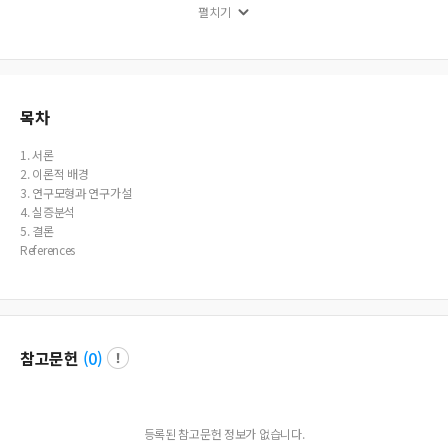
펼치기
mproving organizational commitment and job satisfaction of organization
members in the local country. It is necessary to construct an organizational cul
ture with reference the results of this study showing that hierarchy culture, mark
et culture, Adhocracy culture, and Clan oriented culture influence organization
al commitment in that order and efforts at the company level are needed to c
ontinuously improve job satisfaction through organizational commitment.
목차
1. 서론
2. 이론적 배경
3. 연구모형과 연구가설
4. 실증분석
5. 결론
References
참고문헌
(
0
)
등록된 참고문헌 정보가 없습니다.