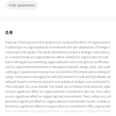
#Job Satisfaction
초록
Purpose: The purpose of this study was to analyze the effect of organizationa
l culture type on organizational commitment and job satisfaction of foreign c
ompanies in Mongolia. This study intended to present a strategic implications
as a means toseek an organizational culture suitable for organizational mem
bers in Mongolia by examining organizational culture recognized as effective
one by organizational members in Mongolia Research design, data, and meth
odology: A questionnaire survey was conducted in the employees working at f
oreign companies in Mongolia to verify the research model and hypotheses de
veloped based on previous research and statistical analysis was conducted fo
r the collected 281 ones. Results: The results are as follows: First, hierarchy cultu
re had a significant effect on organizational commitment. Second, Clan cultur
e had a significant effect on organizational commitment. Third, Adhocracy cul
ture had a significant effect on organizational commitment. Fourth, market cu
lture had a significant effect on organizational commitment. Fifth, organizatio
nal commitment had a significant effect on job satisfaction. Implications: Fore
ign companies are required to establish an organizational culture suitable for i