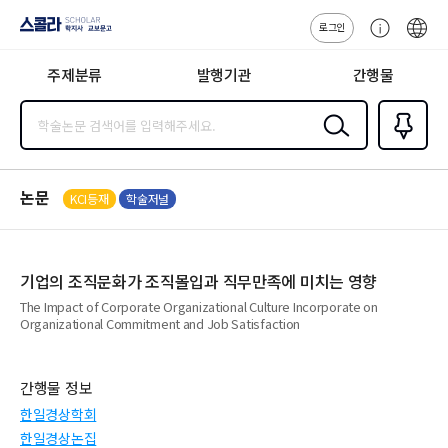
로그인
스콜라
고
ENG
SCHOLAR 학
객
지사·교보문고
주제분류
발행기관
간행물
센
터
검색
즐겨찾
기
0
논문
KCI등재
학술저널
기업의 조직문화가 조직몰입과 직무만족에 미치는 영향
The Impact of Corporate Organizational Culture Incorporate on
Organizational Commitment and Job Satisfaction
간행물 정보
한일경상학회
한일경상논집