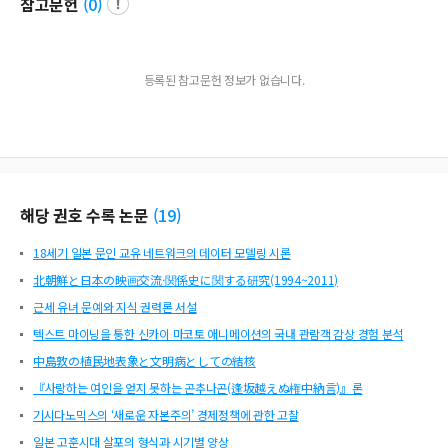
참고문헌
(
0
)
등록된 참고문헌 정보가 없습니다.
해당 권호 수록 논문
(
19
)
18세기 일본 문인 교유 네트워크의 데이터 모델링 시론
北朝鮮と日本の映画交流·関係史に関する研究(1994~2011)
근세 유녀 문예와 지식 권력론 서설
텍스트 마이닝을 통한 신카이 마코토 애니메이션의 국내 관람객 감상 경험 분석
中島敦の植民地表象と文明病としての結核
『사랑하는 여인을 얻지 못하는 곤추나곤(逢坂越えぬ権中納言)』론
기시다노믹스의 ‘새로운 자본주의’ 경제정책에 관한 고찰
일본 고훈시대 살포의 형식과 시기별 양상