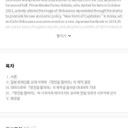
he second half. Prime Minister Fumio Kishida, who started his term in October
2021, actively utilized the image of Shibusawa represented through the drama
to promote his new economic policy, “New Form of Capitalism.” In Korea, wh
en Eiichi Shibusawa was announced as a new Japanese banknote in 2019, th
ere were a series of negative reports, including the possibility of Abe's historical
revisionist propaganda effect through the media. However, looking at the poli
펼치기
tical articles reported in Japan and the situation of Prime Minister Kishida's ina
uguration before and after the NHK drama aired, NHK Taiga historical drama
“Reach Beyond the Blue Sky” was used to raise public support for the Liberal
Democratic Party through Kishida's economic policy propaganda under the le
adership of Finance Minister Aso and former Prime Minister Abe, and to mainta
in their power within the Liberal Democratic Party, and to change the atmosph
목차
ere of the Japanese economy and society that had been stagnant for the Japa
nese people in the new Reiwa era.
Ⅰ. 서론
Ⅱ. 일본 화폐인물 교체 사례와 『청천을 찔러라』의 제작 결정
Ⅲ. 대하드라마 『청천을 찔러라』의 제작을 둘러싼 대내외적 기대
Ⅳ. 『청천을 찔러라』 속 시부사와 에이이치의 묘사와 한일 양국의 시부사와 인식
Ⅴ. 맺음말