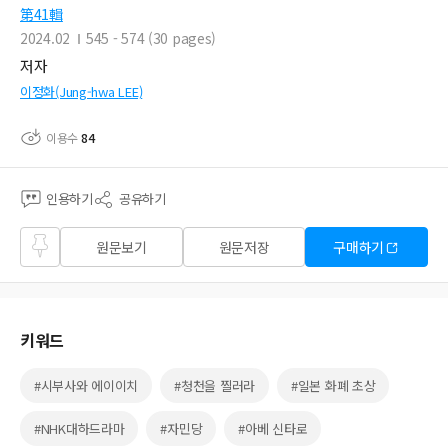
第41輯
2024.02
545 - 574 (30 pages)
저자
이정화(Jung-hwa LEE)
이용수
84
인용하기
공유하기
즐겨
원문보기
원문저장
구매하기
찾기
키워드
#시부사와 에이이치
#청천을 찔러라
#일본 화폐 초상
#NHK대하드라마
#자민당
#아베 신타로