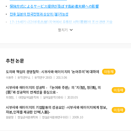
保険方式によるサービス提供が及ぼす高齢者夫婦への影響
전후 일본의 한국전쟁과 상상의 (불)가능성
17~19세기 나고야(名古屋) 지역에서 유통된 서적(書籍)의 조선 관련 기술
木下尚江の小説と戦争認識
펼치기
일본 자민당 정권의 만엔 권 화폐인물 교체와 그 활용
‘Visit_host’ 프레임 한·일 컬처마이닝 연구
잡지 『변태심리(変態心理)』특집호 속 소년범죄 연구
추천 논문
일본 아동용 대중문화의 사실주의적 기계 묘사
雑誌『変態心理』における｢心霊問題｣の考察
도의와 책임의 경영철학 :
시부사와
에이이치
의 ‘논어주의’에 대하여
미등재
텍스트 데이터 분석을 통해 본 한국인의 콘텐츠 투어리즘 소비
이용주
유학연구소
유학연구 28(0)
2013.06
잡지 『변태심리(変態心理)』에 나타난 사회적 담론
시부사와
에이이치
의 성공학 - 『논어와 주판』의 ‘지(智), 정(情), 의
미등재
(意)’와 성공학의 연계성을 중심으로 -
최정헌,
대한일어일문학회
일어일문학 0(86)
2020.05
시부사와
에이이치
의 기업활동의 성공요인 -
시부사와
에이이치
에게 정보,
미등재
자본,인재를 제공한 인맥(人脈)-
원윤정
한일군사문화학회
한일군사문화연구 8(0)
2009.10