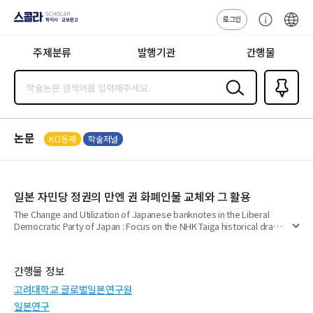
로그인
스콜라
고
ENG
SCHOLAR 학
객
지사·교보문고
주제분류
발행기관
간행물
센
터
검색
즐겨찾
기
0
논문
KCI등재
학술저널
일본 자민당 정권의 만엔 권 화폐인물 교체와 그 활용
The Change and Utilization of Japanese banknotes in the Liberal
Democratic Party of Japan : Focus on the NHK Taiga historical drama
펼
Reach Beyond the Blue Sky
치
기
간행물 정보
고려대학교 글로벌일본연구원
일본연구