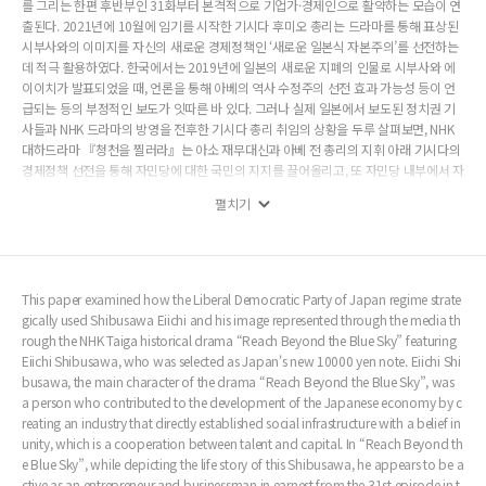
를 그리는 한편 후반부인 31화부터 본격적으로 기업가·경제인으로 활약하는 모습이 연
출된다. 2021년에 10월에 임기를 시작한 기시다 후미오 총리는 드라마를 통해 표상된
시부사와의 이미지를 자신의 새로운 경제정책인 ‘새로운 일본식 자본주의’를 선전하는
데 적극 활용하였다. 한국에서는 2019년에 일본의 새로운 지폐의 인물로 시부사와 에
이이치가 발표되었을 때, 언론을 통해 아베의 역사 수정주의 선전 효과 가능성 등이 언
급되는 등의 부정적인 보도가 잇따른 바 있다. 그러나 실제 일본에서 보도된 정치권 기
사들과 NHK 드라마의 방영을 전후한 기시다 총리 취임의 상황을 두루 살펴보면, NHK
대하드라마 『청천을 찔러라』는 아소 재무대신과 아베 전 총리의 지휘 아래 기시다의
경제정책 선전을 통해 자민당에 대한 국민의 지지를 끌어올리고, 또 자민당 내부에서 자
신들의 세력을 유지하는 전략인 동시에 새로운 레이와 시대를 맞아 일본 국민들에게 그
펼치기
동안 침체되었던 일본 경제와 사회의 분위기를 반전시키는 역할로 활용되었다고 볼 수
있다.
This paper examined how the Liberal Democratic Party of Japan regime strate
gically used Shibusawa Eiichi and his image represented through the media th
rough the NHK Taiga historical drama “Reach Beyond the Blue Sky” featuring
Eiichi Shibusawa, who was selected as Japan's new 10000 yen note. Eiichi Shi
busawa, the main character of the drama “Reach Beyond the Blue Sky”, was
a person who contributed to the development of the Japanese economy by c
reating an industry that directly established social infrastructure with a belief in
unity, which is a cooperation between talent and capital. In “Reach Beyond th
e Blue Sky”, while depicting the life story of this Shibusawa, he appears to be a
ctive as an entrepreneur and businessman in earnest from the 31st episode in t