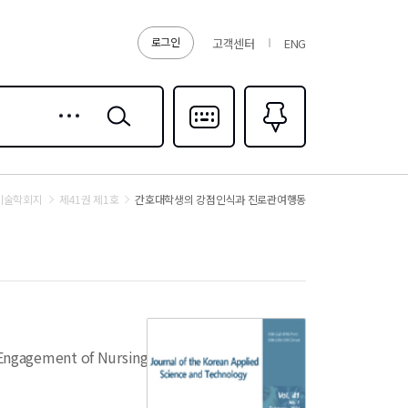
로그인
고객센터
ENG
상세
검색
검색
다국어입력
즐겨찾기
0
기술학회지
제41권 제1호
간호대학생의 강점인식과 진로관여행동
 Engagement of Nursing Students