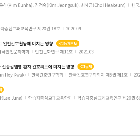
은하(Kim Eunha), 김정숙(Kim Jeongsuk), 최혜금(Choi Heakeum)
한국
자중심교과교육연구 제20권 18호
2020.09
이 안전
간호
활동에 미치는 영향
KCI등재후보
한국안전문화학회
안전문화연구 제11호
2021.03
가 신종감염병 환자
간호
의도에 미치는 영향
KCI등재
n Hey Kwak)
한국간호연구학회
한국간호연구학회지 제5권 제1호
202
재
(Lee Juna)
학습자중심교과교육학회
학습자중심교과교육연구 제20권 6