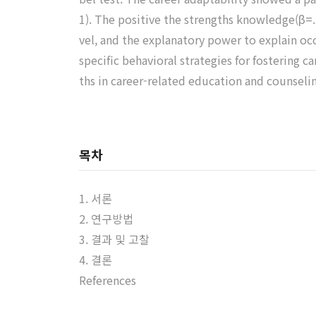
1). The positive the strengths knowledge(β=.
vel, and the explanatory power to explain oc
specific behavioral strategies for fostering c
ths in career-related education and counseli
목차
1. 서론
2. 연구방법
3. 결과 및 고찰
4. 결론
References