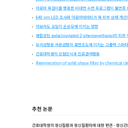
아로마 목걸이를 병용한 비대면 수면 프로그램이 불면증 대
640 nm LED 조사와 아로마테라피가 목 피부 상태 개
아보카도 오일이 손상모에 미치는 영향
생합성된 galactosylated 2-phenoxyethanol의 피
유리성형용 카본금형의 표면조도에 미치는 고출력 스퍼터
간호대학생의 강점인식과 진로관여행동
Regeneration of solid phase filter by chemical cl
생태학적 이론에 근거한 성인 중도장애인의 장애수용 영
간호대학생의 강점인식과 학업적 자기효능감이 전공만족
시호 추출물의 화장품 생리활성에 관한 연구
2018평창동계올림픽 이후 스노보드 관련 국내 연구동향
추천 논문
간호
대학생의 정신질환과 정신질환자에 대한 편견 - 정신
간