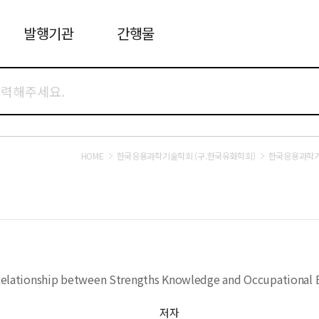
발행기관
간행물
HOME
한국응용과학기술학회 (구.한국유화학회)
한국응용과학
he Relationship between Strengths Knowledge and Occupational
저자