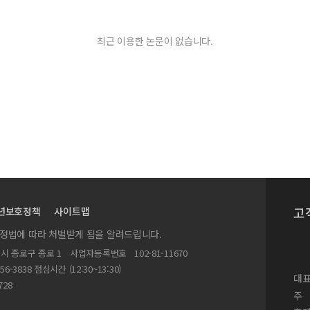
최근 이용한 논문이 없습니다.
고
년보호정책
사이트맵
실정법에 따라 처벌받게 됨을 알려드립니다.
별시 종로구 종로 1
사업자등록번호
102-81-11670
156-3838 점심시간 (12:30~13:30)
대표
728
주