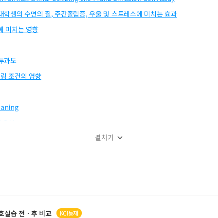
학생의 수면의 질, 주간졸림증, 우울 및 스트레스에 미치는 효과
선에 미치는 영향
부 투과도
링 조건의 영향
eaning
향요인
펼치기
도에 미치는 영향
 분석
호
실습 전ㆍ후 비교
KCI등재