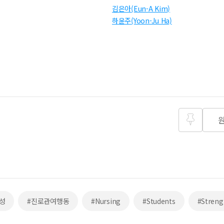
김은아(Eun-A Kim)
하윤주(Yoon-Ju Ha)
즐겨찾
기
성
#진로관여행동
#Nursing
#Students
#Streng