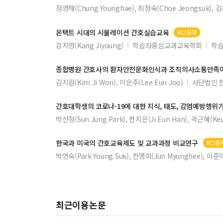
정영해(Chung Younghae), 최정숙(Choe Jeongsuk), 김
온택트 시대의 시뮬레이션
간호
실습교육
KCI등재
강지영(Kang Jiyoung)
학습자중심교과교육학회
학습
종합병원
간호
사의 환자안전문화인식과 조직의사소통만족
김지원(Kim Ji Won), 이은주(Lee Eun Joo)
사단법인 
간호
대학생의 코로나-19에 대한 지식, 태도, 감염예방행위
박선정(Sun Jung Park), 한지은(Ji Eun Han), 곽근혜(Keu
한국과 미국의
간호
교육제도 및 교과과정 비교연구
KCI등
박영숙(Park Young Suk), 전명희(Jun Myunghee), 이준아
최근이용논문