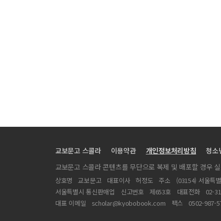
교보문고 스콜라
이용약관
개인정보처리방침
청소
교보문고 스콜라 콘텐츠를 무단으로 복제 및 배포할 경우 
상호명
교보문고
대표이사
허정도
주소
(03154) 서울특
서울특별시 통신판매업
신고번호
제653호
대표전화
02-3
대표 이메일
scholar@kyobobook.com
팩스
0502-987-5