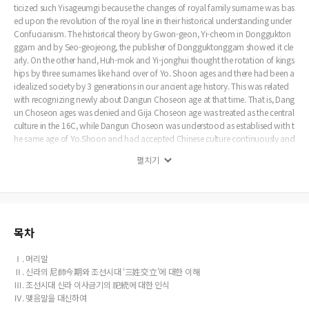
ticized such Yisageumgi because the changes of royal family surname was bas
ed upon the revolution of the royal line in their historical understanding under
Confucianism. The historical theory by Gwon-geon, Yi-cheom in Donggukton
ggam and by Seo-geojeong, the publisher of Dongguktonggam showed it cle
arly. On the other hand, Huh-mok and Yi-jonghui thought the rotation of kings
hips by three surnames like hand over of Yo. Shoon ages and there had been a
idealized society by 3 generations in our ancient age history. This was related
with recognizing newly about Dangun Choseon age at that time. That is, Dang
un Choseon ages was denied and Gija Choseon age was treated as the central
culture in the 16C, while Dangun Choseon was understood as establised with t
he same age of Yo.Shoon and had accepted Chinese culture continuously and
had developed to the cultural nation. Meantime, Tongsa was in the inevitable r
펼치기
elation with the legitimacy of royal family. That's why the intelligent of Choseo
n age criticized Satong of Yisageumgi of Silla. This was viewed the same by Je
ong-yakyoong. But Ahn-jeongbok who saw the rotation of three kingships po
sitively, understood that the issue about Satong of Yisageumgi had been over
come through understanding of royal ancestral rites in Silla. Especially this pos
itive appreciation of Yisageumgi of Silla by the intelligent of Choseon age bec
목차
ame the background of Guldangsan folk tale written in Donggyeongtongji pu
blished in Japanese colony.
Ⅰ. 머리말
Ⅱ. 신라의 尼師今期와 조선시대 ‘三姓交立’에 대한 이해
Ⅲ. 조선시대 신라 이사금기의 祀統에 대한 인식
Ⅳ. 맺음말을 대신하여