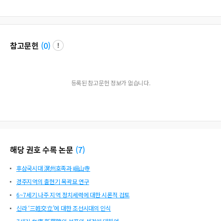
참고문헌
(
0
)
등록된 참고문헌 정보가 없습니다.
해당 권호 수록 논문
(
7
)
후삼국시대 溟州호족과 崛山寺
경주지역의 출현기 목곽묘 연구
6~7세기 나주 지역 정치세력에 대한 시론적 검토
신라 ‘三姓交立’에 대한 조선시대의 인식