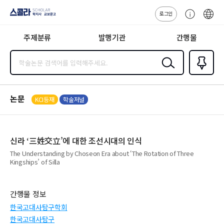
로그인
스콜라
고
ENG
SCHOLAR 학
객
지사·교보문고
주제분류
발행기관
간행물
센
터
검색
즐겨찾
기
0
논문
KCI등재
학술저널
신라 ‘三姓交立’에 대한 조선시대의 인식
The Understanding by Choseon Era about ‘The Rotation of Three
Kingships’ of Silla
간행물 정보
한국고대사탐구학회
한국고대사탐구