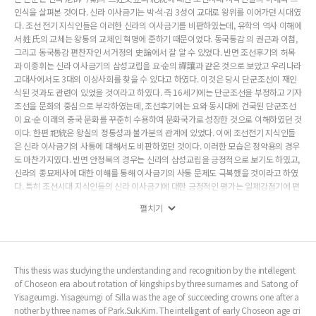
인식을 살펴본 것이다. 신라 이사금기는 박·석·김 3성이 교대로 왕위를 이어가던 시대였
다. 조선 전기 지식인들은 이러한 신라의 이사금기를 비판하였는데, 유학의 역사 이해에
서 姓氏의 교체는 왕통의 교체인 혁명에 준하기 때문이었다. 동국통감 의 권근과 이첨,
그리고 동국통감 편찬자인 서거정의 史論에서 잘 알 수 있었다. 반면 조선후기의 허목
과 이종휘는 신라 이사금기의 삼성교립을 요·순의 禪讓과 같은 것으로 보았고 우리나라
고대사에서도 3대의 이상사회를 찾을 수 있다고 하였다. 이것은 당시 단군조선이 재인
식된 것과도 관련이 있었을 것이라고 하였다. 즉 16세기에는 단군조선을 부정하고 기자
조선을 문화의 중심으로 부각하였는데, 조선후기에는 요와 동시대에 건국된 단군조선
이 요·순 이래의 중국 문화를 꾸준히 수용하여 문화국가로 성장한 것으로 이해하였던 것
이다. 한편 祀統은 왕실의 정통성과 불가분의 관계에 있었다. 이에 조선전기 지식인들
은 신라 이사금기의 사통에 대해서도 비판하였던 것이다. 이러한 모습은 정약용의 경우
도 마찬가지였다. 반면 안정복의 경우는 신라의 삼성교립을 긍정적으로 보기도 하였고,
신라의 종묘제사에 대한 이해를 통해 이사금기의 사통 문제도 극복했을 것이라고 하였
다. 특히 조선시대 지식인들의 신라 이사금기에 대한 긍정적인 평가는 일제강점기에 편
찬된 東京通志에 陶唐山 전설이 실리는 배경이 되었다
펼치기
This thesis was studying the understanding and recognition by the intellegent
of Choseon era about rotation of kingships by three surnames and Satong of
Yisageumgi. Yisageumgi of Silla was the age of succeeding crowns one after a
nother by three names of Park.Suk.Kim. The intelligent of early Choseon age cri