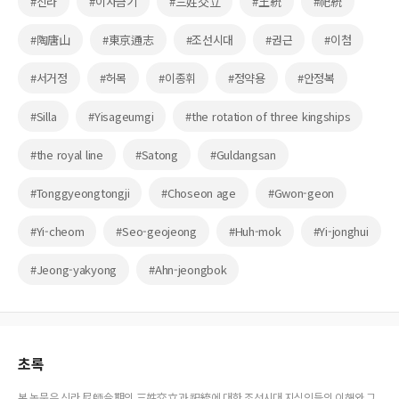
#신라
#이사금기
#三姓交立
#王統
#祀統
#陶唐山
#東京通志
#조선시대
#권근
#이첨
#서거정
#허목
#이종휘
#정약용
#안정복
#Silla
#Yisageumgi
#the rotation of three kingships
#the royal line
#Satong
#Guldangsan
#Tonggyeongtongji
#Choseon age
#Gwon-geon
#Yi-cheom
#Seo-geojeong
#Huh-mok
#Yi-jonghui
#Jeong-yakyong
#Ahn-jeongbok
초록
본 논문은 신라 尼師今期의 三姓交立과 祀統에 대한 조선시대 지식인들의 이해와 그