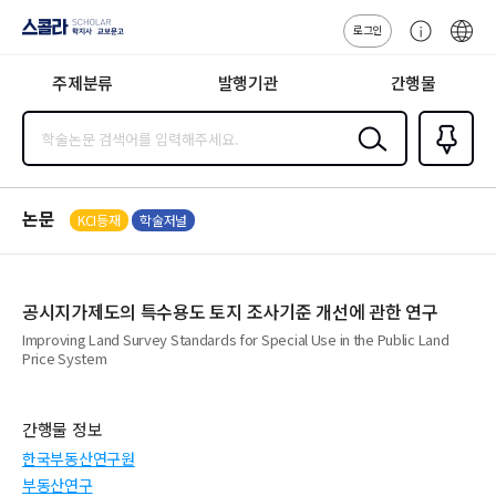
로그인
스콜라
고
ENG
SCHOLAR 학
객
지사·교보문고
주제분류
발행기관
간행물
센
터
검색
즐겨찾
기
0
논문
KCI등재
학술저널
공시지가제도의 특수용도 토지 조사기준 개선에 관한 연구
Improving Land Survey Standards for Special Use in the Public Land
Price System
간행물 정보
한국부동산연구원
부동산연구