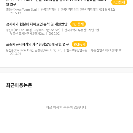
KCI등재
안 연구
권영선(Kwon Young Sun)
한국지적학회
한국지적학회지 한국지적학회지 제31권 제3호
2015.12
공시지가
현실화 저해요인 분석 및 개선방안
KCI등재
정진희(Jin-Hee Jung), 고성수(Sung-Soo Koh)
건국대학교 부동산도시연구원
부동산 도시연구 제2권 제2호
2010.02
표준지
공시지가
의 가격형성요인에 관한 연구
KCI등재
유선종(Yoo Seon Jong), 김정은(Kim Jung Eun)
한국부동산연구원
부동산연구 제23권 제1호
2013.04
최근이용논문
최근 이용한 논문이 없습니다.