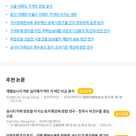
서울 아파트 가격의 변동 분석
법인 거래량 비율이 아파트 가격에 미치는 영향
거시경제변수와 국유재산 공매 낙찰가율 간의 영향관계 실증 분석
가계부채 관리를 위한 주택담보대출 부분조기상환의 특성에 관한 연구
독립성을 상실한 구분건물 담보물의 채권자 보호 방안 연구
공시지가제도의 특수용도 토지 조사기준 개선에 관한 연구
추천 논문
개별
공시지가
와 실거래가격의 지역간 비교 분석
KCI등재
최승영(Choi Seung Young)
한국지적학회
한국지적학회지 韓國地籍學會誌 第30卷 第1號
2014.04
공시지가
에 영향을 미치는 토지특성에 관한 연구 - 전주시 덕진구를 중심
KCI등재
으로
민웅기(Min Woong-Kie)
한국주거환경학회
주거환경(한국주거환경학회논문집) 住居環境 제4권 제1호 (통권 제5호)
2006.06
단독주택가격 토지ㆍ건물 배분비율을 활용한
공시지가
현실화율 제고방