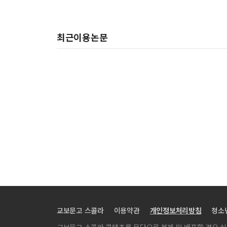
Study on the Mechanism of Growth in Ginseng S
Secondary Metabolites from Woodfordia Uniflora 
최근이용논문
내한성과 재배안정성이 우수한 조생 트리티케일 ‘옹골진’
절간이 짧은 생력형 수박 ‘부시꿀’ 육성
Genome-Wide Association Study of Cowpea Leaf V
Comparison of carotenoid contents in maize accor
Assessment of Nitrous Oxide and Carbon Dioxide 
Research on the development of standard refere
엽록소 형광 이미지 장치를 활용한 유묘기 배추의 건조 스
Image-based phenotyping: an efficient way to mo
Production of soybean transgenic plants with in
Characterization of complete chloroplast geno
Molecular Breeding of lazy Tomato Suitable for 
교보문고 스콜라
이용약관
개인정보처리방침
청소
QTL mapping for color of flour and noodle dough