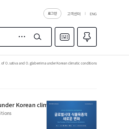
로그인
고객센터
ENG
상세
검색
검색
다국어입력
즐겨찾기
0
l of O. sativa and O. glaberrima under Korean climatic conditions
 under Korean climatic conditions
itions