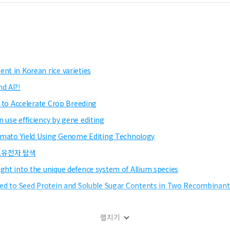
nt in Korean rice varieties
d AI?!
s to Accelerate Crop Breeding
 use efficiency by gene editing
mato Yield Using Genome Editing Technology
후보유전자 탐색
ght into the unique defence system of Allium species
ated to Seed Protein and Soluble Sugar Contents in Two Recombinant
 via Advanced Pan-Genome Analysis
펼치기
inal Plants