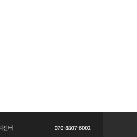
nhouse Gas Emissions in Agricultural Systems
객센터
070-8807-6002