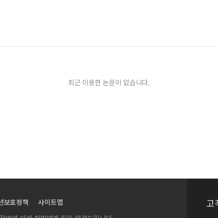
torage Roots
and Ulmus davidiana, and Its Application
egetation Indices Using Hyperspectral Data
ding to the type, cultivated area and year in Korea
최근 이용한 논문이 없습니다.
Fluxes in Wheat Cover Fields and Fallow Land: Implications for Gree
nce data for image-based growth data in crops
트레스 및 회복 평가
nitor performances of plants under challenging conditions
creased oil content using CRISPR/Cas9
me of Amaranthus cruentus
Growing in Hanging Beds
고
년보호정책
사이트맵
 sheet in a Korean doubled haploid population