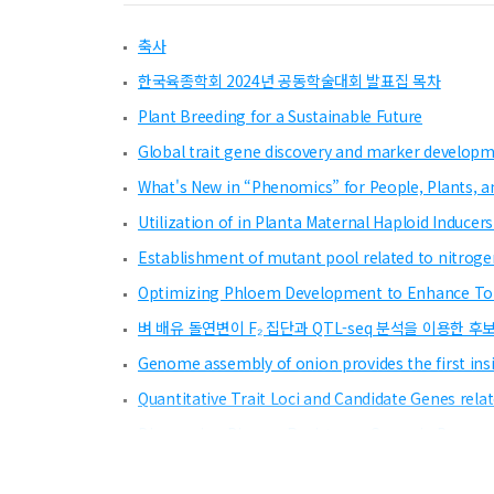
축사
한국육종학회 2024년 공동학술대회 발표집 목차
Plant Breeding for a Sustainable Future
Global trait gene discovery and marker developme
What's New in “Phenomics” for People, Plants, an
Utilization of in Planta Maternal Haploid Inducer
Establishment of mutant pool related to nitrogen
Optimizing Phloem Development to Enhance To
벼 배유 돌연변이 F₂ 집단과 QTL-seq 분석을 이용한 
Genome assembly of onion provides the first insi
Quantitative Trait Loci and Candidate Genes rel
Discovering Disease-Resistance Genes in Pepper
The Current Status of Genome Research on Medic