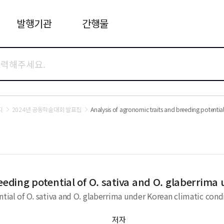
발행기관
간행물
지
2024년 공동학술대회 발표집
Analysis of agronomic traits and breeding potentia
eeding potential of O. sativa and O. glaberrima
ntial of O. sativa and O. glaberrima under Korean climatic cond
저자