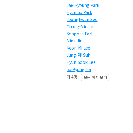
Jae-Ryoung Park
Hyun-Su Park
Jeonghwan Seo
Chang-Min Lee
Songhee Park
Mina Jin
Keon-Mi Lee
Jung-Pil Suh
Hyun-Sook Lee
Su-Kyung Ha
외 4명
모든 저자 보기