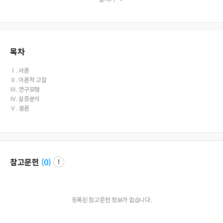
nd ability, and financial soundness were shown.
목차
Ⅰ. 서론
Ⅱ. 이론적 고찰
Ⅲ. 연구모형
Ⅳ. 실증분석
Ⅴ. 결론
참고문헌
(
0
)
등록된 참고문헌 정보가 없습니다.