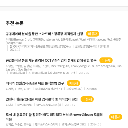
거시경제 및 인구특성의 변화가 수도권 및 비수도권 주택 매매시장에 미치는 영향에
관한 연구
인구감소 지역의 지방소멸 대응 전략 방안 연구
추천 논문
재건축사업에서 사업주체자의 역량이 조직효과성에 미치는 영향
공공데이터
분석
을 통한 스마트버스정류장
최적입지
선정
미등재
최희원(Heewon Choi), 고병현(Byunghyun Ko), 원동욱(Donguk Won), 여하영(Hayoung Yeo), 윤원주
(Wonjoo Yun)
한국외국어대학교 지식출판콘텐츠원 글로벌경영연구소
글로벌경영연구 제33권 제2호
2021.12
공간
분석
을 통한 재난관리용 CCTV
최적입지
설계방안에 관한 연구
미등재
박영진, 조명흠, 김성삼, 최재원, 구신회, Park Young Jin, Cho Myeong Heum, Kim Seong Sam, Choi
Jae Won, Goo Sin Hoi
한국방재학회
3. 한국방재학회 학술대회논문집 2012년
2012.02
최적
의 병원
입지
선정을 위한
분석
방법 연구
미등재
김기현, 신광수, 김응도
국가미래기술경영연구소
기술경영 5(2)
2020.06
인천시 대형할인점을 위한
입지분석
및
최적입지
선정
미등재
김대영
국토지리학회
국토지리학회지 44(4)
2010.12
도심 내 유휴공간을 활용한 MFC
최적입지
분석
: Brown-Gibson 모델의
미등재
적용
강지연, 이승연, 조유진
한국로지스틱스학회
로지스틱스연구 32(3)
2024.06