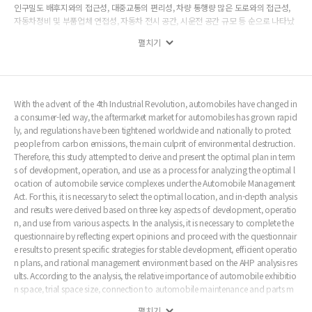
인구밀도 배후지와의 접근성, 대중교통의 편리성, 차량 통행량 많은 도로와의 접근성,
자동차정비 및 부품업체 연접성, 자동차 전시 공간, 시운전 공간 규모 등 순으로 나타났
다.
펼치기
With the advent of the 4th Industrial Revolution, automobiles have changed in
a consumer-led way, the aftermarket market for automobiles has grown rapid
ly, and regulations have been tightened worldwide and nationally to protect
people from carbon emissions, the main culprit of environmental destruction.
Therefore, this study attempted to derive and present the optimal plan in term
s of development, operation, and use as a process for analyzing the optimal l
ocation of automobile service complexes under the Automobile Management
Act. For this, it is necessary to select the optimal location, and in-depth analysis
and results were derived based on three key aspects of development, operatio
n, and use from various aspects. In the analysis, it is necessary to complete the
questionnaire by reflecting expert opinions and proceed with the questionnair
e results to present specific strategies for stable development, efficient operatio
n plans, and rational management environment based on the AHP analysis res
ults. According to the analysis, the relative importance of automobile exhibitio
n space, trial space size, connection to automobile maintenance and parts m
akers, access to sufficient population density hinterland, practical experience a
펼치기