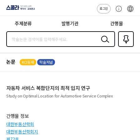
로그인
스콜라
고
ENG
SCHOLAR 학
객
지사·교보문고
주제분류
발행기관
간행물
센
터
검색
즐겨찾
기
0
논문
KCI등재
학술저널
자동차 서비스 복합단지의 최적 입지 연구
Study on Optimal Location for Automotive Service Complex
간행물 정보
대한부동산학회
대한부동산학회지
제72호