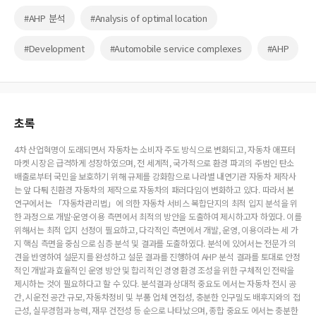
#AHP 분석
#Analysis of optimal location
#Development
#Automobile service complexes
#AHP
초록
4차 산업혁명이 도래되면서 자동차는 소비자 주도 방식으로 변화되고, 자동차 애프터
마켓 시장은 급격하게 성장하였으며, 전 세계적, 국가적으로 환경 파괴의 주범인 탄소
배출로부터 국민을 보호하기 위해 규제를 강화함으로 나라별 내연기관 자동차 제작사
는 앞 다퉈 친환경 자동차의 제작으로 자동차의 패러다임이 변화하고 있다. 따라서 본
연구에서는 「자동차관리법」에 의한 자동차 서비스 복합단지의 최적 입지 분석을 위
한 과정으로 개발·운영·이용 측면에서 최적의 방안을 도출하여 제시하고자 하였다. 이를
위해서는 최적 입지 선정이 필요하고, 다각적인 측면에서 개발, 운영, 이용이라는 세 가
지 핵심 측면을 중심으로 심층 분석 및 결과를 도출하였다. 분석에 있어서는 전문가 의
견을 반영하여 설문지를 완성하고 설문 결과를 진행하여 AHP 분석 결과를 토대로 안정
적인 개발과 효율적인 운영 방안 및 합리적인 경영 환경 조성을 위한 구체적인 전략을
제시하는 것이 필요하다고 할 수 있다. 분석결과 상대적 중요도 에서는 자동차 전시 공
간, 시운전 공간 규모, 자동차정비 및 부품 업체 연접성, 충분한 인구밀도 배후지와의 접
근성, 실무경험과 능력, 재무 건전성 등 순으로 나타났으며, 종합 중요도 에서는 충분한