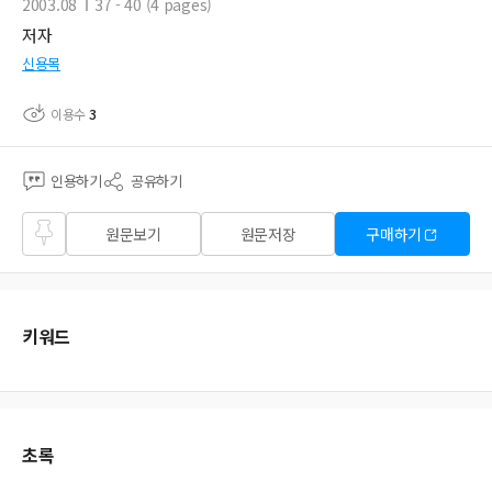
2003.08
37 - 40 (4 pages)
저자
신용목
이용수
3
인용하기
공유하기
즐겨
원문보기
원문저장
구매하기
찾기
키워드
초록