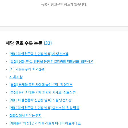
등록된 참고문헌 정보가 없습니다.
해당 권호 수록 논문
(
32
)
[제10회 실천문학 신인상 발표] 시 당선소감
[특집] 신화, 전설, 민담을 통한 리얼리즘의 재활성화_최인석론
[시] 가을을 위하여 외 2편
시대의 창
[특집] 틈새와 공간 사이에 놓인 문학_김영현론
[특집] 불의 시대를 거쳐 희망의 서사로_정도상론
[제10회 실천문학 신인상 발표] 소설 당선소감
[제10회 실천문학 신인상 발표] 당선소설_일상 탈출
집필실에서 띄우는 편지
[세계문학의 창] 잉카의 돌과 호세 마리아 아르게다스