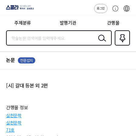
로그인
스콜라
고
ENG
SCHOLAR 학
객
지사·교보문고
주제분류
발행기관
간행물
센
터
검색
즐겨찾
기
0
논문
전문잡지
[시] 갈대 등본 외 2편
간행물 정보
실천문학
실천문학
71호