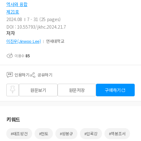
역사와 융합
제21호
2024.08
7 - 31 (25 pages)
DOI : 10.55793/jkhc.2024.21.7
저자
이진우(Jinwoo Lee)
연세대학교
이용수
85
인용하기
공유하기
즐겨
원문보기
원문저장
구매하기
찾기
키워드
#태조왕건
#현토
#왕봉규
#압록강
#책봉조서