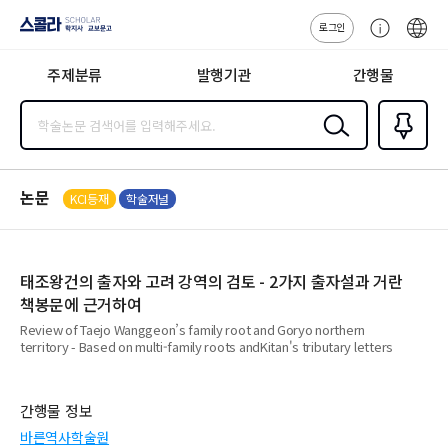
로그인
스콜라
고
ENG
SCHOLAR 학
객
지사·교보문고
주제분류
발행기관
간행물
센
터
검색
즐겨찾
기
0
논문
KCI등재
학술저널
태조왕건의 출자와 고려 강역의 검토 - 2가지 출자설과 거란
책봉문에 근거하여
Review of Taejo Wanggeon’s family root and Goryo northern
territory - Based on multi-family roots andKitan's tributary letters
간행물 정보
바른역사학술원