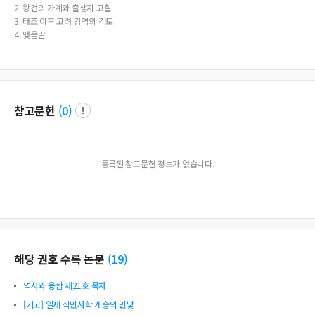
ce to the geography of 『Goryeosa(高麗史)』.
2. 왕건의 가계와 출생지 고찰
3. 태조 이후 고려 강역의 검토
4. 맺음말
참고문헌
(
0
)
등록된 참고문헌 정보가 없습니다.
해당 권호 수록 논문
(
19
)
역사와 융합 제21호 목차
[기고] 일제 식민사학 계승의 민낯