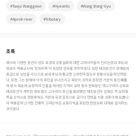
#Taejo Wanggeon
#Hyeonto
#Wang Bong-Gyu
#Aprok-river
#Tributary
초록
패수에 기반한 왕건의 성조 호경과 강충설화에 대한 고려사가들의 진위논쟁과 후당과
북송의 책봉교서에 ‘장회무족’이 등장한 연유를 추적하였다. 또한 태조왕건이 경애왕과
동급으로 임언을 사신으로 보내 후당과 통교한 신라천주절도사 왕봉규임을 확인하였
다. 또한 그는 발해에 이어 후진을 무너뜨리고 북방의 강자로 등장한 거란의 동진東進
에 맞서 북송에 요청하여 진출을 제어한 지역이 요하 동부 현토땅인 옛고구려의 강토로
태조왕건이 개척한 영토였다. 고구려의 후신을 표방했던 태조왕건이 압록강 즉 요하동
쪽을 강역으로 정한후에도 거란과 국경 갈등으로 급기야 전쟁을 치룬 성종이래 요遼나
라 책봉문에 근거한 전통적 고려강역은 요동지역을 포함한 한반도와 대체로 일치하는
것이었다.
Kim Gwan-eui's 『Pyeonnyeontongrok』, described that it was inevitabe that