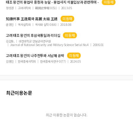
태조
왕건
의 봉업사 중창과 능달 - 봉업사지 석불입상과 관련하여 -
미등재
李氏朝鮮 官撰 地理書로 보는 韓國 歷史地理認識의 起源 - 『新增東國輿地勝
정성권
고려사학회
韓國史學報 0(51)
2013.05
覽』을 중심으로
知康州事 王逢規와 高麗
太祖
王建
미등재
고구려 皂衣·先人에 대한 東洋哲學史 관점의 小考 - 古書와 古墳壁畫의 해석 중
抽象을 근거로
윤경진
역사실학회
역사와 실학 0(66)
2018.08
태조왕건의 출자와 고려 강역의 검토 - 2가지 출자설과 거란 책봉문에 근거하여
고려
태조
왕건
의 후삼국통일과 리더십
미등재
김갑동,
대전대학교 안보군사연구원
Journal of National Security and Military Science Serial No.4
2006.01
고려
태조
왕건
의 나주전투와 서남해 공략
미등재
김명진
한국중세사학회
한국중세사연구 0(77)
2024.05
최근이용논문
최근 이용한 논문이 없습니다.