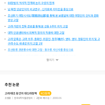
88향법의 역사적 전개와 논리 구성의 한계
남·북한 단군인식의 비교연구 - 신석호와 리지린을 중심으로
조선후기 여항시사도(閭巷詩社圖)를 통해 본 보름달에 대한 여항인의 인식과 문화
양상 고찰
고려·거란의 전투 경로를 통해 본 강동 6주의 위치 고찰
대학 인권센터에서 회복적 정의의 적용에 대한 고찰
고려 압록강, 고려 의주, 흥화진, 위원진, 정주(精州), 영덕, 영삭, 정융진의 위치 및 고
구려 수도 국내성 위치 고찰 1부
조선왕릉 경관풍수에 대한 고찰 - 동구릉 사신사를 중심으로
서기 42년 가야 건국에 대한 의미 고찰 - 문헌 사료를 중심으로
펼치기
역사소설의 환유와 지배 이데올로기 - 손창섭의 「봉술랑」을 읽는 방법
『의산문답』에 통한 홍대용의 과학사상 연구
고전문학의 콘텐츠화 연구의 현황과 전망
韓·中·日 漢字音 학습연계 활용을 위한 韓·中·日 漢字音의 수용 및 대응양상에 관한
추천 논문
연구 - 中聲母音“ㅗ”와 대응하는 韓·中·日 漢字音의 통합비교분운표 DB 구축을 중
심으로
고려
태조
왕건
의 대신라정책
KCI등재
갑골복사에 나타난 商代 대외전쟁 - 卜辭에 기록된 제사와 戰爭을 중심으로
조범환
한국대학박물관협회
고문화 제55집
2000.06
서양 점성학의 기원과 발전 과정 - 신화와 자연철학을 중심으로