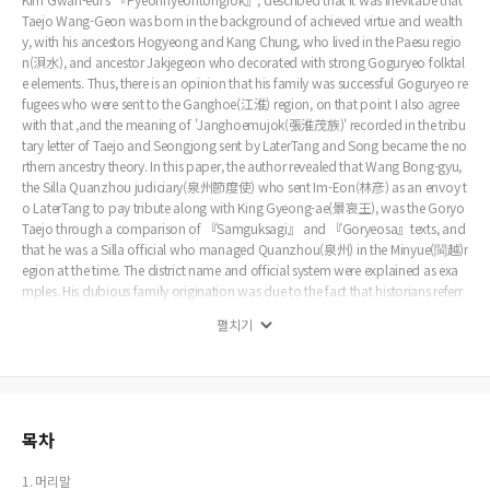
Taejo Wang-Geon was born in the background of achieved virtue and wealth
y, with his ancestors Hogyeong and Kang Chung, who lived in the Paesu regio
n(浿水), and ancestor Jakjegeon who decorated with strong Goguryeo folktal
e elements. Thus, there is an opinion that his family was successful Goguryeo re
fugees who were sent to the Ganghoe(江淮) region, on that point I also agree
with that ,and the meaning of 'Janghoemujok(張淮茂族)' recorded in the tribu
tary letter of Taejo and Seongjong sent by LaterTang and Song became the no
rthern ancestry theory. In this paper, the author revealed that Wang Bong-gyu,
the Silla Quanzhou judiciary(泉州節度使) who sent Im-Eon(林彦) as an envoy t
o LaterTang to pay tribute along with King Gyeong-ae(景哀王), was the Goryo
Taejo through a comparison of 『Samguksagi』 and 『Goryeosa』texts, and
that he was a Silla official who managed Quanzhou(泉州) in the Minyue(閩越)r
egion at the time. The district name and official system were explained as exa
mples. His dubious family origination was due to the fact that historians referr
ed to insufficient Chinese records due to the Annals of the seven generations fr
펼치기
om Taejo, which were burnt out during the Khitan invasion. During the chaotic
Five Dynasties era, the territory of Goryeo's region that Taejo defended during t
he territorial war with the Khitan was the area east of the Hondong River(混同
江) where was the Goguryeo region. The Goryeo region, based on the Khitan's
tributary letter from Seongjong to Yejong, even changed with the times, but w
as generally from the eastern area of Yalu River(鴨綠), through Sanggyeong Yo
목차
ngcheonbu(上京龍泉府), to Seonchunryeong(先春嶺). For this reason, it is tho
ught that the phrase ‘一隅連陸, 輻員之廣, 幾於萬里’ may be record in the prefa
1. 머리말