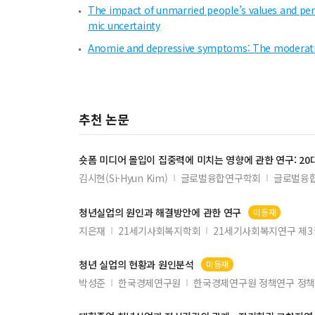
The impact of unmarried people’s values and perc
mic uncertainty
Anomie and depressive symptoms: The moderating
추천 논문
숏폼 미디어 몰입이 집중력에 미치는 영향에 관한 연구: 20
김시현(Si-Hyun Kim)
글로벌융합연구학회
글로벌융합
청년
실업의 원인과 해결방안에 관한 연구
미등재
지은재
21세기사회복지학회
21세기사회복지연구 제3
청년
실업의 현황과 원인분석
미등재
박성준
한국경제연구원
한국경제연구원 정책연구 정책보고