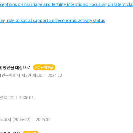
eptions on marriage and fertility intentions: Focusing on latent cla
 role of social support and economic activity status
대
청년
을 대상으로
KCI등재후보
연구학회지 제3권 제2호
2024.12
권 제1호
2006.01
서 (2005-02)
2005.02