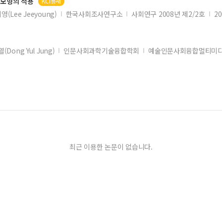
 모형의 적용
KCI등재
영(Lee Jeeyoung)
한국사회조사연구소
사회연구 2008년 제2/2호
20
(Dong Yul Jung)
인문사회과학기술융합학회
예술인문사회융합멀티미디어
최근 이용한 논문이 없습니다.