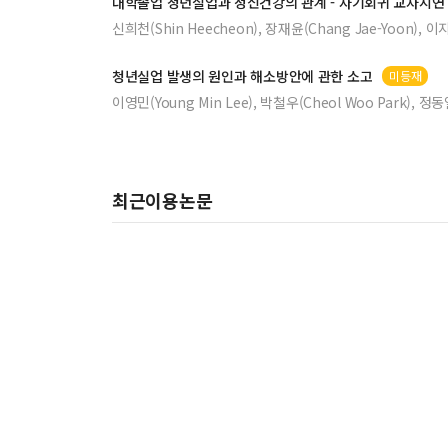
대학졸업
청년
실업과 정신건강의 관계 - 자기회귀 교차지연
신희천(Shin Heecheon), 장재윤(Chang Jae-Yoon), 이지
청년
실업 발생의 원인과 해소방안에 관한 소고
미등재
이영민(Young Min Lee), 박철우(Cheol Woo Park), 정동열
최근이용논문