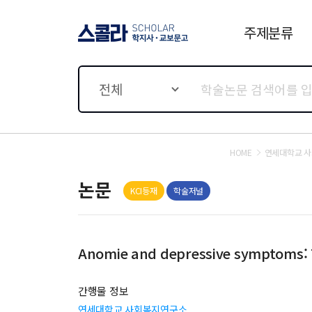
주제분류
스콜라 SCHOLAR 학지사·
교보문고
전체
HOME
연세대학교 
논문
KCI등재
학술저널
Anomie and depressive symptoms: Th
간행물 정보
연세대학교 사회복지연구소