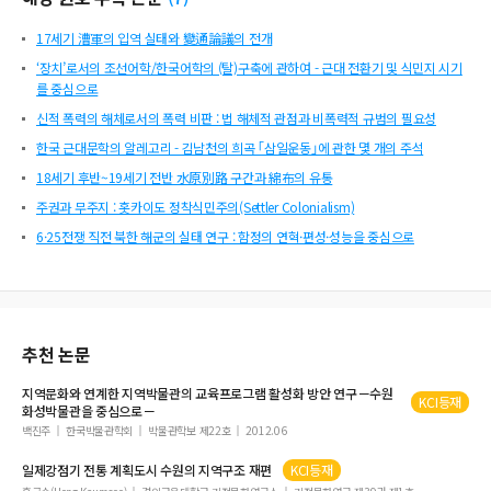
17세기 漕軍의 입역 실태와 變通論議의 전개
‘장치’로서의 조선어학/한국어학의 (탈)구축에 관하여 - 근대 전환기 및 식민지 시기
를 중심으로
신적 폭력의 해체로서의 폭력 비판 : 법 해체적 관점과 비폭력적 규범의 필요성
한국 근대문학의 알레고리 - 김남천의 희곡 ｢삼일운동｣에 관한 몇 개의 주석
18세기 후반~19세기 전반 水原別路 구간과 綿布의 유통
주권과 무주지 : 홋카이도 정착식민주의(Settler Colonialism)
6·25전쟁 직전 북한 해군의 실태 연구 : 함정의 연혁·편성·성능을 중심으로
추천 논문
지역문화와 연계한 지역박물관의 교육프로그램 활성화 방안 연구－
수원
KCI등재
화성박물관을 중심으로－
백진주
한국박물관학회
박물관학보 제22호
2012.06
일제강점기 전통 계획도시
수원
의 지역구조 재편
KCI등재