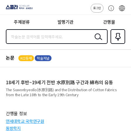
로그인
스콜라
고
ENG
SCHOLAR 학
객
지사·교보문고
주제분류
발행기관
간행물
센
터
검색
즐겨찾
기
0
논문
KCI등재
학술저널
18세기 후반~19세기 전반 水原別路 구간과 綿布의 유통
The Suwonbyeollo(水原別路) and the Distribution of Cotton Fabrics
from the Late 18th to the Early 19th Century
간행물 정보
연세대학교 국학연구원
동방학지