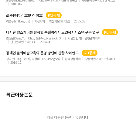
홍금수(Hong Keumsoo)
경인교육대학교 기전문화연구소
기전문화연구 제39권 제1호
2018.06
高麗時代의 軍制와 僧軍
KCI등재
이홍두(Yi Hong-Du)
백산학회
백산학보 第72號
2005.08
디지털 헬스케어를 활용한
수원
특례시 노인복지시스템 구축 연구
KCI등재
조상윤(Sang Yun Cho), 오봉욱(Bong Yook Oh)
사단법인 한국안전문화학회
안전문화연구 제33호
2024.08
장애인 문화예술교육의 운영 방안에 관한 사례연구
KCI등재
정지은(Jung Jieun), 박정배(Park Jeongbea)
한국상품학회
상품학연구 제37권 제6호
2019.12
최근이용논문
최근 이용한 논문이 없습니다.