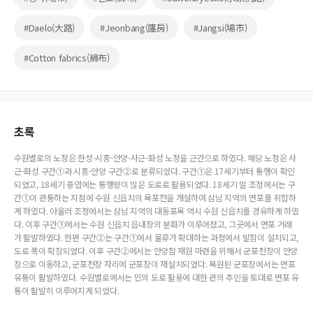
#Daelo(大路)
#Jeonbang(廛房)
#Jangsi(場市)
#Cotton fabrics(綿布)
초록
수원별로의 노정은 한성-시흥-안양-사근-화성 노정을 근간으로 하였다. 해당 노정은 사
근-화성 구간①과 시흥-안양 구간②로 분류되었다. 구간①은 17세기부터 통행이 확인
되었고, 18세기 중엽에는 통행량이 많은 도로로 활용되었다. 18세기 말 조정에서는 구
간①이 관통하는 지점에 수원 신읍치의 목포전을 개설하여 삼남 지역의 면포를 취합하
게 하였다. 아울러 조정에서는 삼남 지역의 대동포목 역시 수원 신읍치를 경유하게 하였
다. 이후 구간①에서는 수원 신읍치 읍내장의 분화가 이루어졌고, 그곳에서 면포 거래
가 활발하였다. 한편 구간②는 구간①에서 물류가 확대하는 과정에서 발참이 설치되고,
도로 폭이 확장되었다. 이후 구간②에서는 안양참 재원 마련을 위해서 군포천장이 안양
장으로 이동하고, 군포천장 자리에 군포장이 재설치되었다. 복원된 군포장에서는 면포
유통이 활발하였다. 수원별로에서는 민의 도로 활용에 대한 관의 추인을 토대로 면포 유
통이 활발히 이루어지게 되었다.