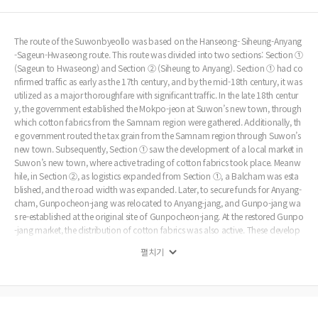
The route of the Suwonbyeollo was based on the Hanseong- Siheung-Anyang
-Sageun-Hwaseong route. This route was divided into two sections: Section ①
(Sageun to Hwaseong) and Section ② (Siheung to Anyang). Section ① had co
nfirmed traffic as early as the 17th century, and by the mid-18th century, it was
utilized as a major thoroughfare with significant traffic. In the late 18th centur
y, the government established the Mokpo-jeon at Suwon’s new town, through
which cotton fabrics from the Samnam region were gathered. Additionally, th
e government routed the tax grain from the Samnam region through Suwon’s
new town. Subsequently, Section ① saw the development of a local market in
Suwon’s new town, where active trading of cotton fabrics took place. Meanw
hile, in Section ②, as logistics expanded from Section ①, a Balcham was esta
blished, and the road width was expanded. Later, to secure funds for Anyang-
cham, Gunpocheon-jang was relocated to Anyang-jang, and Gunpo-jang wa
s re-established at the original site of Gunpocheon-jang. At the restored Gunpo
-jang market, the distribution of cotton fabrics was also active. These develop
ments reflect the approval process by the government regarding the economic
펼치기
activities of the people and the changes in logistics that were carried out under
its influence.