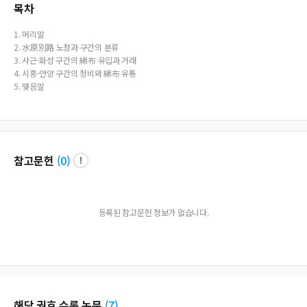
목차
1. 머리말
2. 水原別路 노정과 구간의 분류
3. 사근-화성 구간의 綿布 유입과 거래
4. 시흥-안양 구간의 정비와 綿布 유통
5. 맺음말
참고문헌
(
0
)
등록된 참고문헌 정보가 없습니다.
해당 권호 수록 논문
(
7
)