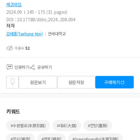
제208집
2024.09
145 - 175 (31 pages)
DOI : 10.17788/dbhc.2024..208.004
저자
김태홍(Taehong Kim)
연세대학교
이용수
52
인용하기
공유하기
즐겨
원문보기
원문저장
구매하기
찾기
키워드
#수원별로(水原別路)
#대로(大路)
#전방(廛房)
#장시(場市)
#면포(綿布)
#Suwonbyeollo(水原別路)