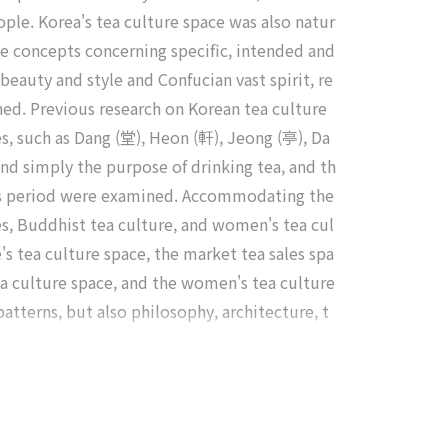
ople. Korea's tea culture space was also natur
ate concepts concerning specific, intended and
beauty and style and Confucian vast spirit, re
ned. Previous research on Korean tea culture
es, such as Dang (堂), Heon (軒), Jeong (亭), Da
and simply the purpose of drinking tea, and th
this period were examined. Accommodating the
les, Buddhist tea culture, and women's tea cul
e's tea culture space, the market tea sales spa
 tea culture space, and the women's tea culture
atterns, but also philosophy, architecture, t
ture research on tea culture space.