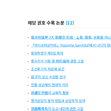
해당 권호 수록 논문
(
12
)
風水地理學 3大 氣槪念 形成 - 土氣, 風氣, 水氣를 中
『바시슈타상히따』(Vasiṣṭha Saṃhitā)에서 나디의
동양학연구 제9집 목차
풍수지리 이론 중 物形論에 관한 고찰
조선후기의 차문화 공간
莊子의 심신 수양론 연구
전통 성년례의 현대적 의의
民畵文字圖의 교육적 활용
명리상담의 용어 정립과 상담학적 모색
頭蓋薦骨系의 도교 내단에 관한 고찰