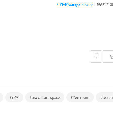
박영식(Young-Sik Park)
원광대학교
즐겨찾
기
#茶室
#tea culture space
#Zen room
#tea s