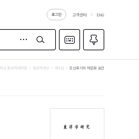
로그인
고객센터
ENG
상세
검색
검색
다국어입력
즐겨찾기
0
학교 동양학대학원
동양학연구
제9집
조선후기의 차문화 공간