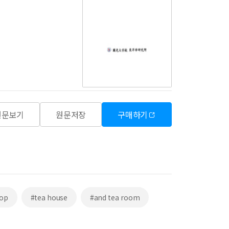
원문보기
원문저장
구매하기
hop
#tea house
#and tea room