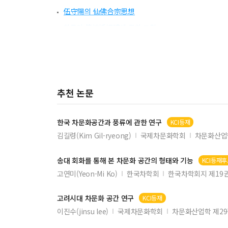
伍守陽의 仙佛合宗思想
한국의 傳統婚姻禮에 관한 고찰
추천 논문
한국
차문화공간
과 풍류에 관한 연구
KCI등재
김길령(Kim Gil-ryeong)
국제차문화학회
차문화산업
송대 회화를 통해 본
차문화
공간
의 형태와 기능
KCI등재
고연미(Yeon-Mi Ko)
한국차학회
한국차학회지 제19권
고려시대
차문화
공간
연구
KCI등재
이진수(jinsu lee)
국제차문화학회
차문화산업학 제2