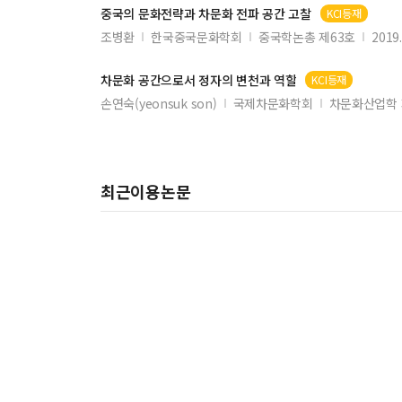
중국의 문화전략과
차문화
전파
공간
고찰
KCI등재
조병환
한국중국문화학회
중국학논총 제63호
2019
차문화
공간
으로서 정자의 변천과 역할
KCI등재
손연숙(yeonsuk son)
국제차문화학회
차문화산업학 
최근이용논문