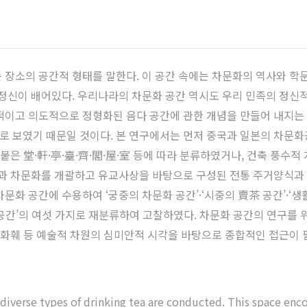
장소의 공간적 형태를 말한다. 이 공간 속에는 차문화의 역사와 학
 정신이 배어있다. 우리나라의 차문화 공간 역시도 우리 민족의 정신
적이고 의도적으로 정형화된 음다 공간에 관한 개념을 만들어 내지는
 보였기 때문일 것이다. 본 연구에서는 먼저 중국과 일본의 차문화
은 堂·軒·亭·臺·齊·閣·屋·室 등에 따라 분류하였거나, 건축 풍수적
경과 차문화를 개괄하고 유교사상을 바탕으로 구성된 전통 주거양식과 
문화 공간에 수용하여 ‘궁중의 차문화 공간’·‘시중의 賣茶 공간’·‘
화 공간’의 여섯 가지로 재분류하여 고찰하였다. 차문화 공간의 연구를
, 화훼 등 예술적 차원의 심미안적 시각을 바탕으로 종합적인 접근이 
diverse types of drinking tea are conducted. This space enco