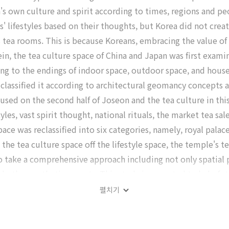
n's own culture and spirit according to times, regions and pe
ns' lifestyles based on their thoughts, but Korea did not cre
 tea rooms. This is because Koreans, embracing the value of 
in, the tea culture space of China and Japan was first exami
ding to the endings of indoor space, outdoor space, and hous
or classified it according to architectural geomancy concepts 
used on the second half of Joseon and the tea culture in 
yles, vast spirit thought, national rituals, the market tea sa
pace was reclassified into six categories, namely, royal palac
, the tea culture space off the lifestyle space, the temple's
o take a comprehensive approach including not only spatial p
nd other aesthetic aspects. This study is expected to help fu
펼치기