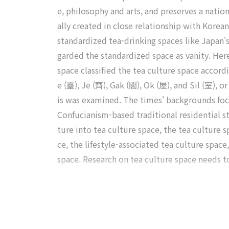
e, philosophy and arts, and preserves a natio
ally created in close relationship with Korea
standardized tea-drinking spaces like Japan's
garded the standardized space as vanity. Here
space classified the tea culture space accor
e (臺), Je (齊), Gak (閣), Ok (屋), and Sil (室), 
is was examined. The times' backgrounds foc
Confucianism-based traditional residential st
ture into tea culture space, the tea culture s
ce, the lifestyle-associated tea culture space
space. Research on tea culture space needs t
ea tableware, tea brewing skills, flowering a