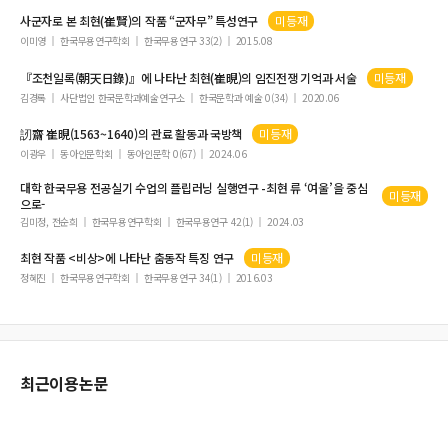
조선조 서원과 중세 대학의 출현과정과 그 이념적 토대
사군자로 본
최현
(
崔賢
)의 작품 “군자무” 특성연구
미등재
이미영
한국무용연구학회
한국무용연구 33(2)
2015.08
『조천일록(朝天日錄)』에 나타난
최현
(
崔晛
)의 임진전쟁 기억과 서술
미등재
김경록
사단법인 한국문학과예술연구소
한국문학과 예술 0(34)
2020.06
訒齋
崔晛
(1563~1640)의 관료 활동과 국방책
미등재
이광우
동아인문학회
동아인문학 0(67)
2024.06
대학 한국무용 전공실기 수업의 플립러닝 실행연구 -
최현
류 ‘여울’을 중심
미등재
으로-
김미정, 전순희
한국무용연구학회
한국무용연구 42(1)
2024.03
최현
작품 <비상>에 나타난 춤동작 특징 연구
미등재
정혜진
한국무용연구학회
한국무용연구 34(1)
2016.03
최근이용논문