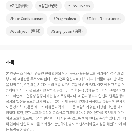
#거현(擧賢)
#상현(尙賢)
#Choi Hyeon
#Neo-Confucianism
#Pragmatism
#Talent Recruitment
#Geohyeon (擧賢)
#Sanghyeon (尙賢)
초록
본 연구는 조선 중기 인물인 인재 최현의 인재 등용과 활용을 그의 성리학적 성격과 결
부 지어 고찰함을 목적으로 한다. 그는 전주 출신으로, 어려서부터 학문에 뛰어난 재능
을 보였으며, 임진왜란 시기에는 의병을 일으켜 공을세운 바 있다. 이후 여러 관직을 역
임하며 학자이자 관료로서 활발히 활동했다. 그의 학문적 성향은 성리학적 전통을 기반
으로 하면서도 실용성을 중시하는 점이 특징적이다. 학문과 정치의 실천적 접목을 통해
국가의 발전을 도모하고자 하였다. 특히 인재 등용에 있어서 공정하고 효율적인 인사 제
도를 강조하며, 문음 제도의 폐해를 지적하고, 이를 보완하기 위한 다양한 대안을 제시
하였다. 또한, 인재 보호와 육성의 중요성도 강조하였다. 임금이 인재를 공정하게 평가
하고 보호함으로써, 국가의 발전에 이바지할 수 있도록 해야 한다고 주장하였다. 성리학
적 원리와 현실적 요구를 조화롭게 결합하여, 당시 조선 사회의 문제점을 해결하고자 하
는 노력을 기울였다.