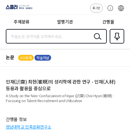
로그인
스콜라
고
ENG
SCHOLAR 학
객
지사·교보문고
주제분류
발행기관
간행물
센
터
검색
즐겨찾
기
0
논문
KCI등재
학술저널
인재(訒齋) 최현(崔晛)의 성리학에 관한 연구 - 인재(人材)
등용과 활용을 중심으로
A Study on the Neo-Confucianism of Injae (訒齋) Choi Hyun (崔晛) :
Focusing on Talent Recruitment and Utilization
간행물 정보
영남대학교 민족문화연구소