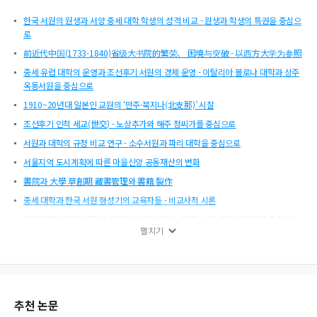
한국 서원의 원생과 서양 중세 대학 학생의 성격 비교 - 원생과 학생의 특권을 중심으
로
前近代中国(1733-1840)省级大书院的繁荣、 困境与突破 - 以⻄方大学为参照
중세 유럽 대학의 운영과 조선후기 서원의 경제 운영 - 이탈리아 볼로냐 대학과 상주
옥동서원을 중심으로
1910~20년대 일본인 교원의 ‘만주·북지나(北⽀那)’ 시찰
조선후기 인척 세교(世交) - 노상추가와 해주 정씨가를 중심으로
서원과 대학의 규정 비교 연구 - 소수서원과 파리 대학을 중심으로
서울지역 도시계획에 따른 마을신앙 공동재산의 변화
書院과 大學 草創期 藏書管理와 書籍 製作
중세 대학과 한국 서원 형성기의 교육자들 - 비교사적 시론
인재(訒齋) 최현(崔晛)의 성리학에 관한 연구 - 인재(人材) 등용과 활용을 중심으로
펼치기
현대신유가(現代新儒家)와 서원의 현대적 전승(傳承)
민족문화논총 제87집 목차
중세 이탈리아 대학과 조선시대 서원 비교 연구 - 아레초대학 규정과 이산서원 원규
를 중심으로
추천 논문
宋代书院与欧洲中世纪大学教学方式及评价比较