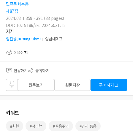
민족문화논총
제87집
2024.08
359 - 391 (33 pages)
DOI : 10.15186/ikc.2024.8.31.12
저자
엄진성(jin sung Uhm)
영남대학교
이용수
71
인용하기
공유하기
즐겨
원문보기
원문저장
구매하기
찾기
키워드
#최현
#성리학
#실용주의
#인재 등용