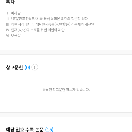
목차
Ⅰ. 머리말
Ⅱ. ｢홍문관조진팔무차｣를 통해 살펴본 최현의 학문적 성향
Ⅲ. 최현 시각에서 바라본 인재등용(人材登用)의 문제와 개선안
Ⅳ. 인재(人材)의 보호를 위한 최현의 제안
Ⅵ. 맺음말
참고문헌
(
0
)
등록된 참고문헌 정보가 없습니다.
해당 권호 수록 논문
(
15
)