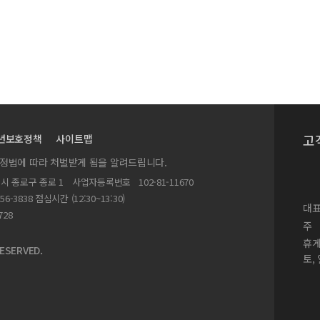
 전망 - 류영구 장편소설 『만월까지』
고
년보호정책
사이트맵
- 이광수와 채만식의 친일소설을 중심으로
실정법에 따라 처벌받게 됨을 알려드립니다.
별시 종로구 종로 1
사업자등록번호
102-81-11670
156-3838 점심시간 (12:30~13:30)
대표
종도 외 4편
728
주
휴
ESERVED.
토,
권터 그라스의 문학