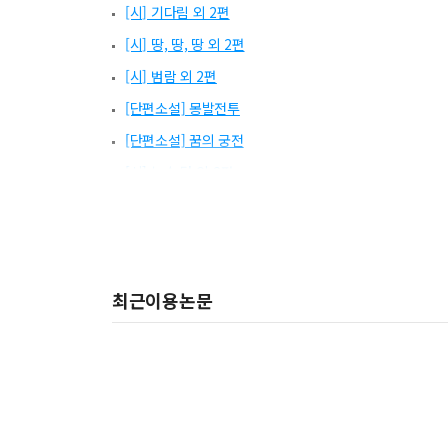
[시] 기다림 외 2편
[시] 땅, 땅, 땅 외 2편
[시] 범람 외 2편
[단편소설] 몽발전투
[단편소설] 꿈의 궁전
[시] 녹슨 닻 외 2편
친일문학 작품목록
[특집1] 한반도의 민족문제에 관한 장기지속적인 성찰 - 
[제9회 실천문학 신인상 발표] 시 당선소감
최근이용논문
[특집1] 무표정한 얼굴 너머의 심연 - 하성란, 『푸른수
[기획] 평등에 대한 유혹 - 여성 지식인과 친일의 내적 논
[제9회 실천문학 신인상 발표] 당선소감
[집필실에서 띄우는 편지] 오래된 풍경
[특별기고] 해제 : 작가와 말의 관계에 대한 임화의 태도