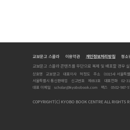
[특집2] 1980년대의 역동성, 그 지속과 변화
[특집2] 언론권력과 인터넷 소통
[실천문학이 주목하는 작가 류영국] 원한의 역사와 화해의
[장편연재] 태백산맥(제2회)
[서평] 이재무, 『위대한 식사』(세계사)
[서평] 정인섭, 『꿈을 꾼 뒤에』(문학동네)
교보문고 스콜라
이용약관
개인정보처리방침
청소
[기획] 친일문학의 내적 논리와 여성(성)의 전유 양상 
교보문고 스콜라 콘텐츠를 무단으로 복제 및 배포할 경우 
[단편소설] 감이 익을 무렵
상호명
교보문고
대표이사
허정도
주소
(03154) 서울특
[시] 노을 시편 외 2편
서울특별시 통신판매업
신고번호
제653호
대표전화
02-3
[제9회 실천문학 신인상 발표] 당선시 - 1998년 겨울, 영
대표 이메일
scholar@kyobobook.com
팩스
0502-987-5
[서평] 김지하, 『花開』(실천문학사)
COPYRIGHT(C) KYOBO BOOK CENTRE ALL RIGHTS R
[연작소설] 유랑 가족(제3회)
[논단] 패자의 입장에서 바라본 역사 - 1990년대 이후 
[특별기고] 말을 의식한다