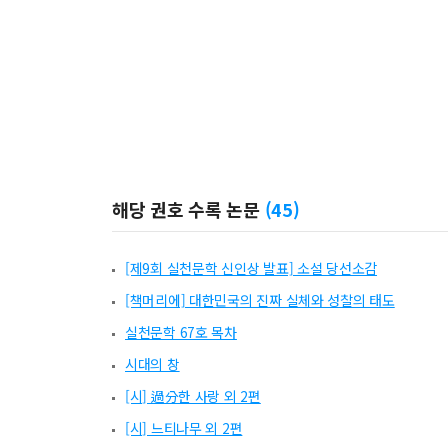
해당 권호 수록 논문
(
45
)
[제9회 실천문학 신인상 발표] 소설 당선소감
[책머리에] 대한민국의 진짜 실체와 성찰의 태도
실천문학 67호 목차
시대의 창
[시] 過分한 사랑 외 2편
[시] 느티나무 외 2편