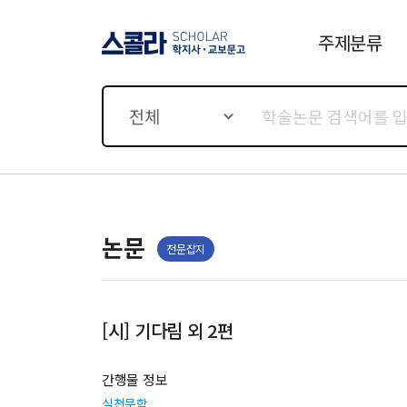
주제분류
스콜라 SCHOLAR 학지사·
교보문고
전체
논문
전문잡지
[시] 기다림 외 2편
간행물 정보
실천문학