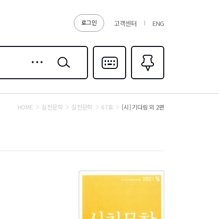
로그인
고객센터
ENG
상세
검색
검색
다국어입력
즐겨찾기
0
HOME
실천문학
실천문학
67호
[시] 기다림 외 2편