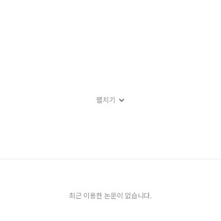
펼치기
황석영, 『손님』
염의 첫번째 아내』
리
최근 이용한 논문이 없습니다.
ᅳ - 임호 「말을 의식한다」 해제