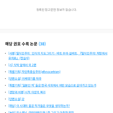
등록된 참고문헌 정보가 없습니다.
해당 권호 수록 논문
(
38
)
[서평] 탈식민주의 : 인식의 지도그리기 - 바트 무어-길버트, 『탈식민주의! 저항에서
유희로』(한길사)
[시] 식탁 앞에서 외 2편
[특별기획] 자민족중심주의(ethnocertrism)
[단편소설] 귀싸대기를 쳐라
[특별기획] ‘일본인 처’ 들은 한국 사회에서 어떤 모습으로 살아가고 있는가
[경향과 비평] 시적 이성의 복귀
[단편소설] 강
[좌담] 이 시대의 젊은 작가들은 무엇을 생각하는가?
[논단] 히스패닉, 라틴아메리카니즘 그리고 이주자 문학