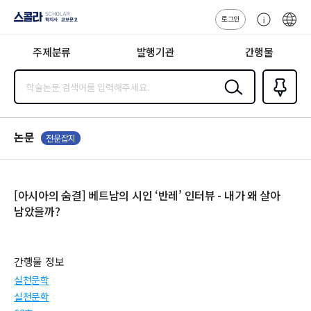
로그인
스콜라
고
ENG
SCHOLAR 학
객
지사·교보문고
주제분류
발행기관
간행물
센
터
검색
즐겨찾
기
0
논문
전문잡지
[아시아의 숨결] 베트남의 시인 ‘반레’ 인터뷰 - 내가 왜 살아
남았을까?
간행물 정보
실천문학
실천문학