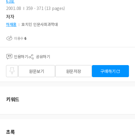
63호
2001.08
359 - 371 (13 pages)
저자
하재홍
호치민 인문사회과학대
이용수
6
인용하기
공유하기
즐겨
원문보기
원문저장
구매하기
찾기
키워드
초록