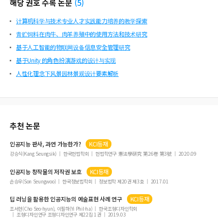
해당 권호 수록 논문
(
5
)
计算机科学与技术专业人才实践能力培养的教学探索
青贮饲料在肉牛、肉羊养殖中的使用方法和技术研究
基于人工智能的物联网设备信息安全管理研究
基于Unity 的角色扮演游戏的设计与实现
人性化理念下风景园林景观设计要素解析
추천 논문
인공지능
판사, 과연 가능한가?
KCI등재
강승식(Kang Seungsik)
한국헌법학회
헌법학연구 憲法學硏究 第26卷 第3號
2020.09
인공지능
창작물의 저작권 보호
KCI등재
손승우(Son Seungwoo)
한국정보법학회
정보법학 제20권 제3호
2017.01
딥 러닝을 활용한
인공지능
의 예술표현 사례 연구
KCI등재
조서현(Cho Seo-hyun), 이필하(Yi Phil-ha)
한국조형디자인학회
조형디자인연구 조형디자인연구 제22집 1권
2019.03