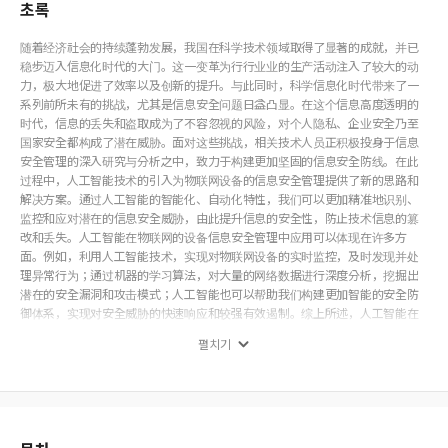
초록
随着经济社会的持续蓬勃发展，我国在科学技术领域取得了显著的成就，并已
稳步迈入信息化时代的大门。这一变革为行行业业的生产活动注入了较大的动
力，极大地促进了效率以及创新的提升。与此同时，科学信息化时代带来了一
系列前所未有的挑战，尤其是信息安全问题日益凸显。在这个信息高度透明的
时代，信息的丢失和盗取成为了不容忽视的风险，对个人隐私、企业安全乃至
国家安全都构成了潜在威胁。面对这些挑战，相关技术人员正积极投身于信息
安全管理的深入研究与分析之中，致力于构建更加坚固的信息安全防线。在此
过程中，人工智能技术的引入为物联网设备的信息安全管理提供了新的思路和
解决方案。通过人工智能的智能化、自动化特性，我们可以更加精准地识别、
监控和应对潜在的信息安全威胁，由此提升信息的安全性，防止技术信息的篡
改和丢失。人工智能在物联网的设备信息安全管理中应用可以体现在许多方
面。例如，利用人工智能技术，实现对物联网设备的实时监控，及时发现并处
理异常行为；通过机器的学习算法，对大量的网络数据进行深度分析，挖掘出
潜在的安全漏洞和攻击模式；人工智能也可以帮助我们构建更加智能的安全防
御体系，实现对安全威胁的快速响应和较强有效遏制。综上所述，人工智能在
物联网设备信息安全管理中的应用具有广阔的前景和巨大的潜力。我们应该充
펼치기
分利用这一先进技术，加强信息安全管理的研究与实践，为信息化时代的稳定
发展提供有力的保障。我们也需要不断关注新技术的发展动态，及时调整和完
善信息安全管理策略，以应对日益复杂多变的信息安全挑战。