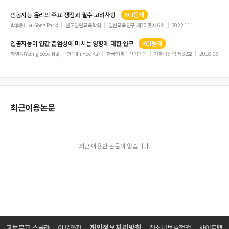
인공지능
윤리의 주요 쟁점과 필수 고려사항
KCI등재
박휴용(Hyu-Yong Park)
한국열린교육학회
열린교육연구 제30권 제6호
2022.11
인공지능
이 인간 존엄성에 미치는 영향에 대한 연구
KCI등재
하영숙(Young Sook Ha), 구인회(In Hoe Ku)
한국가톨릭신학학회
가톨릭신학 제32호
2018.06
최근이용논문
최근 이용한 논문이 없습니다.
개인정보처리방침
교보문고 스콜라
이용약관
청소년보호정책
사이트맵