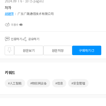
2024.09
6 - 10 (5 pages)
저자
胡建萍
广东广晟通信技术有限公司
이용수
49
인용하기
공유하기
즐겨
원문보기
원문저장
구매하기
찾기
키워드
#人工智能
#物联网设备
#信息
#安全管理