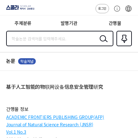
로그인
스콜라
고
ENG
SCHOLAR 학
객
지사·교보문고
주제분류
발행기관
간행물
센
터
검색
즐겨찾
기
0
논문
학술저널
基于人工智能的物联网设备信息安全管理研究
간행물 정보
ACADEMIC FRONTIERS PUBLISHING GROUP(AFP)
Journal of Natural Science Research (JNSR)
Vol.1 No.3