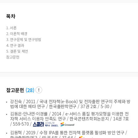
목차
1. 서론
2. 이론적 배경
3. 연구문제 및 연구방법
4. 연구 결과
5. 결론 및 제언
참고문헌
참고문헌
(
28
)
강진숙 /
2011 /
국내 전자책(e-Book) 및 전자출판 연구의 주제와 방
법에 대한 메타 연구 /
한국출판학연구 /
37권 2호 /
5-30 /
김동은·안나연·이경률 /
2014 /
e-서비스 품질 평가모형을 이용한 전
자책 서비스 이용자 만족도 연구 /
한국콘텐츠학회논문지 /
14권 7호
/
559-570 /
김동혁 /
2019 /
수정 IPA를 통한 전자책 플랫폼 활성화 방안 연구 /
한국출판학연구 /
45권 4호 /
37-64 /