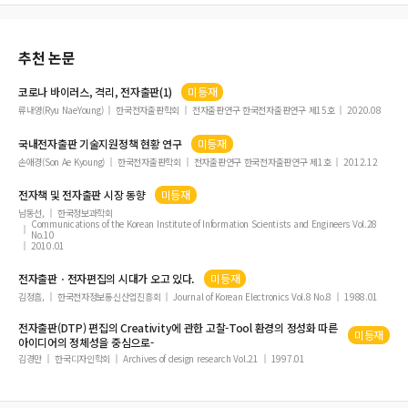
구 : 정보시스템 성공모델, VAM모델, 혁신저항성의 통합적 접근 /
한
국출판학연구 /
49권 2호 /
29-52 /
이성준 /
2024 /
LDA 토픽모델링과 감성 분석 활용을 통한 전자책 서
추천 논문
비스 관련 이용자 반응 분석 /
한국콘텐츠학회논문지 /
24권 10호 /
3
9-47 /
코로나 바이러스, 격리,
전자출판
(1)
미등재
유재준 /
2017 /
전자책의 매체적 특성과 이용에 관한 연구 : 전자책
류내영(Ryu NaeYoung)
한국전자출판학회
전자출판연구 한국전자출판연구 제15호
2020.08
출판관계자 및 이용자의 의견을 중심으로 /
전국출판협회 출판과학연구소 (2023). <2023 출판시장>.
국내
전자출판
기술지원정책 현황 연구
미등재
정윤희·김기덕 /
2019 /
전자출판산업 발전 방안에 관한 연구: 책문화
손애경(Son Ae Kyoung)
한국전자출판학회
전자출판연구 한국전자출판연구 제1호
2012.12
생태계 관점을 중심으로 /
한국출판학연구 /
45권 1호 /
69-97 /
전자
책 및
전자출판
시장 동향
미등재
남동선,
정다희 /
한국정보과학회
2020 /
전자책 구독 서비스 이용 요인의 상관관계에 관한 연
Communications of the Korean Institute of Information Scientists and Engineers Vol.28
구 /
한국디지털콘텐츠학회논문지 /
21권 10호 /
1797-1800 /
No.10
2010.01
한국출판문화산업진흥원 (2022). <2021 디지털전환시대 콘텐츠 이용
전자출판
ㆍ
전자
편집의 시대가 오고 있다.
미등재
트렌드 연구>.
김정흠,
한국전자정보통신산업진흥회
Journal of Korean Electronics Vol.8 No.8
1988.01
한국출판문화산업진흥원 (2023). <전자책 시장 현황 분석 및 활성화
방안 도출 연구>.
전자출판
(DTP) 편집의 Creativity에 관한 고찰-Tool 환경의 정성화 따른
미등재
한국출판문화산업진흥원 (2023). <2023 출판산업 콘퍼런스-결산과
아이디어의 정체성을 중심으로-
전망>.
김경만
한국디자인학회
Archives of design research Vol.21
1997.01
한국출판문화산업진흥원 (2023).< 2022 출판산업 실태조사>.
한주리 /
2021 /
도서관 전자책 서비스의 쟁점과 상생 방안 연구 /
한