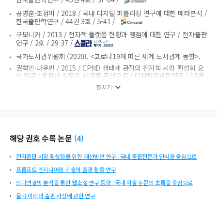
공병훈·조정미 /
2018 /
국내 디지털 퍼블리싱 연구에 대한 메타분석 /
한국출판학연구 /
44권 3호 /
5-41 /
구모니카 /
2013 /
전자책 플랫폼 현황과 쟁점에 대한 연구 /
전자출판
연구 /
2호 /
29-37 /
국가도서관위원회 (2020). <코로나19에 따른 세계 도서관계 동향>.
권혁인·나윤빈 /
2015 /
CPND 생태계 관점의 전자책 시장 활성화 요
인 연구 : 출판사 실무자 AHP를 중심으로 /
디지털융복합연구 /
13권
4호 /
51-59 /
펼치기
대한인쇄문화협회 (2021). <국내 전자출판산업 지원 정책 현황>.
문화체육관광부 (2023). <2023 국민독서실태>.
문화체육관광부 (2024). <제4차 독서문화진흥 기본계획>.
민진홍 /
2021 /
전자책 구독서비스가 이용자만족과 행동의도에 미치
해당 권호 수록 논문
(
4
)
는 영향 /
박경은, 권두순, 박동철, 김재호 /
2022 /
전자책 이용자의 기본심리욕
전자출판 시장 활성화를 위한 개선방안 연구 : 국내 출판전문가 인식을 중심으로
구가 지각된 유용성과 지각된 이용용이성을 통해 이용의도에 미치는
영향 /
한국출판학연구 /
48권 6호 /
69-97 /
프롬프트 엔지니어링 기술의 출판 활용 연구
박은영 /
2019 /
전자책 독서 현황과 활성화 방안 연구 /
의미연결망 분석을 통한 웹소설 연구 동향 : 국내 학술 논문의 초록을 중심으로
신혜원, 신동희 /
2023 /
대학생의 전자책 구독 서비스 이용 실태 및
율곡 이이의 출판 사상에 관한 연구
사용성 평가 /
정보관리학회지 /
40권 3호 /
245-271 /
안은지·김동혁 /
2023 /
전자책 구독서비스의 지속사용의도에 관한 연