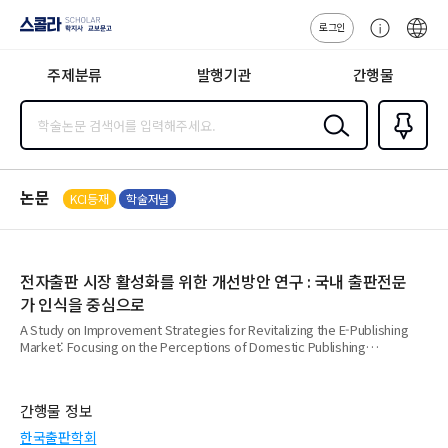
로그인
스콜라
고
ENG
SCHOLAR 학
객
지사·교보문고
주제분류
발행기관
간행물
센
터
검색
즐겨찾
기
0
논문
KCI등재
학술저널
전자출판 시장 활성화를 위한 개선방안 연구 : 국내 출판전문
가 인식을 중심으로
A Study on Improvement Strategies for Revitalizing the E-Publishing
Market: Focusing on the Perceptions of Domestic Publishing
Experts
간행물 정보
한국출판학회