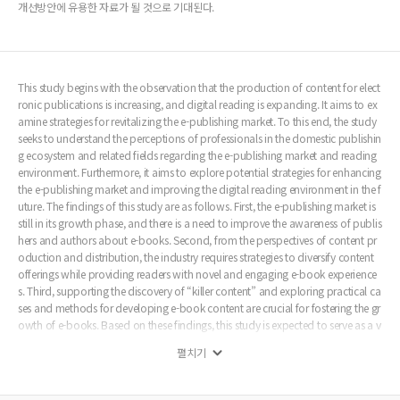
개선방안에 유용한 자료가 될 것으로 기대된다.
This study begins with the observation that the production of content for elect
ronic publications is increasing, and digital reading is expanding. It aims to ex
amine strategies for revitalizing the e-publishing market. To this end, the study
seeks to understand the perceptions of professionals in the domestic publishin
g ecosystem and related fields regarding the e-publishing market and reading
environment. Furthermore, it aims to explore potential strategies for enhancing
the e-publishing market and improving the digital reading environment in the f
uture. The findings of this study are as follows. First, the e-publishing market is
still in its growth phase, and there is a need to improve the awareness of publis
hers and authors about e-books. Second, from the perspectives of content pr
oduction and distribution, the industry requires strategies to diversify content
offerings while providing readers with novel and engaging e-book experience
s. Third, supporting the discovery of “killer content” and exploring practical ca
ses and methods for developing e-book content are crucial for fostering the gr
owth of e-books. Based on these findings, this study is expected to serve as a v
aluable resource for identifying effective strategies for revitalizing the e-publishi
펼치기
ng market and promoting e-book adoption.