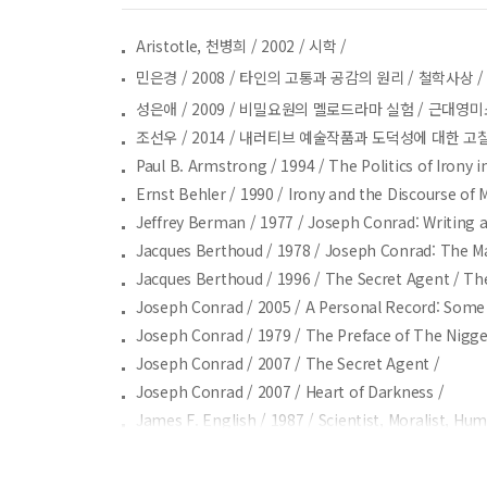
Aristotle, 천병희 /
2002 /
시학 /
민은경 /
2008 /
타인의 고통과 공감의 원리 /
철학사상 
성은애 /
2009 /
비밀요원의 멜로드라마 실험 /
근대영미
조선우 /
2014 /
내러티브 예술작품과 도덕성에 대한 고찰
Paul B. Armstrong /
1994 /
The Politics of Irony 
Ernst Behler /
1990 /
Irony and the Discourse of 
Jeffrey Berman /
1977 /
Joseph Conrad: Writing a
Jacques Berthoud /
1978 /
Joseph Conrad: The Ma
Jacques Berthoud /
1996 /
The Secret Agent /
Th
Joseph Conrad /
2005 /
A Personal Record: Some
Joseph Conrad /
1979 /
The Preface of The Nigge
Joseph Conrad /
2007 /
The Secret Agent /
Joseph Conrad /
2007 /
Heart of Darkness /
James F. English /
1987 /
Scientist, Moralist, Hu
Charles Irving Glicksberg /
1969 /
The Ironic Visi
John Jr. Hagan /
1955 /
The Design of Conrad’s 