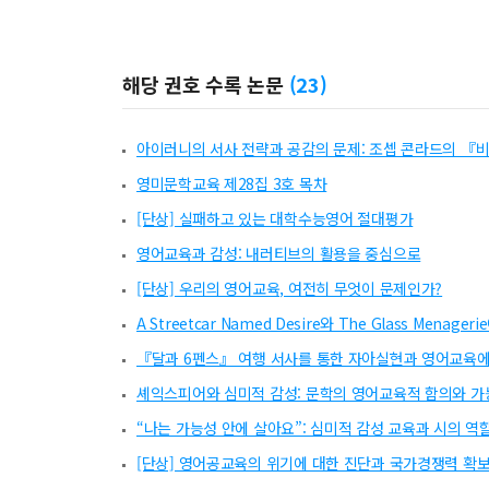
Ellen Burton Harrington /
2004 /
The Anarchist’s
Eloise Knapp Hay /
1963 /
The Political Novels of
F. R. Leavis /
1950 /
The Great Tradition /
해당 권호 수록 논문
(
23
)
D. C. Muecke /
1969 /
The Compass of Irony /
Zdzisław Najder /
1983 /
Joseph Conrad, a Chronic
아이러니의 서사 전략과 공감의 문제: 조셉 콘라드의 『
Friedrich Wilhelm Nietzsche /
1969 /
On the Gene
영미문학교육 제28집 3호 목차
George A. Panichas /
2005 /
Joseph Conrad: His Mo
[단상] 실패하고 있는 대학수능영어 절대평가
Daniel R. Schwarz /
1980 /
Conrad: Almayer’s Fol
Adam Smith /
1982 /
The Theory of Moral Senti
영어교육과 감성: 내러티브의 활용을 중심으로
Robert D. Spector /
1973 /
Irony as Theme: Conra
[단상] 우리의 영어교육, 여전히 무엇이 문제인가?
E. M. W. Tillyard /
1961 /
The Secret Agent Recons
A Streetcar Named Desire와 The Glass Mena
Jetty de Vris /
1985 /
Stevie and Recent Criticism 
『달과 6펜스』 여행 서사를 통한 자아실현과 영어교육
Ian Watt /
1973 /
Conrad: The Secret Agent: A Ca
셰익스피어와 심미적 감성: 문학의 영어교육적 함의와 
Cedric Watts /
1984 /
The Deceptive Text: An Intr
Alan Wilde /
1973 /
Depths and Surfaces: Dimensio
“나는 가능성 안에 살아요”: 심미적 감성 교육과 시의 역
Catherine Wilson /
1983 /
Literature and Knowle
[단상] 영어공교육의 위기에 대한 진단과 국가경쟁력 확
Mark A. Wollaeger /
1990 /
Joseph Conrad and the 