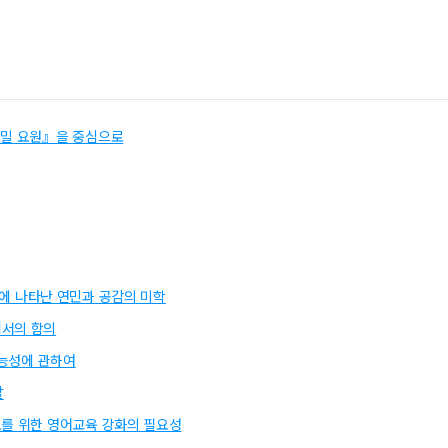
 Wife: Joseph Conrad’s Debt to Sensation Fiction in The Secret Agen
 Joseph Conrad: A Critical Study /
le /
비밀 요원』을 중심으로
alogy of Morals, Ecce Homo /
ral Vision /
ly to Under Western Eyes /
ments /
1 /
d’s The Secret Agent /
Conrad: The Secret Agent: A Casebook /
166-
idered /
Essays in Criticism /
11.3 /
309-318 /
gerie에 나타난 연민과 공감의 미학
/
Conradiana /
17.2 /
119-130 /
에서의 함의
sebook /
가능성에 관하여
oduction to Covert Plots /
ns of Fosterian Irony /
English Literature in Transition, 1880-1920 /
할
dge /
Philosophy /
489-496 /
보를 위한 영어교육 강화의 필요성
Fictions of Skepticism /