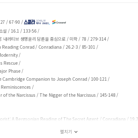
/
27 /
67-90 /
소설 /
16.1 /
133-56 /
: 내러티브 생명윤리 담론을 중심으로 /
미학 /
78 /
279-314 /
in Reading Conrad /
Conradiana /
26.2-3 /
85-101 /
Modernity /
s Rescue /
jor Phase /
e Cambridge Companion to Joseph Conrad /
100-121 /
 Reminiscences /
r of the Narcissus /
The Nigger of the Narcissus /
145-148 /
morist: A Bergsonian Reading of The Secret Agent /
Conradiana /
19.
on in Modern Literature /
펼치기
The Secret Agent /
ELH /
22.2 /
148-164 /