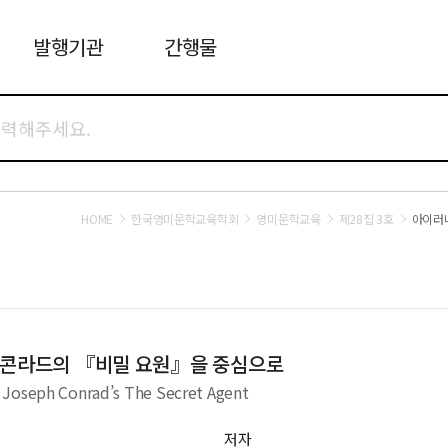
발행기관
간행물
HOME
한국영미문학교육학회
영미문학교육
제28집 3호
아이러니
셉 콘라드의 『비밀 요원』을 중심으로
 Joseph Conrad’s The Secret Agent
저자