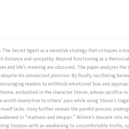
The Secret Agent as a narrative strategy that critiques a mo
ith distance and sympathy. Beyond functioning as a rhetorical
s and life’s meaning are obscured. The paper analyzes the sel
 despite his omniscient position. By fluidly oscillating be
encouraging readers to withhold emotional bias and approach 
 theme, embodied in the character Stevie, whose sacrifice in
 a world insensitive to others’ pain while using Stevie’s tra
self lacks. Irony further reveals the painful process underg
 awakened in “madness and despair.” Winnie’s descent into ma
ting Ossipon with an awakening to uncomfortable truths, s