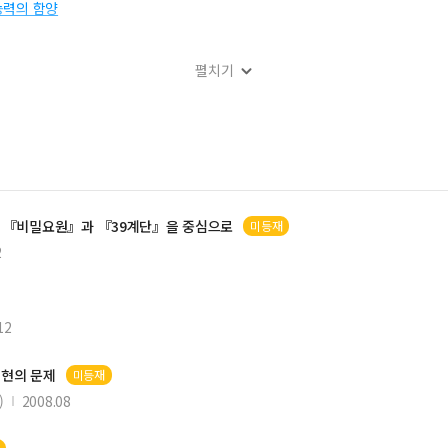
능력의 함양
펼치기
 통한 심미적 감수성 함양
러티브 교육의 중요성 고찰: 『호랑이를 덫에 가둘 때』 사례
는 심미적 열정의 중요성과 영어교육의 모델
:
『비밀요원』
과 『39계단』을 중심으로
미등재
티브 평가 유형
2
12
재현의 문제
미등재
)
2008.08