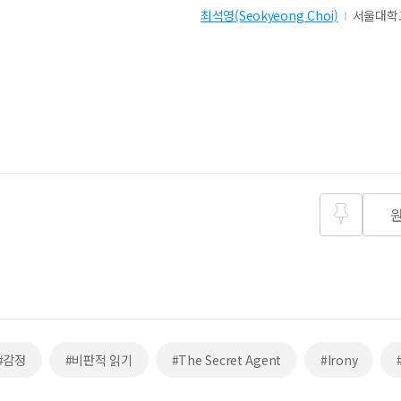
최석영(Seokyeong Choi)
서울대학
즐겨찾
기
#감정
#비판적 읽기
#The Secret Agent
#Irony