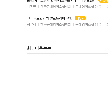
반-스파이소설과 반-추리소설로서의
『비밀요원』
미등재
계정민
한국근대영미소설학회
근대영미소설 24(1)
『비밀요원』
의 멜로드라마 실험
미등재
성은애
한국근대영미소설학회
근대영미소설 16(1)
최근이용논문