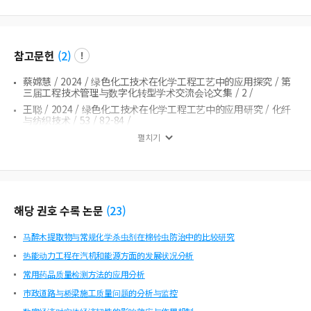
참고문헌
(
2
)
蔡嫦慧 /
2024 /
绿色化工技术在化学工程工艺中的应用探究 /
第
三届工程技术管理与数字化转型学术交流会论文集 /
2 /
王聪 /
2024 /
绿色化工技术在化学工程工艺中的应用研究 /
化纤
与纺织技术 /
53 /
82-84 /
펼치기
해당 권호 수록 논문
(
23
)
马醉木提取物与常规化学杀虫剂在棉铃虫防治中的比较研究
热能动力工程在汽机和能源方面的发展状况分析
常用药品质量检测方法的应用分析
市政道路与桥梁施工质量问题的分析与监控