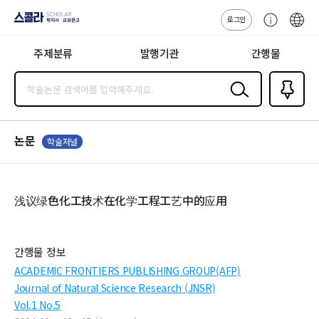
로그인
스콜라
고
ENG
SCHOLAR 학
객
지사·교보문고
주제분류
발행기관
간행물
센
터
검색
즐겨찾
기
0
논문
학술저널
浅议绿色化工技术在化学工程工艺中的应用
간행물 정보
ACADEMIC FRONTIERS PUBLISHING GROUP(AFP)
Journal of Natural Science Research (JNSR)
Vol.1 No.5