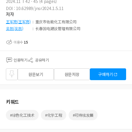
2024.11
42 - 45 (4 pages)
DOI : 10.62989/jnsr2024.1.5.11
저자
王军亮(王军亮)
重庆市佐能化工有限公司
吴凯(吴凯)
长春国电建设管理有限公司
이용수
15
인용하기
공유하기
즐겨
원문보기
원문저장
구매하기
찾기
키워드
#绿色化工技术
#化学工程
#可持续发展