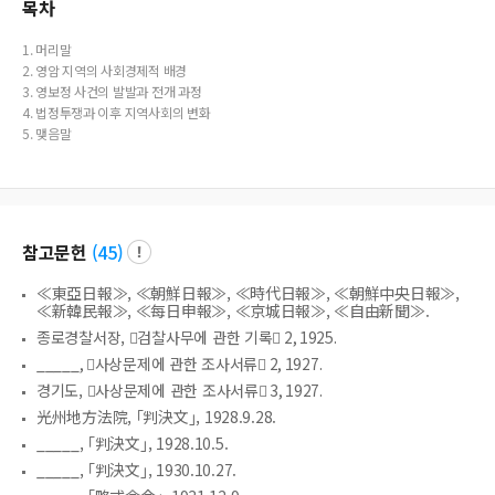
목차
1. 머리말
2. 영암 지역의 사회경제적 배경
3. 영보정 사건의 발발과 전개 과정
4. 법정투쟁과 이후 지역사회의 변화
5. 맺음말
참고문헌
(
45
)
≪東亞日報≫, ≪朝鮮日報≫, ≪時代日報≫, ≪朝鮮中央日報≫,
≪新韓民報≫, ≪每日申報≫, ≪京城日報≫, ≪自由新聞≫.
종로경찰서장, 󰡔검찰사무에 관한 기록󰡕 2, 1925.
_____, 󰡔사상문제에 관한 조사서류󰡕 2, 1927.
경기도, 󰡔사상문제에 관한 조사서류󰡕 3, 1927.
光州地方法院, ｢判決文｣, 1928.9.28.
_____, ｢判決文｣, 1928.10.5.
_____, ｢判決文｣, 1930.10.27.