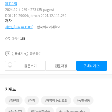
제111집
2024.12
239 - 273 (35 pages)
DOI : 10.29004/jkmch.2024.12.111.239
저자
최은진(Eun-jin CHOI)
한국외국어대학교
이용수
153
인용하기
공유하기
즐겨
원문보기
원문저장
구매하기
찾기
키워드
#청년회
#야학
#혁명적 농민조합
#농민운동
#소작쟁의
#항일독립운동
#youth association