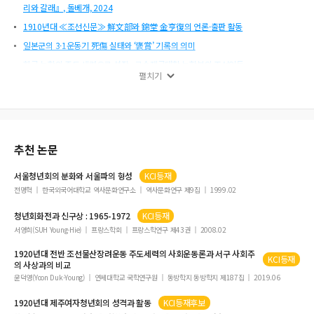
󰡔日政時被徵用者名簿(2): 全羅南道󰡕.
리와 갈래』, 돌베개, 2024
국가보훈부, ｢독립유공자 공훈록｣.
1910년대 ≪조선신문≫ 鮮文部와 錦堂 金亨復의 언론·출판 활동
강만길·성대경, 󰡔한국사회주의운동인명사전󰡕, 창작과비평사, 1996.
일본군의 3·1운동기 死傷 실태와 ‘褒賞’ 기록의 의미
광주학생독립운동동지회, 󰡔광주학생독립운동사󰡕, 1996.
한국 농학의 주도 세력으로 성장 - 규슈제국대학 농학부의 조선인들
구림지편찬위원회, 󰡔호남명촌 구림󰡕, 리북, 2006.
펼치기
조선의용대 신편 전방지대의 중일전장 배치와 공작구역 변동
김용달, 󰡔농민운동󰡕, 독립기념관 한국독립운동사연구소, 2009.
석오 이동녕 가문의 특성과 국권회복운동기 활동에 관한 검토
김창민, ｢영보의 친족조직과 친족집단간 관계｣, ≪지방사와 지방문화
≫ 6(2), 2003.
1906~1910년간 강원지역 의병판결과 일제의 재판개입
내고장전통가꾸기영암군편찬위원회, 󰡔내고장 전통 가꾸기󰡕, 영암군,
제헌국회 시기 사회당의 결성과 성격
1981.
추천 논문
1930년대 전남 영암군의 영보정 사건과 지역사회
대한독립항일투쟁총사편찬위원회, 󰡔대한독립항일투쟁총사󰡕 하, 육지
사, 1989.
서울
청년회
의 분화와 서울파의 형성
KCI등재
중국 국민정부의 중경 시기 대한민국 임시정부 승인 연구
독립운동사편찬위원회, 󰡔독립운동사자료집󰡕 14, 독립유공자사업기금
전명혁
한국외국어대학교 역사문화연구소
역사문화연구 제9집
1999.02
운용위원회, 1978.
청년회
화전과 신구상 : 1965-1972
KCI등재
박이준, ｢1930년대 영암지방 적색농민조합운동의 성격｣, ≪한국근현
대사연구≫ 18, 2001.
서영희(SUH Young-Hie)
프랑스학회
프랑스학연구 제43권
2008.02
박찬승, 󰡔마을로 간 한국전쟁󰡕, 돌베개, 2010.
1920년대 전반 조선물산장려운동 주도세력의 사회운동론과 서구 사회주
KCI등재
양동주 편, 󰡔광주학생독립운동사󰡕, 호남출판사, 1956.
의 사상과의 비교
윤덕영(Yoon Duk-Young)
연세대학교 국학연구원
동방학지 동방학지 제187집
2019.06
영암군·영암학회, 󰡔일제 강점기 영암군 현황 및 독립 운동사󰡕, 한국학
술정보, 2023.
1920년대 제주여자
청년회
의 성격과 활동
KCI등재후보
영암군지편찬위원회, 󰡔영암군지󰡕 상·하, 1998.