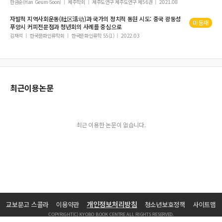
한금순(Han Geum-Soon)
제주학회
제주도연구 제주도연구 제56권
2021.08
영암군향토지편찬위원회, 󰡔영암군향토지󰡕, 1972.
자발적 지역사회운동(社区活动)과 국가의 정치적 동원 시도: 중국 광둥성
이영현 외 번역·감수, 󰡔(1953년) 영암군 향토사󰡕, 영암군·영암문화원,
미등재
푸양시 커피전문점과
청년회
의 사례를 중심으로
2022.
김재석
한국문화인류학회
한국문화인류학 55(1)
2022.03
전국지방의원명감편찬회, 󰡔전국지방의원명감󰡕, 남광문화사, 1953.
최정기, ｢한국전쟁기 영암지역에서의 민간인학살｣, ≪제노사이드연구
≫ 3, 2008.
최근이용논문
최근 이용한 논문이 없습니다.
개인정보처리방침
교보문고 스콜라
이용약관
청소년보호정책
사이트맵
COPYRIGHT(C) KYOBO BOOK CENTRE ALL RIGHTS RESERVED.