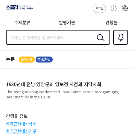
로그인
스콜라
고
ENG
SCHOLAR 학
객
지사·교보문고
주제분류
발행기관
간행물
센
터
검색
즐겨찾
기
0
논문
KCI등재
학술저널
1930년대 전남 영암군의 영보정 사건과 지역사회
The Yeongbojeong Incident and Local Community in Yeongam-gun,
Jeollanam-do in the 1930s
간행물 정보
한국근현대사학회
한국근현대사연구