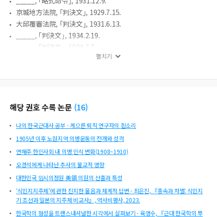
_____, ｢略式命令｣, 1931.12.9.
京城地方法院, ｢判決文｣, 1929.7.15.
大邱覆審法院, ｢判決文｣, 1931.6.13.
_____, ｢判決文｣, 1934.2.19.
_____, ｢判決文｣, 1934.3.7.
펼치기
光州地方法院 長興支廳, ｢判決文｣, 1932.2.29.
光州地方法院 木浦支廳, ｢豫審終結決定文｣, 1933.6.22.
_____, ｢判決文｣, 1933.9.29.
_____, ｢判決文｣, 1933.10.7.
_____, ｢判決文｣, 1936.12.28.
해당 권호 수록 논문
(
16
)
朝鮮總督府 高等法院 檢事局 思想部, ≪思想月報≫ 4(1), 1934.
나의 한국근대사 공부 - 게으른 퇴직 연구자의 흰소리
_____, ≪思想彙報≫ 8, 1936.
1905년 이후 노원지역 의병운동의 전개와 성격
陸軍軍法會議, ｢判決文｣, 1949.8.5.
󰡔身分帳指紋原紙󰡕.
연해주 한인사회 내 의병 인식 변화(1908~1910)
󰡔受刑人名簿󰡕.
오경석에게 나타난 추사의 불교적 영향
󰡔執行原簿󰡕.
대한민국 임시의정원 美領 의원의 선출과 특성
󰡔刑事事件簿󰡕.
‘식민지지주제’에 관한 진지한 물음과 체계적 답변 - 최은진, 『종속과 차별: 식민지
󰡔刑事控訴事件簿󰡕.
기 조선과 일본의 지주제 비교사』, 역사비평사, 2023.
󰡔上訴結果簿󰡕.
한국학의 형성을 트랜스내셔널한 시각에서 살펴보기 - 육영수, 『근대 한국학의 뿌