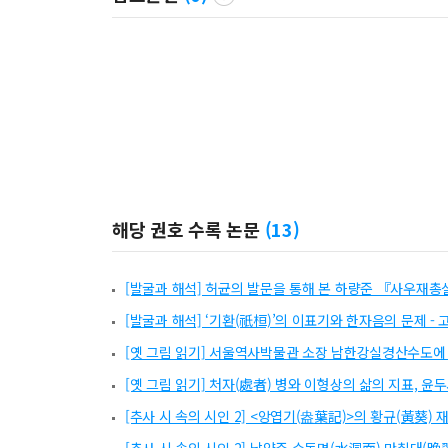
해당 권호 수록 논문
(
13
)
[발굴과 해석] 허균의 발문을 통해 본 하량준 『사우재총
[발굴과 해석] ‘기환(祇桓)’의 이표기와 한자음의 문제 
[옛 그림 읽기] 서울역사박물관 소장 남한강실경산수도에
[옛 그림 읽기] 처자(處者) 병와 이형상의 삶의 지표, 
[추사 시 속의 시인 2] <앙엽기(盎葉記)>의 황규(黃葵