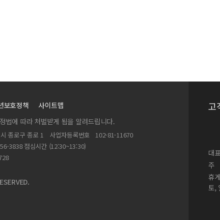
고
년보호정책
사이트맵
실정법에 따라 처벌받게 됨을 알려드립니다.
별시 종로구 종로 1
사업자등록번호
102-81-11670
156-3838 점심시간 (12:30~13:30)
대표
728
주
휴
ESERVED.
토,