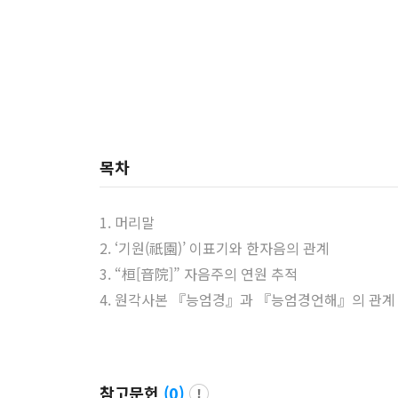
목차
1. 머리말
2. ‘기원(祇園)’ 이표기와 한자음의 관계
3. “桓[音院]” 자음주의 연원 추적
4. 원각사본 『능엄경』과 『능엄경언해』의 관계
참고문헌
(
0
)