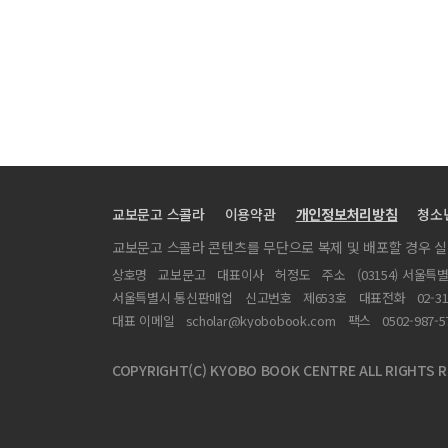
교보문고 스콜라
이용약관
개인정보처리방침
청소
교보문고 스콜라 콘텐츠를 무단으로 복제 및 배포할 경우 
상호명
교보문고
대표이사
허정도
주소
(03154) 서울특
서울특별시 통신판매업
신고번호
제653호
대표전화
02-3
대표 이메일
scholar@kyobobook.com
팩스
0502-987-5
COPYRIGHT(C) KYOBO BOOK CENTRE ALL RIGHTS R