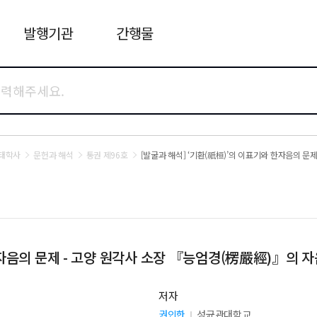
발행기관
간행물
태학사
문헌과 해석
통권 제96호
[발굴과 해석] ‘기환(祇桓)’의 이표기와 한자음의 
 한자음의 문제 - 고양 원각사 소장 『능엄경(楞嚴經)』의
저자
권인한
성균관대학교