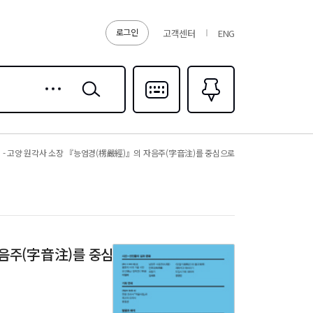
로그인
고객센터
ENG
상세
검색
검색
다국어입력
즐겨찾기
0
문제 - 고양 원각사 소장 『능엄경(楞嚴經)』의 자음주(字音注)를 중심으로
 자음주(字音注)를 중심으로