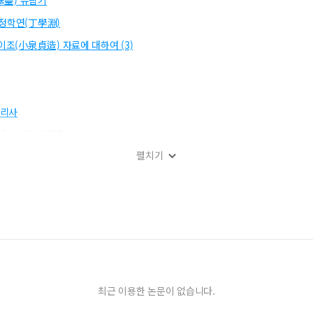
翠臺) 유람기
) 정학연(丁學淵)
이조(小泉貞造) 자료에 대하여 (3)
요리사
 『학음집(學音集)』
펼치기
최근 이용한 논문이 없습니다.