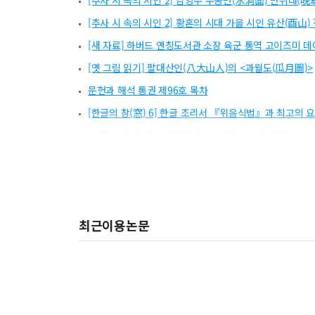
[추사 시 속의 시인 2] 남양주 수동면(水洞面) 만취대(晩
[추사 시 속의 시인 2] 황혼의 시대 가을 시인 유산(酉山
[새 자료] 하버드 옌칭도서관 소장 육군 통역 고이즈미 데
[옛 그림 읽기] 팔대산인(八大山人)의 <과월도(瓜月圖)>
문헌과 해석 통권 제96호 목차
[한글의 창(窓) 6] 한글 조리서 『위음식법』과 최고의 
[발굴과 해석] 윤춘년(尹春年)의 『학음고(學音稿)』와
[발굴과 해석] 동화책을 출판하여 결혼을 축복한다
최근이용논문