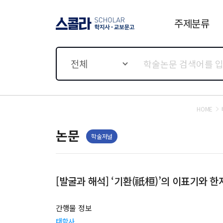
주제분류
스콜라 SCHOLAR 학지사·
교보문고
전체
HOME
논문
학술저널
[발굴과 해석] ‘기환(祇桓)’의 이표기와
간행물 정보
태학사