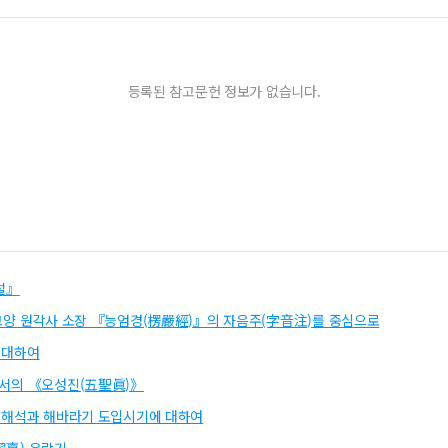
등록된 참고문헌 정보가 없습니다.
설』
- 고양 원각사 소장 『능엄경(楞嚴經)』의 자음주(字音注)를 중심으로
 대하여
윤두서의 《오성진(五聖眞)》
) 재해석과 해바라기 도입시기에 대하여