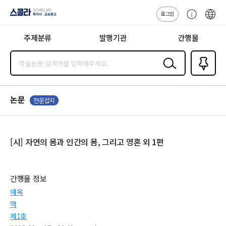
로그인
스콜라
고
ENG
SCHOLAR 학
객
지사·교보문고
주제분류
발행기관
간행물
센
터
검색
즐겨찾
기
0
논문
전문잡지
[시] 자연의 몸과 인간의 몸, 그리고 영혼 외 1편
간행물 정보
예옥
맥
제1호