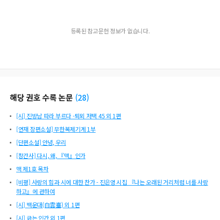
등록된 참고문헌 정보가 없습니다.
해당 권호 수록 논문
(
28
)
[시] 진방남 따라 부르다 -퇴뫼 저택 45 외 1편
[연재 장편소설] 무한복제기계 1부
[단편소설] 안녕, 우리
[창간사] 다시, 왜, 『맥』인가
맥 제1호 목차
[비평] 사랑의 힘과 시에 대한 찬가 - 진은영 시집 『나는 오래된 거리처럼 너를 사랑
하고』에 관하여
[시] 백운대(白雲臺) 외 1편
[시] 긁는 인간 외 1편