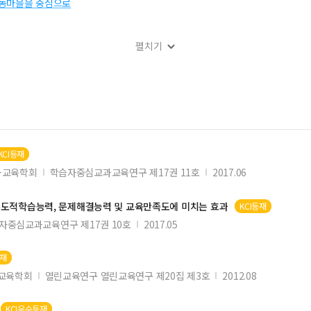
명동마을을 중심으로
펼치기
 회복탄력성
적 전망
KCI등재
과교육학회
학습자중심교과교육연구 제17권 11호
2017.06
주도적
학습
능력, 문제해결능력 및 교육만족도에 미치는 효과
KCI등재
자중심교과교육연구 제17권 10호
2017.05
등재
교육학회
열린교육연구 열린교육연구 제20집 제3호
2012.08
KCI우수등재