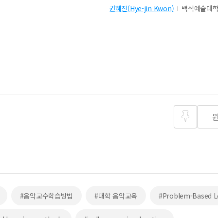
권혜진(Hye-jin Kwon)
백석예술대
즐겨찾
기
#음악교수학습방법
#대학 음악교육
#Problem-Based L