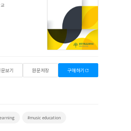
학교
원문보기
원문저장
구매하기
earning
#music education