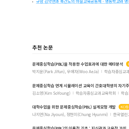
규암 김약연과 북간도의 마을교육공동체 - 명동학교와 
AI를 활용한 성경 읽기와 문해력 교육 방안
MZ 세대의 사회적·신앙적 위기와 기독교 교육적 돌봄과
영지주의를 극복하기 위한 기독교교육의 방향 연구
소규모 기독교대학의 교양교육과정 모형 연구
추천 논문
아이들의 성만찬 참여에 대한 신학적 근거와 기독교교육
문제중심학습
(PBL)을 적용한 수업효과에 대한 메타분석
박지윤(Park JiYun), 우애자(Woo AeJa)
학습자중심교
문제중심학습
연계 시뮬레이션 교육이 간호대학생의 자기
김소영(Kim SoYoung)
학습자중심교과교육학회
학습
대학수업을 위한
문제중심학습
(PBL) 설계모형 개발
KCI
나지연(Na Jiyoun), 정현미(Chung Hyunmi)
한국열린
문제중심학습
(PBL)의 이론적 기초 : 지식관과 교육적 가치