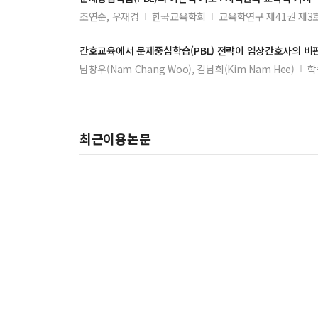
조연순, 우재경
한국교육학회
교육학연구 제41권 제3
간호교육에서
문제중심학습
(PBL) 전략이 임상간호사의 
남창우(Nam Chang Woo), 김남희(Kim Nam Hee)
학
최근이용논문