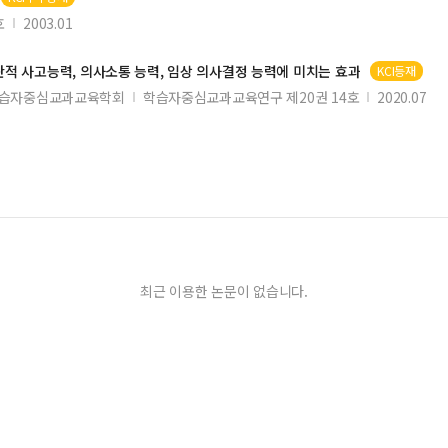
호
2003.01
비판적 사고능력, 의사소통 능력, 임상 의사결정 능력에 미치는 효과
KCI등재
습자중심교과교육학회
학습자중심교과교육연구 제20권 14호
2020.07
최근 이용한 논문이 없습니다.