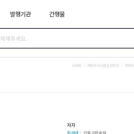
발행기관
간행물
HOME
개혁주의이론실천학회
개혁주
저자
최성대
기독교학술원