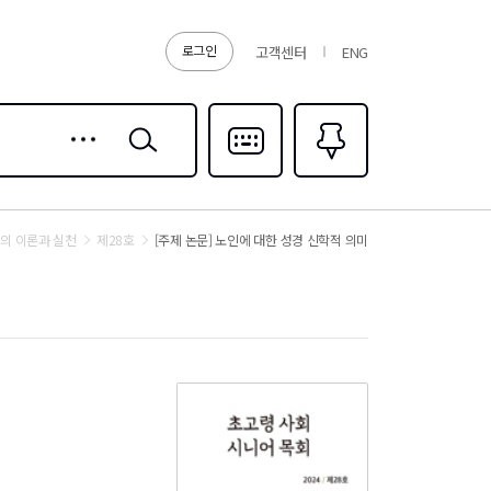
로그인
고객센터
ENG
상세
검색
검색
다국어입력
즐겨찾기
0
의 이론과 실천
제28호
[주제 논문] 노인에 대한 성경 신학적 의미