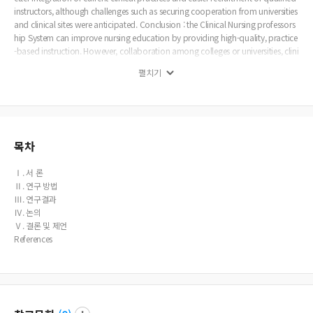
instructors, although challenges such as securing cooperation from universities
and clinical sites were anticipated. Conclusion : the Clinical Nursing professors
hip System can improve nursing education by providing high-quality, practice
-based instruction. However, collaboration among colleges or universities, clini
cal institutions, and government support is essential for the successful introduc
펼치기
tion of the Clinical Nursing professorship System.
목차
Ⅰ. 서 론
Ⅱ. 연구 방법
Ⅲ. 연구결과
Ⅳ. 논의
Ⅴ. 결론 및 제언
References