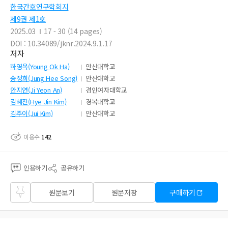
한국간호연구학회지
제9권 제1호
2025.03
17 - 30 (14 pages)
DOI : 10.34089/jknr.2024.9.1.17
저자
하영옥(Young Ok Ha)
안산대학교
송정희(Jung Hee Song)
안산대학교
안지연(Ji Yeon An)
경인여자대학교
김혜진(Hye Jin Kim)
경복대학교
김주이(Jui Kim)
안산대학교
이용수
142
인용하기
공유하기
즐겨
원문보기
원문저장
구매하기
찾기