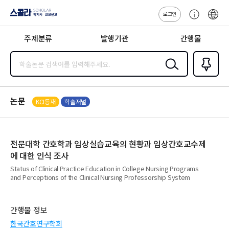
로그인
스콜라
고
ENG
SCHOLAR 학
객
지사·교보문고
주제분류
발행기관
간행물
센
터
검색
즐겨찾
기
0
논문
KCI등재
학술저널
전문대학 간호학과 임상실습교육의 현황과 임상간호교수제
에 대한 인식 조사
Status of Clinical Practice Education in College Nursing Programs
and Perceptions of the Clinical Nursing Professorship System
간행물 정보
한국간호연구학회