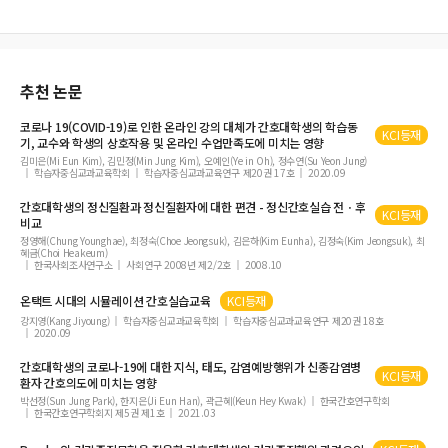
추천 논문
코로나 19(COVID-19)로 인한 온라인 강의 대체가 간호대학생의 학습동
KCI등재
기, 교수와 학생의 상호작용 및 온라인 수업만족도에 미치는 영향
김미은(Mi Eun Kim), 김민정(Min Jung Kim), 오예인(Ye in Oh), 정수연(Su Yeon Jung)
학습자중심교과교육학회
학습자중심교과교육연구 제20권 17호
2020.09
간호대학생의 정신질환과 정신질환자에 대한 편견 - 정신간호실습 전ㆍ후
KCI등재
비교
정영해(Chung Younghae), 최정숙(Choe Jeongsuk), 김은하(Kim Eunha), 김정숙(Kim Jeongsuk), 최
혜금(Choi Heakeum)
한국사회조사연구소
사회연구 2008년 제2/2호
2008.10
온택트 시대의 시뮬레이션 간호실습교육
KCI등재
강지영(Kang Jiyoung)
학습자중심교과교육학회
학습자중심교과교육연구 제20권 18호
2020.09
간호대학생의 코로나-19에 대한 지식, 태도, 감염예방행위가 신종감염병
KCI등재
환자 간호의도에 미치는 영향
박선정(Sun Jung Park), 한지은(Ji Eun Han), 곽근혜(Keun Hey Kwak)
한국간호연구학회
한국간호연구학회지 제5권 제1호
2021.03