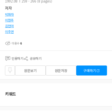
1992.08
259 - 266 (8 pages)
저자
박화자
이한주
김현아
이주연
이용수
6
인용하기
공유하기
즐겨
원문보기
원문저장
구매하기
찾기
키워드