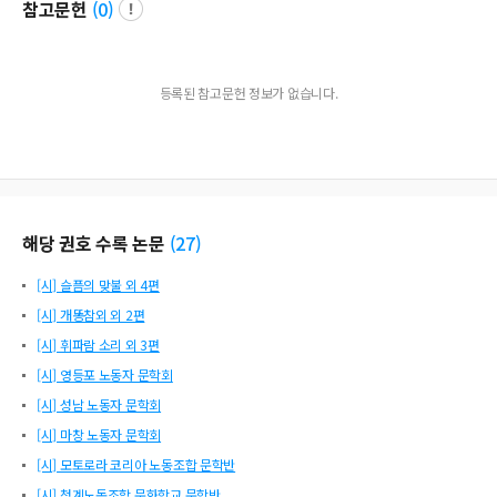
참고문헌
(
0
)
등록된 참고문헌 정보가 없습니다.
해당 권호 수록 논문
(
27
)
[시] 슬픔의 맞불 외 4편
[시] 개똥참외 외 2편
[시] 휘파람 소리 외 3편
[시] 영등포 노동자 문학회
[시] 성남 노동자 문학회
[시] 마창 노동자 문학회
[시] 모토로라 코리아 노동조합 문학반
[시] 청계노동조합 문화학교 문학반