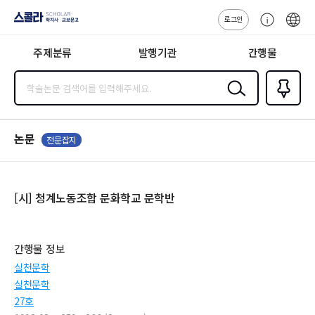
로그인
스콜라
고
ENG
SCHOLAR 학
객
지사·교보문고
주제분류
발행기관
간행물
센
터
검색
즐겨찾
기
0
논문
전문잡지
[시] 청계노동조합 문화학교 문학반
간행물 정보
실천문학
실천문학
27호